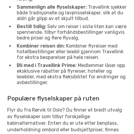
Sammenlign alle flyselskaper:
Travellink sjekker
både tradisjonelle og lavprisselskaper, slik at du
aldri går glipp av et skjult tilbud.
Bestill tidlig:
Selv om reiser i siste liten kan være
spennende, tilbyr forhåndsbestillinger vanligvis
bedre priser og flere flyvalg.
Kombiner reisen din:
Kombiner flyreiser med
hotellbestillinger eller leiebil gjennom Travellink
for ekstra besparelser på hele reisen.
Bli med i Travellink Prime:
Medlemmer låser opp
eksklusive rabatter på flyreiser, hoteller og
leiebiler, med ekstra fleksibilitet for endringer og
avbestillinger.
Populære flyselskaper på ruten
Flyr du fra Rørvik til Oslo? Du finner et bredt utvalg
av flyselskaper som tilbyr forskjellige
kabinalternativer. Enten du er ute etter benplass,
underholdning ombord eller budsjettpriser, finnes