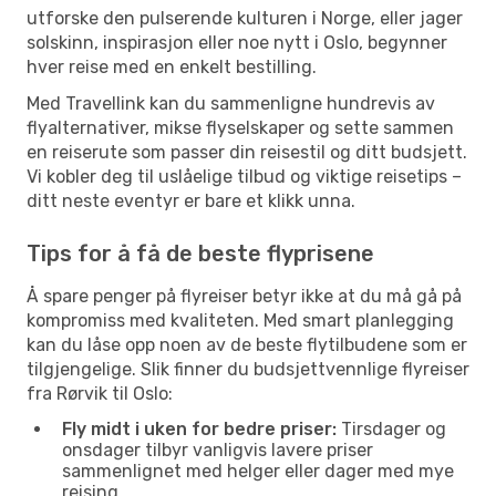
utforske den pulserende kulturen i Norge, eller jager
solskinn, inspirasjon eller noe nytt i Oslo, begynner
hver reise med en enkelt bestilling.
Med Travellink kan du sammenligne hundrevis av
flyalternativer, mikse flyselskaper og sette sammen
en reiserute som passer din reisestil og ditt budsjett.
Vi kobler deg til uslåelige tilbud og viktige reisetips –
ditt neste eventyr er bare et klikk unna.
Tips for å få de beste flyprisene
Å spare penger på flyreiser betyr ikke at du må gå på
kompromiss med kvaliteten. Med smart planlegging
kan du låse opp noen av de beste flytilbudene som er
tilgjengelige. Slik finner du budsjettvennlige flyreiser
fra Rørvik til Oslo:
Fly midt i uken for bedre priser:
Tirsdager og
onsdager tilbyr vanligvis lavere priser
sammenlignet med helger eller dager med mye
reising.