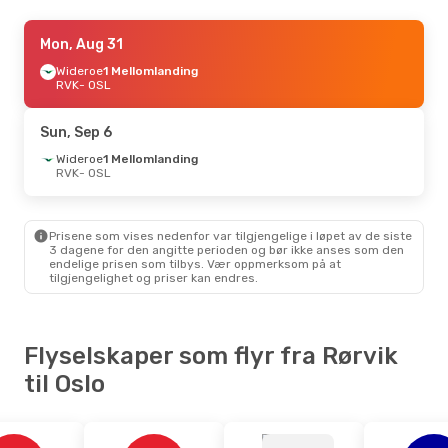
Mon, Aug 24
Mon, Aug 31
- Mon, Aug 31
Wideroe
Wideroe
1 Mellomlanding
1 Mellomlanding
RVK
RVK
- OSL
- OSL
Norwegian Air Shuttle
1 Mellomlanding
OSL
- RVK
Sun, Sep 6
Wideroe
1 Mellomlanding
Tue, Sep 8
RVK
- OSL
- Wed, Sep 9
Wideroe
1 Mellomlanding
RVK
- OSL
Norwegian Air Shuttle
Prisene som vises nedenfor var tilgjengelige i løpet av de siste
1 Mellomlanding
3 dagene for den angitte perioden og bør ikke anses som den
OSL
- RVK
endelige prisen som tilbys. Vær oppmerksom på at
tilgjengelighet og priser kan endres.
Fri, Oct 16
- Sun, Oct 18
Wideroe
1 Mellomlanding
RVK
- OSL
Flyselskaper som flyr fra Rørvik
Wideroe
1 Mellomlanding
OSL
- RVK
til Oslo