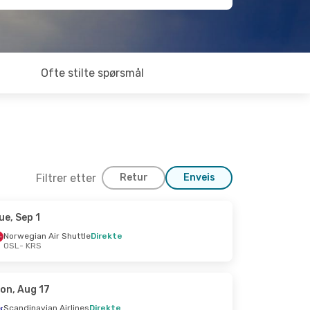
Ofte stilte spørsmål
Filtrer etter
Retur
Enveis
ue, Sep 1
Norwegian Air Shuttle
Direkte
OSL
- KRS
on, Aug 17
Scandinavian Airlines
Direkte