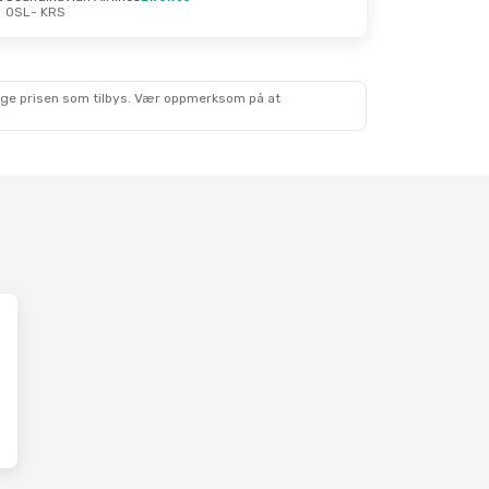
OSL
- KRS
30
lige prisen som tilbys. Vær oppmerksom på at
kte