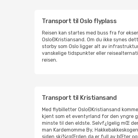
Transport til Oslo flyplass
Reisen kan startes med buss fra for eksemp
OsloÐKristiansand. Om du ikke synes dett
storby som Oslo ligger alt av infrastruktu
vanskelige tidspunkter eller reisealternat
reisen.
Transport til Kristiansand
Med flybilletter OsloÐKristiansand kommer
kjent som et eventyrland for den yngre g
minste til den eldste. Selvf¿lgelig mŒ de
man Kardemomme By, Hakkebakkeskogen og 
siden skj¾rgŒrden da er full av bŒter og 