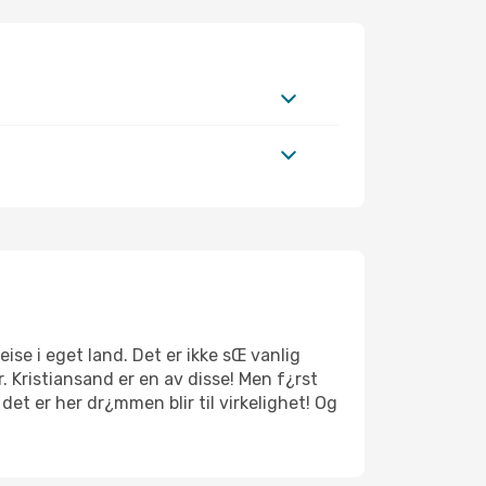
ise i eget land. Det er ikke sŒ vanlig
. Kristiansand er en av disse! Men f¿rst
et er her dr¿mmen blir til virkelighet! Og