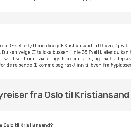
u til Œ sette f¿ttene dine pŒ Kristiansand lufthavn, Kjevik. O
. Du kan velge Œ ta lokalbussen (linje 35 Tveit), eller du kan
iansand sentrum. Taxi er ogsŒ en mulighet, og taxiholdeplas
or de reisende Œ komme seg raskt inn til byen fra flyplassen.
reiser fra Oslo til Kristiansand
a Oslo til Kristiansand?