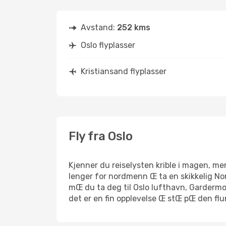
Avstand:
252 kms
Oslo flyplasser
Kristiansand flyplasser
Fly fra Oslo
Kjenner du reiselysten krible i magen, men
lenger for nordmenn Œ ta en skikkelig Nor
mŒ du ta deg til Oslo lufthavn, Gardermoe
det er en fin opplevelse Œ stŒ pŒ den fl