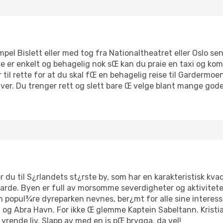
el Bislett eller med tog fra Nationaltheatret eller Oslo sent
e er enkelt og behagelig nok sŒ kan du praie en taxi og ko
r til rette for at du skal fŒ en behagelig reise til Gardermo
iver. Du trenger rett og slett bare Œ velge blant mange gode
 du til S¿rlandets st¿rste by, som har en karakteristisk kva
arde. Byen er full av morsomme severdigheter og aktivitete
n popul¾re dyreparken nevnes, ber¿mt for alle sine interess
Abra Havn. For ikke Œ glemme Kaptein Sabeltann. Kristian
yrende liv. Slapp av med en is pŒ brygga, da vel!