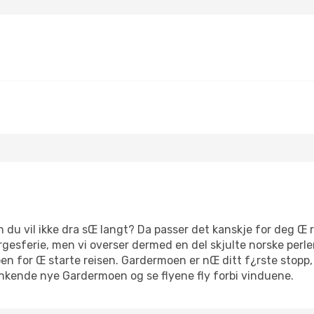
 du vil ikke dra sŒ langt? Da passer det kanskje for deg Œ re
gesferie, men vi overser dermed en del skjulte norske perler
n for Œ starte reisen. Gardermoen er nŒ ditt f¿rste stopp, d
unkende nye Gardermoen og se flyene fly forbi vinduene.