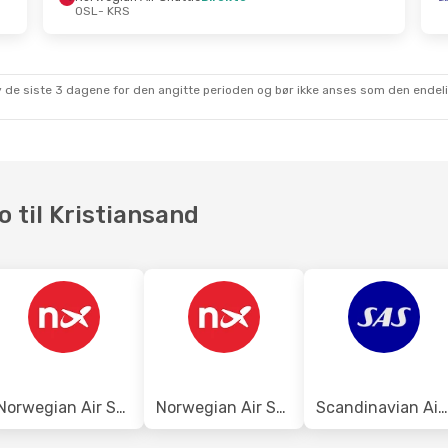
OSL
- KRS
2
- Tue, Oct 13
Sun, Sep 27
- Wed, Sep 
 Air Shuttle
Norwegian Air Shuttle
Direkte
 av de siste 3 dagene for den angitte perioden og bør ikke anses som den ende
OSL
- KRS
 Air Shuttle
Scandinavian Airlines
Dire
KRS
- OSL
o til Kristiansand
Norwegian Air Sweden
Norwegian Air Shuttle
Scandinavian Airlines