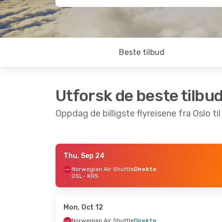
Beste tilbud
Utforsk de beste tilbu
Oppdag de billigste flyreisene fra Oslo ti
Thu, Sep 24
Thu, Aug 27
- Thu, Aug 27
Fri, Aug 14
Norwegian Air Shuttle
Direkte
OSL
- KRS
Norwegian Air Shuttle
Scandinavi
Direkte
OSL
- KRS
OSL
- KRS
Scandinavi
Norwegian Air Shuttle
KRS
- OSL
Direkte
Mon, Oct 12
KRS
- OSL
Norwegian Air Shuttle
Direkte