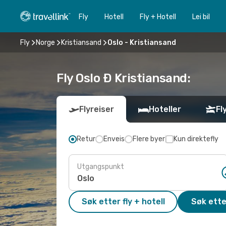
Fly
Hotell
Fly + Hotell
Lei bil
Fly
Norge
Kristiansand
Oslo - Kristiansand
Fly Oslo Ð Kristiansand:
Flyreiser
Hoteller
Fl
Retur
Enveis
Flere byer
Kun direktefly
Utgangspunkt
Søk etter fly + hotell
Søk ette