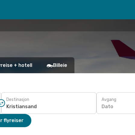
yreise + hotell
Billeie
Destinasjon
Avgang
Dato
r flyreiser