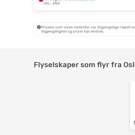
OSL
- KRS
Mon, Sep 7
- Thu, Sep 10
Mon, Oct 1
Norwegian Air Shuttle
Norwegian
Direkte
Direkte
Prisene som vises nedenfor var tilgjengelige i løpet
OSL
- KRS
OSL
- KRS
tilgjengelighet og priser kan endres.
Norwegian Air Shuttle
Norwegian
Direkte
Direkte
KRS
- OSL
KRS
- OSL
Flyselskaper som flyr fra Osl