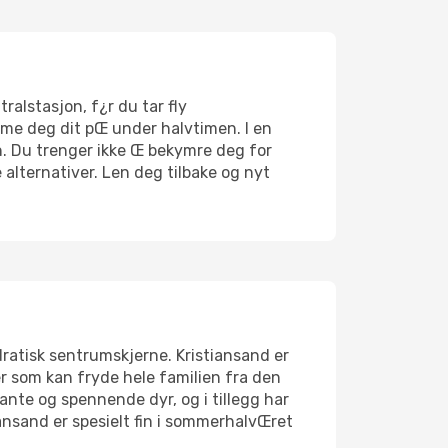
ralstasjon, f¿r du tar fly
mme deg dit pŒ under halvtimen. I en
en. Du trenger ikke Œ bekymre deg for
 alternativer. Len deg tilbake og nyt
dratisk sentrumskjerne. Kristiansand er
r som kan fryde hele familien fra den
ante og spennende dyr, og i tillegg har
sand er spesielt fin i sommerhalvŒret