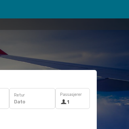
Passasjerer
Retur
Dato
1