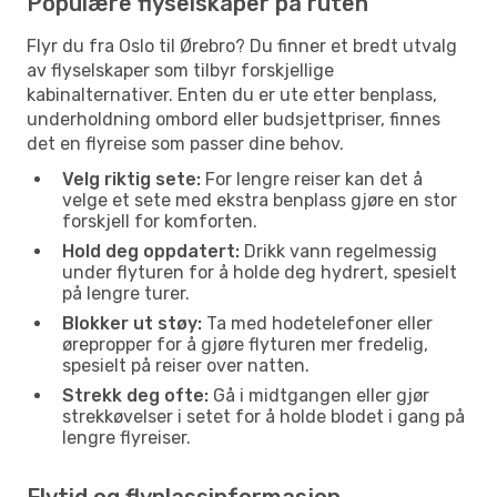
Populære flyselskaper på ruten
Flyr du fra Oslo til Ørebro? Du finner et bredt utvalg
av flyselskaper som tilbyr forskjellige
kabinalternativer. Enten du er ute etter benplass,
underholdning ombord eller budsjettpriser, finnes
det en flyreise som passer dine behov.
Velg riktig sete:
For lengre reiser kan det å
velge et sete med ekstra benplass gjøre en stor
forskjell for komforten.
Hold deg oppdatert:
Drikk vann regelmessig
under flyturen for å holde deg hydrert, spesielt
på lengre turer.
Blokker ut støy:
Ta med hodetelefoner eller
ørepropper for å gjøre flyturen mer fredelig,
spesielt på reiser over natten.
Strekk deg ofte:
Gå i midtgangen eller gjør
strekkøvelser i setet for å holde blodet i gang på
lengre flyreiser.
Flytid og flyplassinformasjon