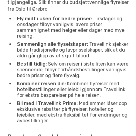
tilgjengelige. Slik finner du budsjettvennlige flyreiser
fra Oslo til Ørebro:
Fly midt i uken for bedre priser:
Tirsdager og
onsdager tilbyr vanligvis lavere priser
sammenlignet med helger eller dager med mye
reising.
Sammenlign alle flyselskaper:
Travellink sjekker
både tradisjonelle og lavprisselskaper, slik at du
aldri går glipp av et skjult tilbud.
Bestill tidlig:
Selv om reiser i siste liten kan være
spennende, tilbyr forhåndsbestillinger vanligvis
bedre priser og flere flyvalg.
Kombiner reisen din:
Kombiner flyreiser med
hotellbestillinger eller leiebil gjennom Travellink
for ekstra besparelser på hele reisen.
Bli med i Travellink Prime:
Medlemmer låser opp
eksklusive rabatter på flyreiser, hoteller og
leiebiler, med ekstra fleksibilitet for endringer og
avbestillinger.