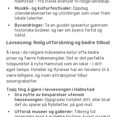
Halmstad – fra travle avenyer til rolige landskap.
Musikk- og kulturfestivaler:
Oppdag
utendørskonserter og utstillinger som viser frem
lokale talenter.
Byvandringer:
Ta en guidet spasertur gjennom
historiske bydeler, og lær om byens fortid og
nåtid.
Lavsesong: Rolig utforskning og bedre tilbud
Å reise i de roligere månedene betyr ofte bedre
priser og færre folkemengder. Det er det perfekte
tidspunktet å nyte Halmstad som en lokal – i ditt
eget tempo. Hoteller og flyreiser har en tendens til å
være billigere, og noen attraksjoner tilbyr
sesongrabatter.
Topp ting å gjøre i lavsesongen i Halmstad:
Dra nytte av besparelser utenom
høysesongen:
Oppgrader hotellet ditt, eller bruk
det du sparer på flybilletter, på god mat.
Utforsk museer og gallerier:
Tilbring tid
innendørs med å avdekke historie, kunst og lokal