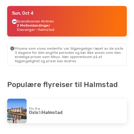
Tue, Sep 15
Sun, Oct 4
- Wed, Sep 16
Scandinavian Airlines
Scandinavian Airlines
2 Mellomlandinger
2 Mellomlandinger
Kristiansand
Stavanger
- Halmstad
- Halmstad
Scandinavian Airlines
2 Mellomlandinger
Halmstad
- Kristiansand
Prisene som vises nedenfor var tilgjengelige i løpet av de siste
3 dagene for den angitte perioden og bør ikke anses som den
Thu, Sep 24
- Mon, Sep 28
endelige prisen som tilbys. Vær oppmerksom på at
tilgjengelighet og priser kan endres.
Klm Royal Dutch Airlines
2 Mellomlandinger
Lisboa
- Halmstad
Air France
2 Mellomlandinger
Halmstad
- Lisboa
Populære flyreiser til Halmstad
Fly fra
Oslo
til
Halmstad