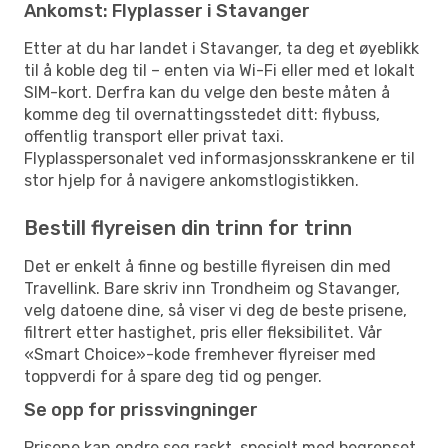
Ankomst: Flyplasser i Stavanger
Etter at du har landet i Stavanger, ta deg et øyeblikk
til å koble deg til – enten via Wi-Fi eller med et lokalt
SIM-kort. Derfra kan du velge den beste måten å
komme deg til overnattingsstedet ditt: flybuss,
offentlig transport eller privat taxi.
Flyplasspersonalet ved informasjonsskrankene er til
stor hjelp for å navigere ankomstlogistikken.
Bestill flyreisen din trinn for trinn
Det er enkelt å finne og bestille flyreisen din med
Travellink. Bare skriv inn Trondheim og Stavanger,
velg datoene dine, så viser vi deg de beste prisene,
filtrert etter hastighet, pris eller fleksibilitet. Vår
«Smart Choice»-kode fremhever flyreiser med
toppverdi for å spare deg tid og penger.
Se opp for prissvingninger
Prisene kan endre seg raskt, spesielt med begrenset