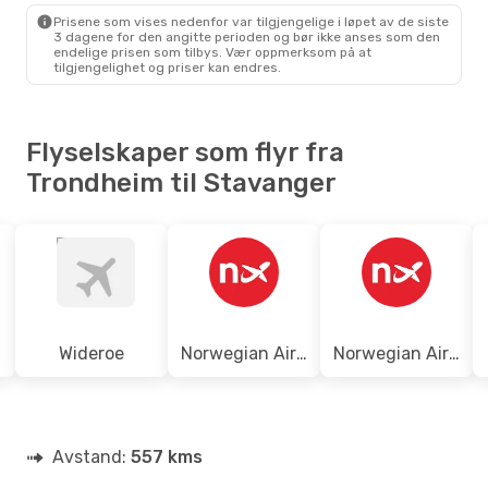
TRD
- SVG
Prisene som vises nedenfor var tilgjengelige i løpet av de siste
Scandinavian Airlines
1 Mellomlanding
3 dagene for den angitte perioden og bør ikke anses som den
SVG
- TRD
endelige prisen som tilbys. Vær oppmerksom på at
tilgjengelighet og priser kan endres.
Flyselskaper som flyr fra
Trondheim til Stavanger
Wideroe
Norwegian Air Shuttle
Norwegian Air Sweden
Avstand:
557 kms