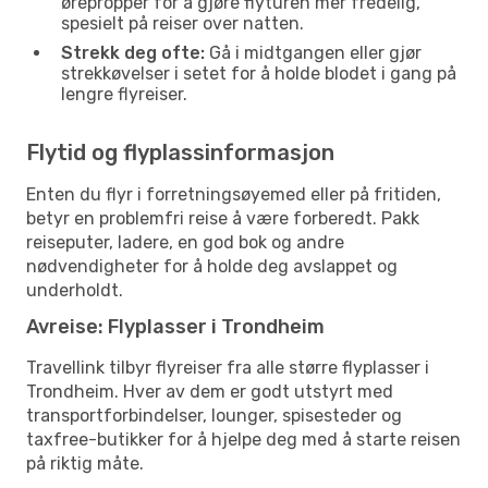
ørepropper for å gjøre flyturen mer fredelig,
spesielt på reiser over natten.
Strekk deg ofte:
Gå i midtgangen eller gjør
strekkøvelser i setet for å holde blodet i gang på
lengre flyreiser.
Flytid og flyplassinformasjon
Enten du flyr i forretningsøyemed eller på fritiden,
betyr en problemfri reise å være forberedt. Pakk
reiseputer, ladere, en god bok og andre
nødvendigheter for å holde deg avslappet og
underholdt.
Avreise: Flyplasser i Trondheim
Travellink tilbyr flyreiser fra alle større flyplasser i
Trondheim. Hver av dem er godt utstyrt med
transportforbindelser, lounger, spisesteder og
taxfree-butikker for å hjelpe deg med å starte reisen
på riktig måte.