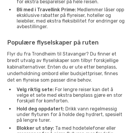
for ekstra besparelser på hele reisen.
Bli med i Travellink Prime:
Medlemmer låser opp
eksklusive rabatter på flyreiser, hoteller og
leiebiler, med ekstra fleksibilitet for endringer og
avbestillinger.
Populære flyselskaper på ruten
Flyr du fra Trondheim til Stavanger? Du finner et
bredt utvalg av flyselskaper som tilbyr forskjellige
kabinalternativer. Enten du er ute etter benplass,
underholdning ombord eller budsjettpriser, finnes
det en flyreise som passer dine behov.
Velg riktig sete:
For lengre reiser kan det å
velge et sete med ekstra benplass gjøre en stor
forskjell for komforten.
Hold deg oppdatert:
Drikk vann regelmessig
under flyturen for å holde deg hydrert, spesielt
på lengre turer.
Blokker ut støy:
Ta med hodetelefoner eller