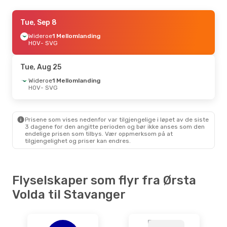
Sat, Aug 15
Tue, Sep 8
- Sat, Aug 22
Wideroe
Wideroe
1 Mellomlanding
1 Mellomlanding
HOV
HOV
- SVG
- SVG
Wideroe
1 Mellomlanding
SVG
- HOV
Tue, Aug 25
Fri, Oct 16
Wideroe
1 Mellomlanding
- Sun, Oct 18
HOV
- SVG
Wideroe
1 Mellomlanding
HOV
- SVG
Wideroe
1 Mellomlanding
SVG
- HOV
Prisene som vises nedenfor var tilgjengelige i løpet av de siste
3 dagene for den angitte perioden og bør ikke anses som den
endelige prisen som tilbys. Vær oppmerksom på at
Wed, Sep 2
- Sun, Sep 6
tilgjengelighet og priser kan endres.
Wideroe
1 Mellomlanding
HOV
- SVG
Wideroe
1 Mellomlanding
SVG
- HOV
Flyselskaper som flyr fra Ørsta
Volda til Stavanger