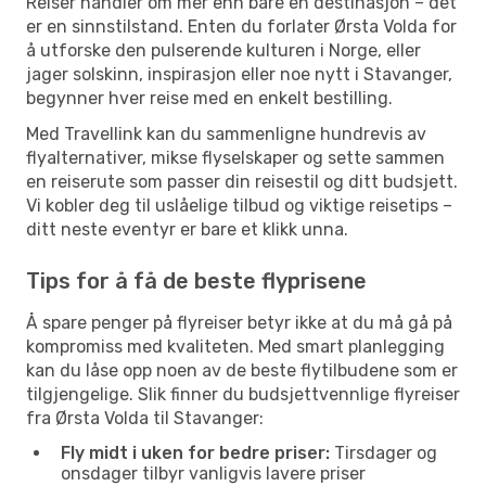
Reiser handler om mer enn bare en destinasjon – det
er en sinnstilstand. Enten du forlater Ørsta Volda for
å utforske den pulserende kulturen i Norge, eller
jager solskinn, inspirasjon eller noe nytt i Stavanger,
begynner hver reise med en enkelt bestilling.
Med Travellink kan du sammenligne hundrevis av
flyalternativer, mikse flyselskaper og sette sammen
en reiserute som passer din reisestil og ditt budsjett.
Vi kobler deg til uslåelige tilbud og viktige reisetips –
ditt neste eventyr er bare et klikk unna.
Tips for å få de beste flyprisene
Å spare penger på flyreiser betyr ikke at du må gå på
kompromiss med kvaliteten. Med smart planlegging
kan du låse opp noen av de beste flytilbudene som er
tilgjengelige. Slik finner du budsjettvennlige flyreiser
fra Ørsta Volda til Stavanger:
Fly midt i uken for bedre priser:
Tirsdager og
onsdager tilbyr vanligvis lavere priser