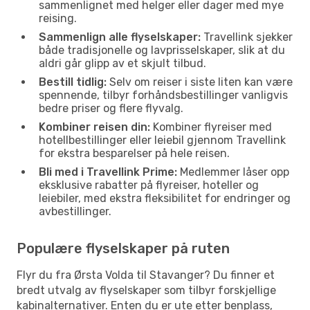
sammenlignet med helger eller dager med mye
reising.
Sammenlign alle flyselskaper:
Travellink sjekker
både tradisjonelle og lavprisselskaper, slik at du
aldri går glipp av et skjult tilbud.
Bestill tidlig:
Selv om reiser i siste liten kan være
spennende, tilbyr forhåndsbestillinger vanligvis
bedre priser og flere flyvalg.
Kombiner reisen din:
Kombiner flyreiser med
hotellbestillinger eller leiebil gjennom Travellink
for ekstra besparelser på hele reisen.
Bli med i Travellink Prime:
Medlemmer låser opp
eksklusive rabatter på flyreiser, hoteller og
leiebiler, med ekstra fleksibilitet for endringer og
avbestillinger.
Populære flyselskaper på ruten
Flyr du fra Ørsta Volda til Stavanger? Du finner et
bredt utvalg av flyselskaper som tilbyr forskjellige
kabinalternativer. Enten du er ute etter benplass,