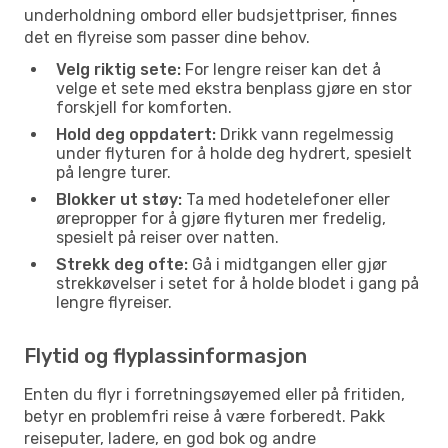
underholdning ombord eller budsjettpriser, finnes
det en flyreise som passer dine behov.
Velg riktig sete:
For lengre reiser kan det å
velge et sete med ekstra benplass gjøre en stor
forskjell for komforten.
Hold deg oppdatert:
Drikk vann regelmessig
under flyturen for å holde deg hydrert, spesielt
på lengre turer.
Blokker ut støy:
Ta med hodetelefoner eller
ørepropper for å gjøre flyturen mer fredelig,
spesielt på reiser over natten.
Strekk deg ofte:
Gå i midtgangen eller gjør
strekkøvelser i setet for å holde blodet i gang på
lengre flyreiser.
Flytid og flyplassinformasjon
Enten du flyr i forretningsøyemed eller på fritiden,
betyr en problemfri reise å være forberedt. Pakk
reiseputer, ladere, en god bok og andre