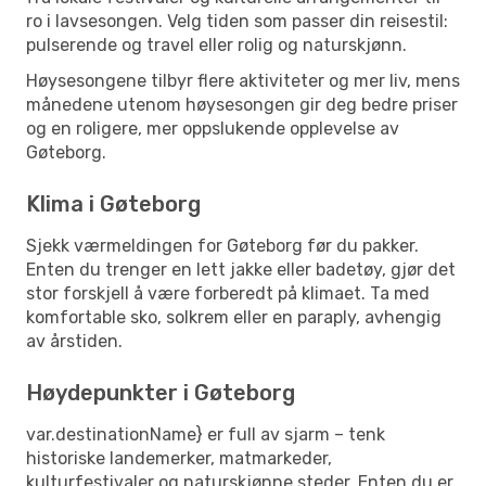
ro i lavsesongen. Velg tiden som passer din reisestil:
pulserende og travel eller rolig og naturskjønn.
Høysesongene tilbyr flere aktiviteter og mer liv, mens
månedene utenom høysesongen gir deg bedre priser
og en roligere, mer oppslukende opplevelse av
Gøteborg.
Klima i Gøteborg
Sjekk værmeldingen for Gøteborg før du pakker.
Enten du trenger en lett jakke eller badetøy, gjør det
stor forskjell å være forberedt på klimaet. Ta med
komfortable sko, solkrem eller en paraply, avhengig
av årstiden.
Høydepunkter i Gøteborg
var.destinationName} er full av sjarm – tenk
historiske landemerker, matmarkeder,
kulturfestivaler og naturskjønne steder. Enten du er