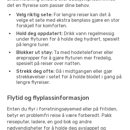
det en flyreise som passer dine behov.
Velg riktig sete:
For lengre reiser kan det å
velge et sete med ekstra benplass gjøre en stor
forskjell for komforten.
Hold deg oppdatert:
Drikk vann regelmessig
under flyturen for å holde deg hydrert, spesielt
på lengre turer.
Blokker ut støy:
Ta med hodetelefoner eller
ørepropper for å gjøre flyturen mer fredelig,
spesielt på reiser over natten.
Strekk deg ofte:
Gå i midtgangen eller gjør
strekkøvelser i setet for å holde blodet i gang på
lengre flyreiser.
Flytid og flyplassinformasjon
Enten du flyr i forretningsøyemed eller på fritiden,
betyr en problemfri reise å være forberedt. Pakk
reiseputer, ladere, en god bok og andre
nødvendigheter for å holde deg avslappet og