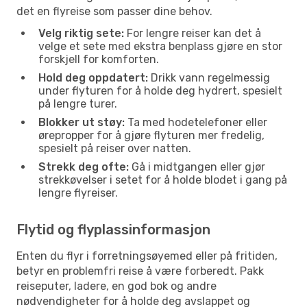
det en flyreise som passer dine behov.
Velg riktig sete:
For lengre reiser kan det å
velge et sete med ekstra benplass gjøre en stor
forskjell for komforten.
Hold deg oppdatert:
Drikk vann regelmessig
under flyturen for å holde deg hydrert, spesielt
på lengre turer.
Blokker ut støy:
Ta med hodetelefoner eller
ørepropper for å gjøre flyturen mer fredelig,
spesielt på reiser over natten.
Strekk deg ofte:
Gå i midtgangen eller gjør
strekkøvelser i setet for å holde blodet i gang på
lengre flyreiser.
Flytid og flyplassinformasjon
Enten du flyr i forretningsøyemed eller på fritiden,
betyr en problemfri reise å være forberedt. Pakk
reiseputer, ladere, en god bok og andre
nødvendigheter for å holde deg avslappet og