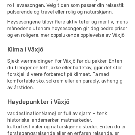
ro i lavsesongen. Velg tiden som passer din reisestil:
pulserende og travel eller rolig og naturskjønn.
Høysesongene tilbyr flere aktiviteter og mer liv, mens
månedene utenom høysesongen gir deg bedre priser
og en roligere, mer oppslukende opplevelse av Växjö.
Klima i Växjö
Sjekk værmeldingen for Växjö før du pakker. Enten
du trenger en lett jakke eller badetøy, gjør det stor
forskjell å være forberedt på klimaet. Ta med
komfortable sko, solkrem eller en paraply, avhengig
av årstiden.
Høydepunkter i Växjö
var.destinationName} er full av sjarm – tenk
historiske landemerker, matmarkeder,
kulturfestivaler og naturskjønne steder. Enten du er
førstegangsreisende eller en erfaren reisende, er