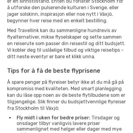
er en sinnstilstand. Enten du forlater Stockholm for
å utforske den pulserende kulturen i Sverige, eller
jager solskinn, inspirasjon eller noe nytt i Växjö,
begynner hver reise med en enkelt bestilling.
Med Travellink kan du sammenligne hundrevis av
flyalternativer, mikse flyselskaper og sette sammen
en reiserute som passer din reisestil og ditt budsjett.
Vi kobler deg til uslåelige tilbud og viktige reisetips –
ditt neste eventyr er bare et klikk unna.
Tips for å få de beste flyprisene
Å spare penger på flyreiser betyr ikke at du må gå på
kompromiss med kvaliteten. Med smart planlegging
kan du låse opp noen av de beste flytilbudene som er
tilgjengelige. Slik finner du budsjettvennlige flyreiser
fra Stockholm til Växjö:
Fly midt i uken for bedre priser:
Tirsdager og
onsdager tilbyr vanligvis lavere priser
sammenlignet med helger eller dager med mye