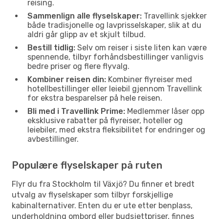
reising.
Sammenlign alle flyselskaper:
Travellink sjekker
både tradisjonelle og lavprisselskaper, slik at du
aldri går glipp av et skjult tilbud.
Bestill tidlig:
Selv om reiser i siste liten kan være
spennende, tilbyr forhåndsbestillinger vanligvis
bedre priser og flere flyvalg.
Kombiner reisen din:
Kombiner flyreiser med
hotellbestillinger eller leiebil gjennom Travellink
for ekstra besparelser på hele reisen.
Bli med i Travellink Prime:
Medlemmer låser opp
eksklusive rabatter på flyreiser, hoteller og
leiebiler, med ekstra fleksibilitet for endringer og
avbestillinger.
Populære flyselskaper på ruten
Flyr du fra Stockholm til Växjö? Du finner et bredt
utvalg av flyselskaper som tilbyr forskjellige
kabinalternativer. Enten du er ute etter benplass,
underholdning ombord eller budsjettpriser, finnes