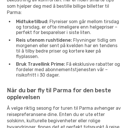
som hjelper deg med å bestille billige billetter til
Parma:
Midtuketilbud:
Flyreiser som går mellom tirsdag
og torsdag, er ofte rimeligere enn helgepriser –
perfekt for besparelser i siste liten.
Reis utenom rushtidene:
Flyvninger tidlig om
morgenen eller sent på kvelden har en tendens
til å tilby bedre priser og kortere køer på
flyplassen.
Bruk Travellink Prime:
Få eksklusive rabatter og
fordeler med abonnementstjenesten vår –
risikofritt i 30 dager.
Når du bør fly til Parma for den beste
opplevelsen
Å velge riktig sesong for turen til Parma avhenger av
reisepreferansene dine. Enten du er ute etter
solskinn, kulturelle begivenheter eller rolige
byvandringer, finnes det et perfekt tidspunkt å reise