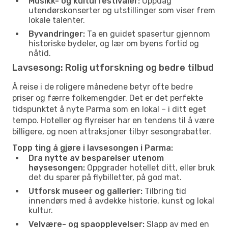
Musikk- og kulturfestivaler:
Oppdag
utendørskonserter og utstillinger som viser frem
lokale talenter.
Byvandringer:
Ta en guidet spasertur gjennom
historiske bydeler, og lær om byens fortid og
nåtid.
Lavsesong: Rolig utforskning og bedre tilbud
Å reise i de roligere månedene betyr ofte bedre
priser og færre folkemengder. Det er det perfekte
tidspunktet å nyte Parma som en lokal – i ditt eget
tempo. Hoteller og flyreiser har en tendens til å være
billigere, og noen attraksjoner tilbyr sesongrabatter.
Topp ting å gjøre i lavsesongen i Parma:
Dra nytte av besparelser utenom
høysesongen:
Oppgrader hotellet ditt, eller bruk
det du sparer på flybilletter, på god mat.
Utforsk museer og gallerier:
Tilbring tid
innendørs med å avdekke historie, kunst og lokal
kultur.
Velvære- og spaopplevelser:
Slapp av med en