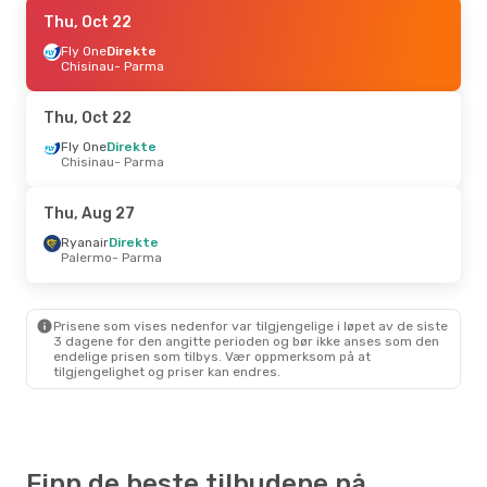
Thu, Aug 27
Thu, Oct 22
- Sun, Aug 30
Fly One
Fly One
1 Mellomlanding
Direkte
Istanbul
Chisinau
- Parma
- Parma
Pegasus Airlines
Direkte
Parma
- Istanbul
Thu, Oct 22
Fly One
Direkte
Chisinau
- Parma
Thu, Aug 27
Ryanair
Direkte
Palermo
- Parma
Prisene som vises nedenfor var tilgjengelige i løpet av de siste
3 dagene for den angitte perioden og bør ikke anses som den
endelige prisen som tilbys. Vær oppmerksom på at
tilgjengelighet og priser kan endres.
Finn de beste tilbudene på