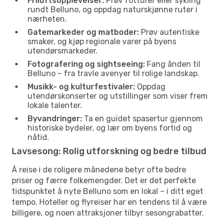
Friluftsopplevelser:
Prøv fotturer eller sykling
rundt Belluno, og oppdag naturskjønne ruter i
nærheten.
Gatemarkeder og matboder:
Prøv autentiske
smaker, og kjøp regionale varer på byens
utendørsmarkeder.
Fotografering og sightseeing:
Fang ånden til
Belluno – fra travle avenyer til rolige landskap.
Musikk- og kulturfestivaler:
Oppdag
utendørskonserter og utstillinger som viser frem
lokale talenter.
Byvandringer:
Ta en guidet spasertur gjennom
historiske bydeler, og lær om byens fortid og
nåtid.
Lavsesong: Rolig utforskning og bedre tilbud
Å reise i de roligere månedene betyr ofte bedre
priser og færre folkemengder. Det er det perfekte
tidspunktet å nyte Belluno som en lokal – i ditt eget
tempo. Hoteller og flyreiser har en tendens til å være
billigere, og noen attraksjoner tilbyr sesongrabatter.