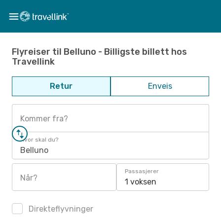
Flyreiser til Belluno - Billigste billett hos
Travellink
Retur
Enveis
Kommer fra?
Hvor skal du?
Belluno
Passasjerer
Når?
1 voksen
Direkteflyvninger