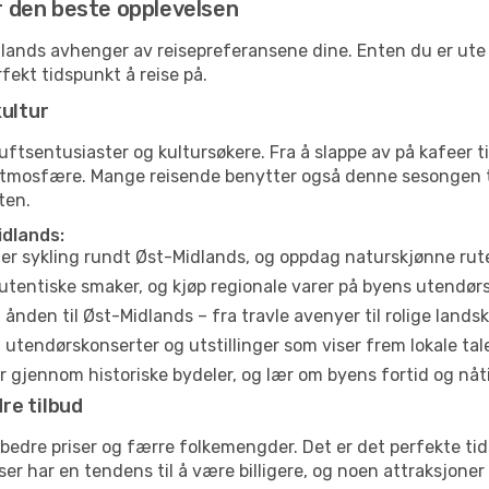
or den beste opplevelsen
idlands avhenger av reisepreferansene dine. Enten du er ute 
rfekt tidspunkt å reise på.
kultur
tsentusiaster og kultursøkere. Fra å slappe av på kafeer til 
atmosfære. Mange reisende benytter også denne sesongen til
ten.
idlands:
ler sykling rundt Øst-Midlands, og oppdag naturskjønne rut
utentiske smaker, og kjøp regionale varer på byens utendør
ånden til Øst-Midlands – fra travle avenyer til rolige landsk
tendørskonserter og utstillinger som viser frem lokale tal
 gjennom historiske bydeler, og lær om byens fortid og nåt
re tilbud
e bedre priser og færre folkemengder. Det er det perfekte t
eiser har en tendens til å være billigere, og noen attraksjoner