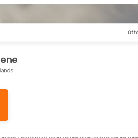
Ofte
dene
dlands
27
- Mon, Aug 31
Thu, Oct 22
- Sun, Oct 
rekte
Air France
2 Mellomlandi
a
- Øst-Midlands
Oslo
- Øst-Midlands
Direkte
Aer Lingus
ands
- Barcelona
2 Mellomlandinger
Øst-Midlands
- Oslo