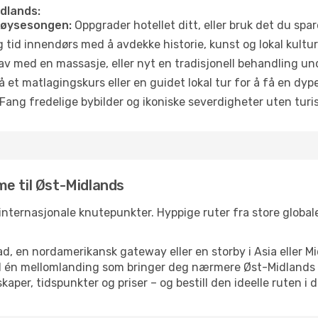
idlands:
høysesongen:
Oppgrader hotellet ditt, eller bruk det du spare
g tid innendørs med å avdekke historie, kunst og lokal kultur
av med en massasje, eller nyt en tradisjonell behandling un
 et matlagingskurs eller en guidet lokal tur for å få en dy
Fang fredelige bybilder og ikoniske severdigheter uten turistt
e til Øst-Midlands
 internasjonale knutepunkter. Hyppige ruter fra store globale
d, en nordamerikansk gateway eller en storby i Asia eller Mi
ed én mellomlanding som bringer deg nærmere Øst-Midlands 
kaper, tidspunkter og priser – og bestill den ideelle ruten i 