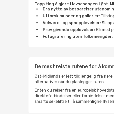
Topp ting å gjøre i lavsesongen i Øst-M
Dra nytte av besparelser utenom 
Utforsk museer og gallerier:
Tilbrin
Velvære- og spaopplevelser:
Slapp 
Prøv givende opplevelser:
Bli med på
Fotografering uten folkemengder:
De mest reiste rutene for å komm
Øst-Midlands er lett tilgjengelig fra flere
alternativer når du planlegger turen.
Enten du reiser fra en europeisk hovedsta
direkteforbindelser eller forbindelser m
smarte søkefiltre til å sammenligne flysels