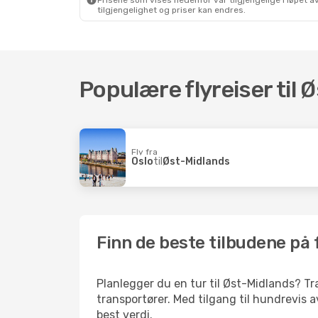
Prisene som vises nedenfor var tilgjengelige i løpet
tilgjengelighet og priser kan endres.
Populære flyreiser til 
Fly fra
Oslo
til
Øst-Midlands
Finn de beste tilbudene på f
Planlegger du en tur til Øst-Midlands? Tra
transportører. Med tilgang til hundrevis av
best verdi.