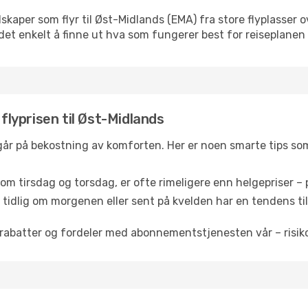
selskaper som flyr til Øst-Midlands (EMA) fra store flyplasser
k det enkelt å finne ut hva som fungerer best for reiseplanen 
 flyprisen til Øst-Midlands
 går på bekostning av komforten. Her er noen smarte tips som 
om tirsdag og torsdag, er ofte rimeligere enn helgepriser – pe
tidlig om morgenen eller sent på kvelden har en tendens til 
rabatter og fordeler med abonnementstjenesten vår – risikof