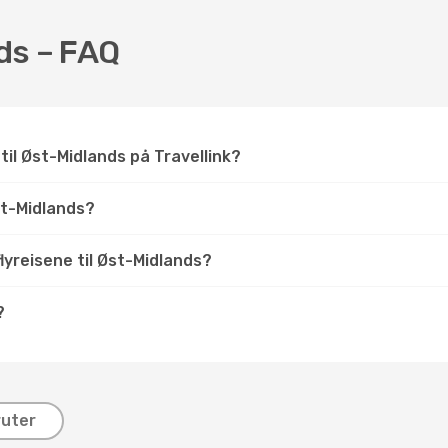
nds – FAQ
 til Øst-Midlands på Travellink?
t-Midlands?
flyreisene til Øst-Midlands?
?
ruter