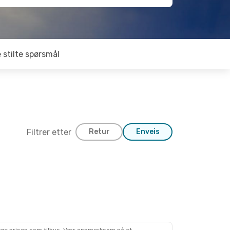
 stilte spørsmål
Filtrer etter
Retur
Enveis
25
nger