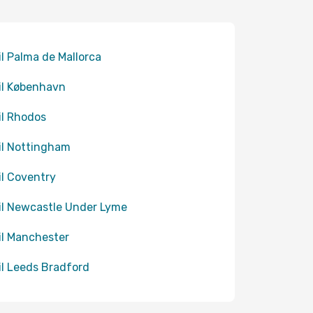
til Palma de Mallorca
til København
til Rhodos
til Nottingham
til Coventry
til Newcastle Under Lyme
til Manchester
til Leeds Bradford