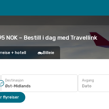
95 NOK – Bestill i dag med Travellink
yreise + hotell
Billeie
Destinasjon
Avgang
Dato
r flyreiser