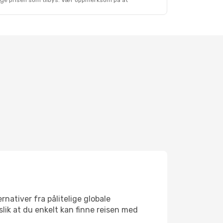
lige prisen som tilbys. Vær oppmerksom på at
rnativer fra pålitelige globale
 slik at du enkelt kan finne reisen med