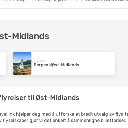
 av de siste 3 dagene for den angitte perioden og bør ikke anses som den ende
Øst-Midlands
Fly fra
Bergen
til
Øst-Midlands
lyreiser til Øst-Midlands
vellink hjelper deg med å utforske et bredt utvalg av flyalte
 flyselskaper gjør vi det enkelt å sammenligne billettpriser,