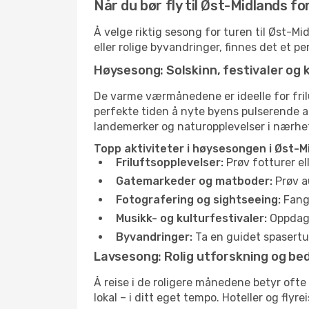
Når du bør fly til Øst-Midlands f
Å velge riktig sesong for turen til Øst-M
eller rolige byvandringer, finnes det et pe
Høysesong: Solskinn, festivaler og 
De varme værmånedene er ideelle for friluf
perfekte tiden å nyte byens pulserende 
landemerker og naturopplevelser i nærhe
Topp aktiviteter i høysesongen i Øst-M
Friluftsopplevelser:
Prøv fotturer el
Gatemarkeder og matboder:
Prøv a
Fotografering og sightseeing:
Fang 
Musikk- og kulturfestivaler:
Oppdag u
Byvandringer:
Ta en guidet spasertur
Lavsesong: Rolig utforskning og bed
Å reise i de roligere månedene betyr oft
lokal – i ditt eget tempo. Hoteller og flyr