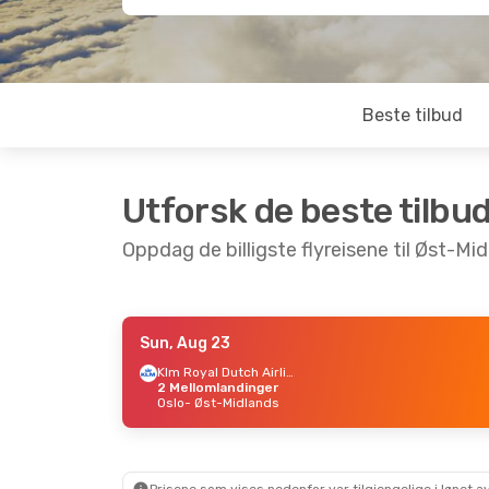
Beste tilbud
Utforsk de beste tilbu
Oppdag de billigste flyreisene til Øst-Mi
Sun, Aug 23
Thu, Sep 3
- Thu, Sep 10
Thu, Aug 
Klm Royal Dutch Airlines
2 Mellomlandinger
Ryanair
Direkte
Ryanair
Di
Oslo
- Øst-Midlands
Valencia
- Øst-Midlands
Barcelon
Ryanair
Direkte
Jet2.Com
Øst-Midlands
- Valencia
Øst-Midl