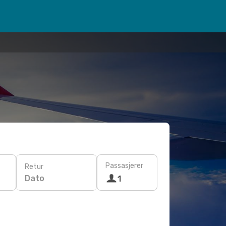
Passasjerer
Retur
Dato
1