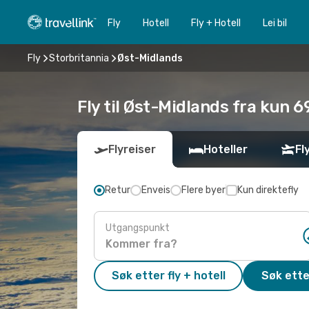
Fly
Hotell
Fly + Hotell
Lei bil
Fly
Storbritannia
Øst-Midlands
Fly til Øst-Midlands fra kun 6
Flyreiser
Hoteller
Fl
Retur
Enveis
Flere byer
Kun direktefly
Utgangspunkt
Søk etter fly + hotell
Søk ette