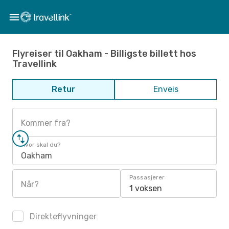
Flyreiser til Oakham - Billigste billett hos
Travellink
Retur
Enveis
Kommer fra?
Hvor skal du?
Oakham
Passasjerer
Når?
1 voksen
Direkteflyvninger