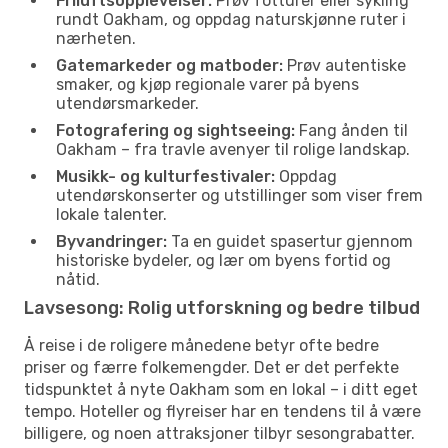
Friluftsopplevelser:
Prøv fotturer eller sykling
rundt Oakham, og oppdag naturskjønne ruter i
nærheten.
Gatemarkeder og matboder:
Prøv autentiske
smaker, og kjøp regionale varer på byens
utendørsmarkeder.
Fotografering og sightseeing:
Fang ånden til
Oakham – fra travle avenyer til rolige landskap.
Musikk- og kulturfestivaler:
Oppdag
utendørskonserter og utstillinger som viser frem
lokale talenter.
Byvandringer:
Ta en guidet spasertur gjennom
historiske bydeler, og lær om byens fortid og
nåtid.
Lavsesong: Rolig utforskning og bedre tilbud
Å reise i de roligere månedene betyr ofte bedre
priser og færre folkemengder. Det er det perfekte
tidspunktet å nyte Oakham som en lokal – i ditt eget
tempo. Hoteller og flyreiser har en tendens til å være
billigere, og noen attraksjoner tilbyr sesongrabatter.