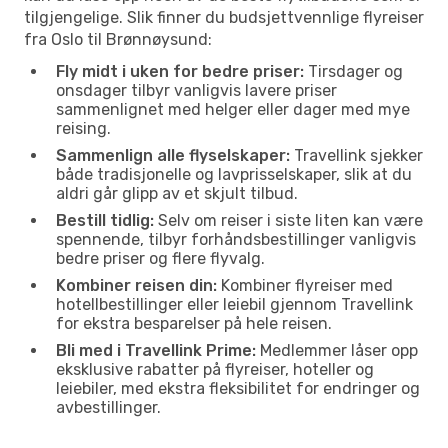
tilgjengelige. Slik finner du budsjettvennlige flyreiser
fra Oslo til Brønnøysund:
Fly midt i uken for bedre priser:
Tirsdager og
onsdager tilbyr vanligvis lavere priser
sammenlignet med helger eller dager med mye
reising.
Sammenlign alle flyselskaper:
Travellink sjekker
både tradisjonelle og lavprisselskaper, slik at du
aldri går glipp av et skjult tilbud.
Bestill tidlig:
Selv om reiser i siste liten kan være
spennende, tilbyr forhåndsbestillinger vanligvis
bedre priser og flere flyvalg.
Kombiner reisen din:
Kombiner flyreiser med
hotellbestillinger eller leiebil gjennom Travellink
for ekstra besparelser på hele reisen.
Bli med i Travellink Prime:
Medlemmer låser opp
eksklusive rabatter på flyreiser, hoteller og
leiebiler, med ekstra fleksibilitet for endringer og
avbestillinger.