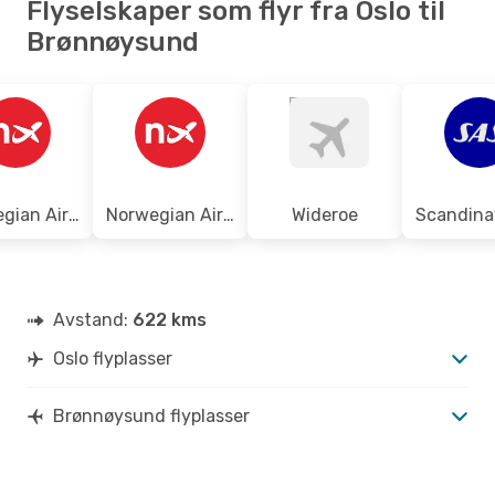
Flyselskaper som flyr fra Oslo til
OSL
- BNN
Wideroe
Direkte
Brønnøysund
BNN
- OSL
Norwegian Air Sweden
Norwegian Air Shuttle
Wideroe
Avstand:
622 kms
Oslo flyplasser
Brønnøysund flyplasser