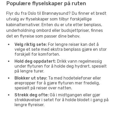
Populære flyselskaper på ruten
Flyr du fra Oslo til Brønnøysund? Du finner et bredt
utvalg av flyselskaper som tilbyr forskjellige
kabinalternativer. Enten du er ute etter benplass,
underholdning ombord eller budsjettpriser, finnes
det en flyreise som passer dine behov.
Velg riktig sete:
For lengre reiser kan det å
velge et sete med ekstra benplass gjøre en stor
forskjell for komforten.
Hold deg oppdatert:
Drikk vann regelmessig
under flyturen for å holde deg hydrert, spesielt
på lengre turer.
Blokker ut støy:
Ta med hodetelefoner eller
ørepropper for å gjøre flyturen mer fredelig,
spesielt på reiser over natten.
Strekk deg ofte:
Gå i midtgangen eller gjør
strekkøvelser i setet for å holde blodet i gang på
lengre flyreiser.