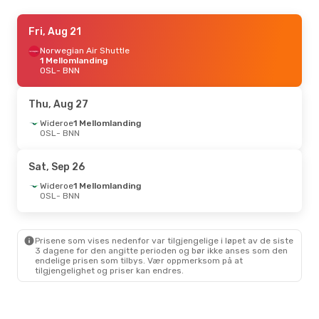
Wed, Sep 9
Fri, Aug 21
- Mon, Sep 14
Norwegian Air Shuttle
Norwegian Air Shuttle
1 Mellomlanding
1 Mellomlanding
OSL
OSL
- BNN
- BNN
Wideroe
1 Mellomlanding
BNN
- OSL
Thu, Aug 27
Fri, Sep 25
Wideroe
1 Mellomlanding
- Sun, Sep 27
OSL
- BNN
Norwegian Air Shuttle
1 Mellomlanding
OSL
- BNN
Sat, Sep 26
Wideroe
1 Mellomlanding
BNN
- OSL
Wideroe
1 Mellomlanding
OSL
- BNN
Fri, Aug 14
- Sun, Aug 16
Wideroe
1 Mellomlanding
Prisene som vises nedenfor var tilgjengelige i løpet av de siste
OSL
- BNN
3 dagene for den angitte perioden og bør ikke anses som den
Wideroe
Direkte
endelige prisen som tilbys. Vær oppmerksom på at
BNN
- OSL
tilgjengelighet og priser kan endres.
Sat, Sep 5
- Sun, Sep 6
Wideroe
1 Mellomlanding