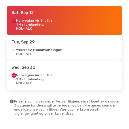
Tue, Aug 18
Sat, Sep 12
- Tue, Aug 25
Norwegian Air Shuttle
Norwegian Air Shuttle
1 Mellomlanding
MOL
1 Mellomlanding
- ALC
MOL
- ALC
Norwegian Air Sweden
1 Mellomlanding
ALC
- MOL
Tue, Sep 29
Thu, Sep 10
Wideroe
2 Mellomlandinger
- Thu, Sep 17
MOL
- ALC
Norwegian Air Shuttle
1 Mellomlanding
MOL
- ALC
Norwegian Air Sweden
Wed, Sep 30
1 Mellomlanding
ALC
- MOL
Norwegian Air Shuttle
1 Mellomlanding
MOL
- ALC
Sat, Aug 29
- Sat, Sep 5
Norwegian Air Shuttle
1 Mellomlanding
MOL
- ALC
Prisene som vises nedenfor var tilgjengelige i løpet av de siste
Norwegian Air Shuttle
1 Mellomlanding
3 dagene for den angitte perioden og bør ikke anses som den
ALC
- MOL
endelige prisen som tilbys. Vær oppmerksom på at
tilgjengelighet og priser kan endres.
Tue, Oct 6
- Tue, Oct 13
Norwegian Air Shuttle
1 Mellomlanding