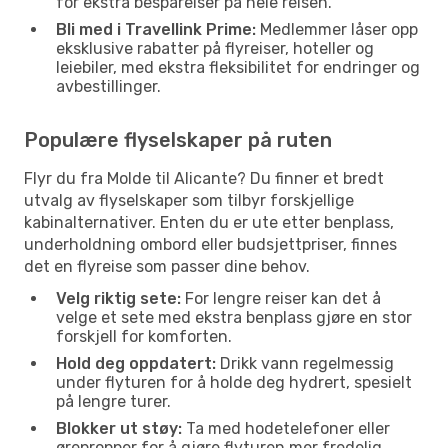
for ekstra besparelser på hele reisen.
Bli med i Travellink Prime:
Medlemmer låser opp
eksklusive rabatter på flyreiser, hoteller og
leiebiler, med ekstra fleksibilitet for endringer og
avbestillinger.
Populære flyselskaper på ruten
Flyr du fra Molde til Alicante? Du finner et bredt
utvalg av flyselskaper som tilbyr forskjellige
kabinalternativer. Enten du er ute etter benplass,
underholdning ombord eller budsjettpriser, finnes
det en flyreise som passer dine behov.
Velg riktig sete:
For lengre reiser kan det å
velge et sete med ekstra benplass gjøre en stor
forskjell for komforten.
Hold deg oppdatert:
Drikk vann regelmessig
under flyturen for å holde deg hydrert, spesielt
på lengre turer.
Blokker ut støy:
Ta med hodetelefoner eller
ørepropper for å gjøre flyturen mer fredelig,