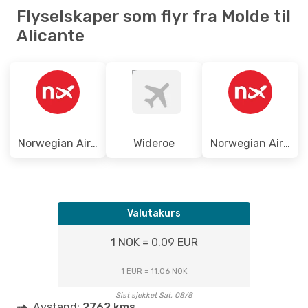
MOL
- ALC
Flyselskaper som flyr fra Molde til
Norwegian Air Sweden
1 Mellomlanding
Alicante
ALC
- MOL
Norwegian Air Shuttle
Wideroe
Norwegian Air Sweden
Valutakurs
1 NOK = 0.09 EUR
1 EUR = 11.06 NOK
Sist sjekket Sat, 08/8
Avstand:
2762 kms