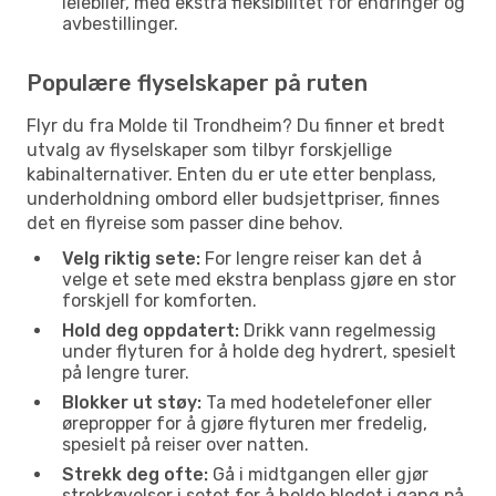
leiebiler, med ekstra fleksibilitet for endringer og
avbestillinger.
Populære flyselskaper på ruten
Flyr du fra Molde til Trondheim? Du finner et bredt
utvalg av flyselskaper som tilbyr forskjellige
kabinalternativer. Enten du er ute etter benplass,
underholdning ombord eller budsjettpriser, finnes
det en flyreise som passer dine behov.
Velg riktig sete:
For lengre reiser kan det å
velge et sete med ekstra benplass gjøre en stor
forskjell for komforten.
Hold deg oppdatert:
Drikk vann regelmessig
under flyturen for å holde deg hydrert, spesielt
på lengre turer.
Blokker ut støy:
Ta med hodetelefoner eller
ørepropper for å gjøre flyturen mer fredelig,
spesielt på reiser over natten.
Strekk deg ofte:
Gå i midtgangen eller gjør
strekkøvelser i setet for å holde blodet i gang på