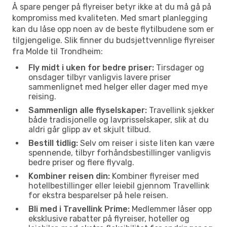
Å spare penger på flyreiser betyr ikke at du må gå på
kompromiss med kvaliteten. Med smart planlegging
kan du låse opp noen av de beste flytilbudene som er
tilgjengelige. Slik finner du budsjettvennlige flyreiser
fra Molde til Trondheim:
Fly midt i uken for bedre priser:
Tirsdager og
onsdager tilbyr vanligvis lavere priser
sammenlignet med helger eller dager med mye
reising.
Sammenlign alle flyselskaper:
Travellink sjekker
både tradisjonelle og lavprisselskaper, slik at du
aldri går glipp av et skjult tilbud.
Bestill tidlig:
Selv om reiser i siste liten kan være
spennende, tilbyr forhåndsbestillinger vanligvis
bedre priser og flere flyvalg.
Kombiner reisen din:
Kombiner flyreiser med
hotellbestillinger eller leiebil gjennom Travellink
for ekstra besparelser på hele reisen.
Bli med i Travellink Prime:
Medlemmer låser opp
eksklusive rabatter på flyreiser, hoteller og