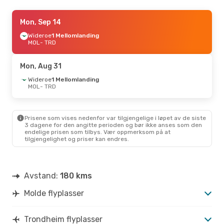
Thu, Aug 27
Mon, Sep 14
- Sun, Aug 30
Wideroe
Wideroe
1 Mellomlanding
1 Mellomlanding
MOL
MOL
- TRD
- TRD
Scandinavian Airlines
2 Mellomlandinger
TRD
- MOL
Mon, Aug 31
Wideroe
1 Mellomlanding
MOL
- TRD
Prisene som vises nedenfor var tilgjengelige i løpet av de siste
3 dagene for den angitte perioden og bør ikke anses som den
endelige prisen som tilbys. Vær oppmerksom på at
tilgjengelighet og priser kan endres.
Avstand:
180 kms
Molde flyplasser
Trondheim flyplasser