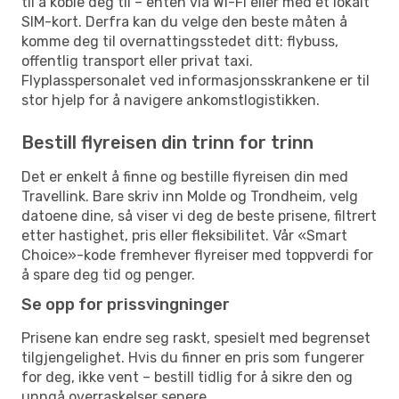
til å koble deg til – enten via Wi-Fi eller med et lokalt
SIM-kort. Derfra kan du velge den beste måten å
komme deg til overnattingsstedet ditt: flybuss,
offentlig transport eller privat taxi.
Flyplasspersonalet ved informasjonsskrankene er til
stor hjelp for å navigere ankomstlogistikken.
Bestill flyreisen din trinn for trinn
Det er enkelt å finne og bestille flyreisen din med
Travellink. Bare skriv inn Molde og Trondheim, velg
datoene dine, så viser vi deg de beste prisene, filtrert
etter hastighet, pris eller fleksibilitet. Vår «Smart
Choice»-kode fremhever flyreiser med toppverdi for
å spare deg tid og penger.
Se opp for prissvingninger
Prisene kan endre seg raskt, spesielt med begrenset
tilgjengelighet. Hvis du finner en pris som fungerer
for deg, ikke vent – bestill tidlig for å sikre den og
unngå overraskelser senere.