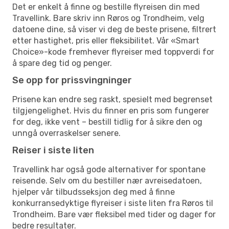
Det er enkelt å finne og bestille flyreisen din med
Travellink. Bare skriv inn Røros og Trondheim, velg
datoene dine, så viser vi deg de beste prisene, filtrert
etter hastighet, pris eller fleksibilitet. Vår «Smart
Choice»-kode fremhever flyreiser med toppverdi for
å spare deg tid og penger.
Se opp for prissvingninger
Prisene kan endre seg raskt, spesielt med begrenset
tilgjengelighet. Hvis du finner en pris som fungerer
for deg, ikke vent – bestill tidlig for å sikre den og
unngå overraskelser senere.
Reiser i siste liten
Travellink har også gode alternativer for spontane
reisende. Selv om du bestiller nær avreisedatoen,
hjelper vår tilbudsseksjon deg med å finne
konkurransedyktige flyreiser i siste liten fra Røros til
Trondheim. Bare vær fleksibel med tider og dager for
bedre resultater.