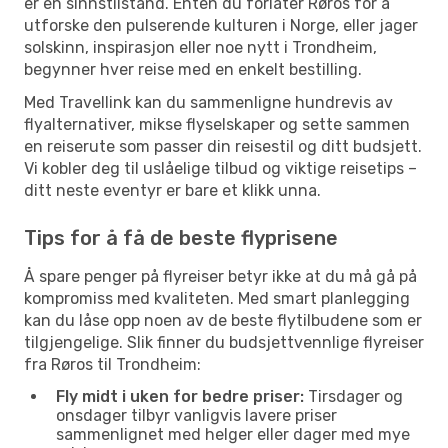
er en sinnstilstand. Enten du forlater Røros for å
utforske den pulserende kulturen i Norge, eller jager
solskinn, inspirasjon eller noe nytt i Trondheim,
begynner hver reise med en enkelt bestilling.
Med Travellink kan du sammenligne hundrevis av
flyalternativer, mikse flyselskaper og sette sammen
en reiserute som passer din reisestil og ditt budsjett.
Vi kobler deg til uslåelige tilbud og viktige reisetips –
ditt neste eventyr er bare et klikk unna.
Tips for å få de beste flyprisene
Å spare penger på flyreiser betyr ikke at du må gå på
kompromiss med kvaliteten. Med smart planlegging
kan du låse opp noen av de beste flytilbudene som er
tilgjengelige. Slik finner du budsjettvennlige flyreiser
fra Røros til Trondheim:
Fly midt i uken for bedre priser:
Tirsdager og
onsdager tilbyr vanligvis lavere priser
sammenlignet med helger eller dager med mye