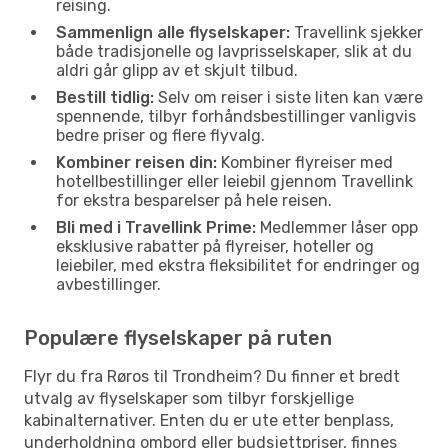
reising.
Sammenlign alle flyselskaper:
Travellink sjekker
både tradisjonelle og lavprisselskaper, slik at du
aldri går glipp av et skjult tilbud.
Bestill tidlig:
Selv om reiser i siste liten kan være
spennende, tilbyr forhåndsbestillinger vanligvis
bedre priser og flere flyvalg.
Kombiner reisen din:
Kombiner flyreiser med
hotellbestillinger eller leiebil gjennom Travellink
for ekstra besparelser på hele reisen.
Bli med i Travellink Prime:
Medlemmer låser opp
eksklusive rabatter på flyreiser, hoteller og
leiebiler, med ekstra fleksibilitet for endringer og
avbestillinger.
Populære flyselskaper på ruten
Flyr du fra Røros til Trondheim? Du finner et bredt
utvalg av flyselskaper som tilbyr forskjellige
kabinalternativer. Enten du er ute etter benplass,
underholdning ombord eller budsjettpriser, finnes