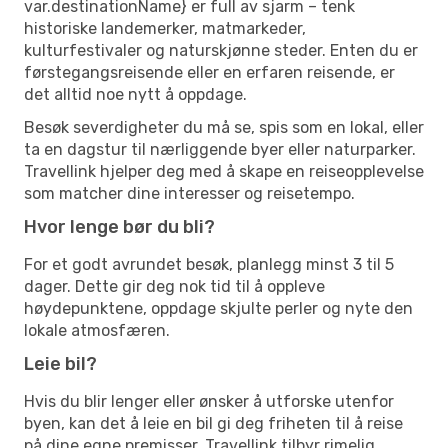
var.destinationName} er full av sjarm – tenk
historiske landemerker, matmarkeder,
kulturfestivaler og naturskjønne steder. Enten du er
førstegangsreisende eller en erfaren reisende, er
det alltid noe nytt å oppdage.
Besøk severdigheter du må se, spis som en lokal, eller
ta en dagstur til nærliggende byer eller naturparker.
Travellink hjelper deg med å skape en reiseopplevelse
som matcher dine interesser og reisetempo.
Hvor lenge bør du bli?
For et godt avrundet besøk, planlegg minst 3 til 5
dager. Dette gir deg nok tid til å oppleve
høydepunktene, oppdage skjulte perler og nyte den
lokale atmosfæren.
Leie bil?
Hvis du blir lenger eller ønsker å utforske utenfor
byen, kan det å leie en bil gi deg friheten til å reise
på dine egne premisser. Travellink tilbyr rimelig