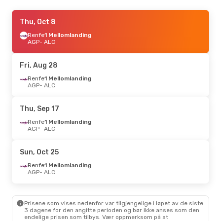
Fri, Sep 18
Thu, Oct 8
- Fri, Sep 25
Renfe
Renfe
1 Mellomlanding
1 Mellomlanding
AGP
AGP
- ALC
- ALC
Vueling
1 Mellomlanding
ALC
- AGP
Fri, Aug 28
Fri, Sep 11
Renfe
1 Mellomlanding
- Thu, Sep 17
AGP
- ALC
Renfe
1 Mellomlanding
AGP
- ALC
Renfe
1 Mellomlanding
Thu, Sep 17
ALC
- AGP
Renfe
1 Mellomlanding
AGP
- ALC
Wed, Aug 26
- Wed, Aug 26
Air Europa
1 Mellomlanding
Sun, Oct 25
AGP
- ALC
Air Europa
1 Mellomlanding
Renfe
1 Mellomlanding
ALC
- AGP
AGP
- ALC
Prisene som vises nedenfor var tilgjengelige i løpet av de siste
3 dagene for den angitte perioden og bør ikke anses som den
endelige prisen som tilbys. Vær oppmerksom på at