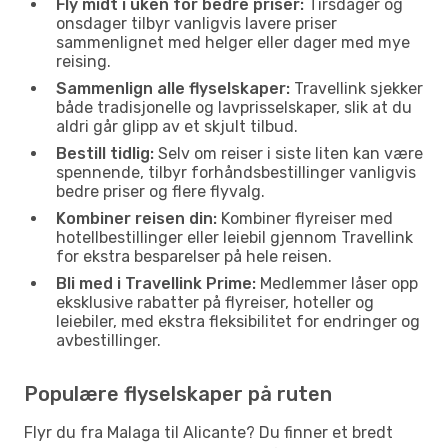
Fly midt i uken for bedre priser:
Tirsdager og
onsdager tilbyr vanligvis lavere priser
sammenlignet med helger eller dager med mye
reising.
Sammenlign alle flyselskaper:
Travellink sjekker
både tradisjonelle og lavprisselskaper, slik at du
aldri går glipp av et skjult tilbud.
Bestill tidlig:
Selv om reiser i siste liten kan være
spennende, tilbyr forhåndsbestillinger vanligvis
bedre priser og flere flyvalg.
Kombiner reisen din:
Kombiner flyreiser med
hotellbestillinger eller leiebil gjennom Travellink
for ekstra besparelser på hele reisen.
Bli med i Travellink Prime:
Medlemmer låser opp
eksklusive rabatter på flyreiser, hoteller og
leiebiler, med ekstra fleksibilitet for endringer og
avbestillinger.
Populære flyselskaper på ruten
Flyr du fra Malaga til Alicante? Du finner et bredt