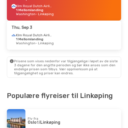
Klm Royal Dutch Airlines
1 Mellomlanding
Washington
- Linkøping
Thu, Sep 3
Klm Royal Dutch Airlines
1 Mellomlanding
Washington
- Linkøping
Prisene som vises nedenfor var tilgjengelige i løpet av de siste
3 dagene for den angitte perioden og bør ikke anses som den
endelige prisen som tilbys. Vær oppmerksom på at
tilgjengelighet og priser kan endres.
Populære flyreiser til Linkøping
Fly fra
Oslo
til
Linkøping