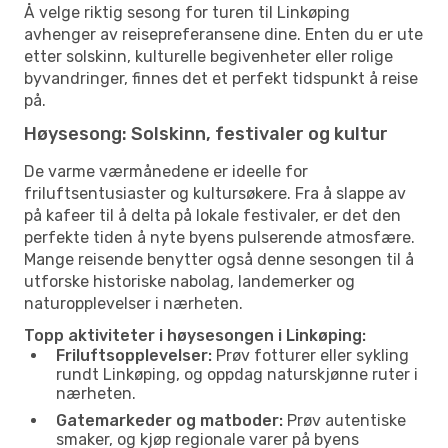
Å velge riktig sesong for turen til Linkøping
avhenger av reisepreferansene dine. Enten du er ute
etter solskinn, kulturelle begivenheter eller rolige
byvandringer, finnes det et perfekt tidspunkt å reise
på.
Høysesong: Solskinn, festivaler og kultur
De varme værmånedene er ideelle for
friluftsentusiaster og kultursøkere. Fra å slappe av
på kafeer til å delta på lokale festivaler, er det den
perfekte tiden å nyte byens pulserende atmosfære.
Mange reisende benytter også denne sesongen til å
utforske historiske nabolag, landemerker og
naturopplevelser i nærheten.
Topp aktiviteter i høysesongen i Linkøping:
Friluftsopplevelser:
Prøv fotturer eller sykling
rundt Linkøping, og oppdag naturskjønne ruter i
nærheten.
Gatemarkeder og matboder:
Prøv autentiske
smaker, og kjøp regionale varer på byens