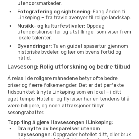
utendørsmarkeder.
Fotografering og sightseeing:
Fang ånden til
Linkøping – fra travle avenyer til rolige landskap.
Musikk- og kulturfestivaler:
Oppdag
utendørskonserter og utstillinger som viser frem
lokale talenter.
Byvandringer:
Ta en guidet spasertur gjennom
historiske bydeler, og lær om byens fortid og
nåtid.
Lavsesong: Rolig utforskning og bedre tilbud
Å reise i de roligere månedene betyr ofte bedre
priser og færre folkemengder. Det er det perfekte
tidspunktet å nyte Linkøping som en lokal – i ditt
eget tempo. Hoteller og flyreiser har en tendens til å
være billigere, og noen attraksjoner tilbyr
sesongrabatter.
Topp ting å gjøre i lavsesongen i Linkøping:
Dra nytte av besparelser utenom
høysesongen:
Oppgrader hotellet ditt, eller bruk