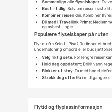
Sammenlign alle flyselskaper:
Travel
Bestill tidlig:
Selv om reiser i siste li
Kombiner reisen din:
Kombiner flyreis
Bli med i Travellink Prime:
Medlemmer l
og avbestillinger.
Populære flyselskaper på ruten
Flyr du fra Køln til Pisa? Du finner et bre
underholdning ombord eller budsjettpriser
Velg riktig sete:
For lengre reiser ka
Hold deg oppdatert:
Drikk vann regel
Blokker ut støy:
Ta med hodetelefoner
Strekk deg ofte:
Gå i midtgangen elle
Flytid og flyplassinformasjon