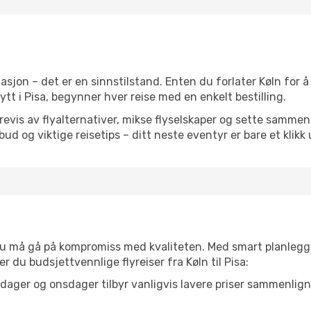
a
jon – det er en sinnstilstand. Enten du forlater Køln for å 
 nytt i Pisa, begynner hver reise med en enkelt bestilling.
is av flyalternativer, mikse flyselskaper og sette sammen e
ilbud og viktige reisetips – ditt neste eventyr er bare et klikk
t du må gå på kompromiss med kvaliteten. Med smart planlegg
er du budsjettvennlige flyreiser fra Køln til Pisa:
dager og onsdager tilbyr vanligvis lavere priser sammenlig