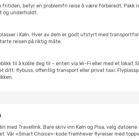
 fritiden, betyr en problemfri reise å være forberedt. Pakk 
t og underholdt.
 flyplasser i Køln. Hver av dem er godt utstyrt med transportf
arte reisen på riktig måte.
eblikk til å koble deg til – enten via Wi-Fi eller med et lokal
ditt: flybuss, offentlig transport eller privat taxi. Flypla
ikken.
n
 din med Travellink. Bare skriv inn Køln og Pisa, velg datoene 
ibilitet. Vår «Smart Choice»-kode fremhever flyreiser med topp