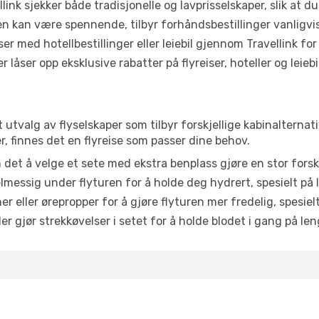
link sjekker både tradisjonelle og lavprisselskaper, slik at du 
ten kan være spennende, tilbyr forhåndsbestillinger vanligvis 
er med hotellbestillinger eller leiebil gjennom Travellink for
åser opp eksklusive rabatter på flyreiser, hoteller og leiebil
dt utvalg av flyselskaper som tilbyr forskjellige kabinalternat
, finnes det en flyreise som passer dine behov.
n det å velge et sete med ekstra benplass gjøre en stor forsk
messig under flyturen for å holde deg hydrert, spesielt på l
 eller ørepropper for å gjøre flyturen mer fredelig, spesielt
r gjør strekkøvelser i setet for å holde blodet i gang på leng