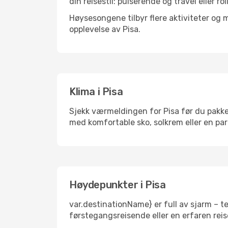
din reisestil: pulserende og travel eller ro
Høysesongene tilbyr flere aktiviteter og
opplevelse av Pisa.
Klima i Pisa
Sjekk værmeldingen for Pisa før du pakker.
med komfortable sko, solkrem eller en par
Høydepunkter i Pisa
var.destinationName} er full av sjarm – t
førstegangsreisende eller en erfaren reis