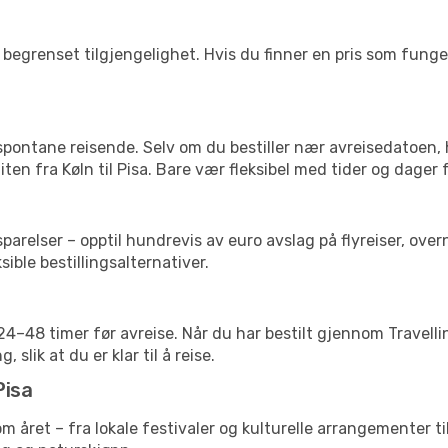
begrenset tilgjengelighet. Hvis du finner en pris som fungerer
 spontane reisende. Selv om du bestiller nær avreisedatoen,
liten fra Køln til Pisa. Bare vær fleksibel med tider og dager 
relser – opptil hundrevis av euro avslag på flyreiser, overn
sible bestillingsalternativer.
g 24–48 timer før avreise. Når du har bestilt gjennom Travel
 slik at du er klar til å reise.
Pisa
nom året – fra lokale festivaler og kulturelle arrangementer t