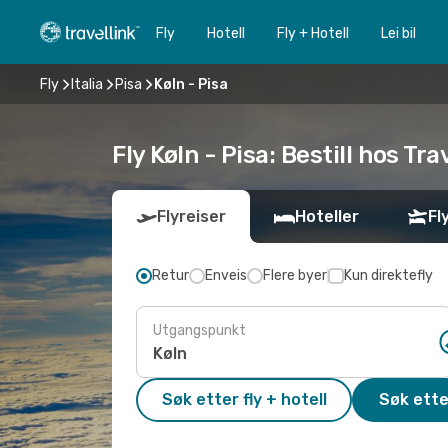
Fly
Hotell
Fly + Hotell
Lei bil
Fly
Italia
Pisa
Køln - Pisa
Fly Køln - Pisa: Bestill hos Tra
Flyreiser
Hoteller
Fl
Retur
Enveis
Flere byer
Kun direktefly
Utgangspunkt
Søk etter fly + hotell
Søk ette