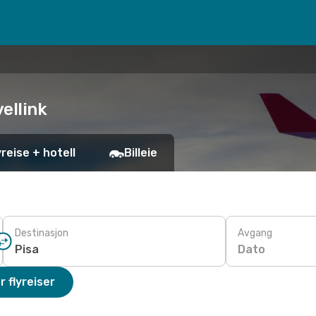
vellink
yreise + hotell
Billeie
Destinasjon
Avgang
Dato
r flyreiser