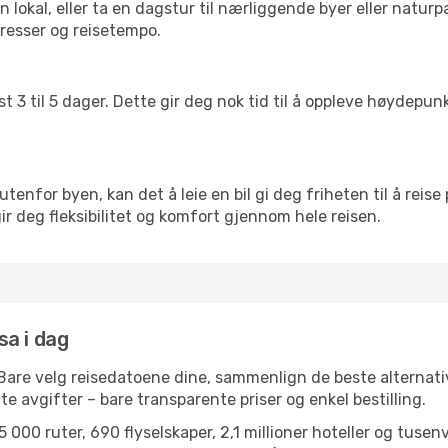
lokal, eller ta en dagstur til nærliggende byer eller naturp
resser og reisetempo.
t 3 til 5 dager. Dette gir deg nok tid til å oppleve høydepu
utenfor byen, kan det å leie en bil gi deg friheten til å reise
 gir deg fleksibilitet og komfort gjennom hele reisen.
sa i dag
 Bare velg reisedatoene dine, sammenlign de beste alternativ
ulte avgifter – bare transparente priser og enkel bestilling.
 000 ruter, 690 flyselskaper, 2,1 millioner hoteller og tusen