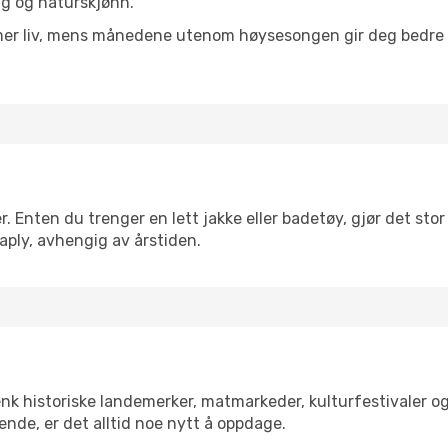
lig og naturskjønn.
 mer liv, mens månedene utenom høysesongen gir deg bedre p
 Enten du trenger en lett jakke eller badetøy, gjør det stor 
aply, avhengig av årstiden.
enk historiske landemerker, matmarkeder, kulturfestivaler o
ende, er det alltid noe nytt å oppdage.