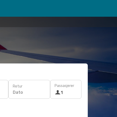
Passasjerer
Retur
Dato
1