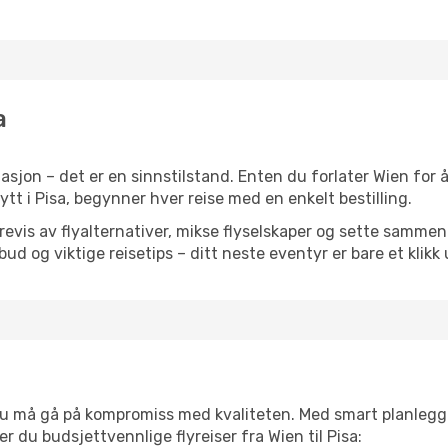
a
sjon – det er en sinnstilstand. Enten du forlater Wien for å 
 nytt i Pisa, begynner hver reise med en enkelt bestilling.
is av flyalternativer, mikse flyselskaper og sette sammen e
ilbud og viktige reisetips – ditt neste eventyr er bare et klikk
t du må gå på kompromiss med kvaliteten. Med smart planlegg
ner du budsjettvennlige flyreiser fra Wien til Pisa: