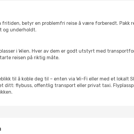
 fritiden, betyr en problemfri reise å være forberedt. Pakk 
t og underholdt.
 flyplasser i Wien. Hver av dem er godt utstyrt med transportf
arte reisen på riktig måte.
eblikk til å koble deg til – enten via Wi-Fi eller med et lokal
ditt: flybuss, offentlig transport eller privat taxi. Flypla
ikken.
n