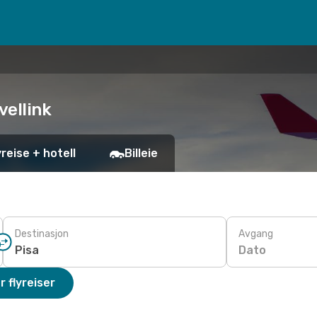
vellink
yreise + hotell
Billeie
Destinasjon
Avgang
Dato
r flyreiser