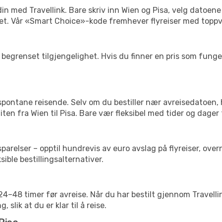
 din med Travellink. Bare skriv inn Wien og Pisa, velg datoene
ibilitet. Vår «Smart Choice»-kode fremhever flyreiser med topp
begrenset tilgjengelighet. Hvis du finner en pris som fungerer
 spontane reisende. Selv om du bestiller nær avreisedatoen,
liten fra Wien til Pisa. Bare vær fleksibel med tider og dager 
relser – opptil hundrevis av euro avslag på flyreiser, overn
sible bestillingsalternativer.
g 24–48 timer før avreise. Når du har bestilt gjennom Travel
 slik at du er klar til å reise.