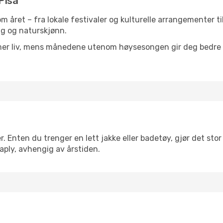
 Pisa
nom året – fra lokale festivaler og kulturelle arrangementer t
lig og naturskjønn.
 mer liv, mens månedene utenom høysesongen gir deg bedre p
 Enten du trenger en lett jakke eller badetøy, gjør det stor 
aply, avhengig av årstiden.