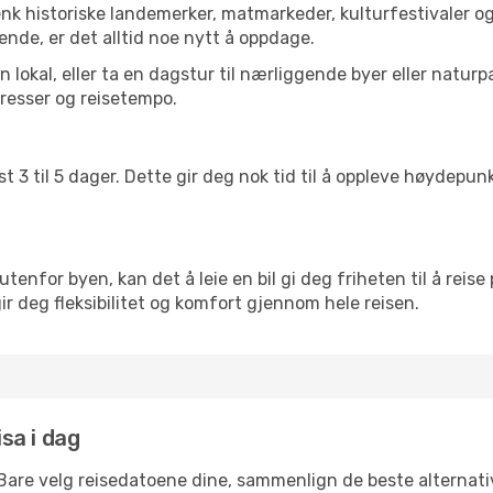
enk historiske landemerker, matmarkeder, kulturfestivaler o
ende, er det alltid noe nytt å oppdage.
lokal, eller ta en dagstur til nærliggende byer eller naturp
resser og reisetempo.
t 3 til 5 dager. Dette gir deg nok tid til å oppleve høydepu
utenfor byen, kan det å leie en bil gi deg friheten til å reise
 gir deg fleksibilitet og komfort gjennom hele reisen.
isa i dag
 Bare velg reisedatoene dine, sammenlign de beste alternativ