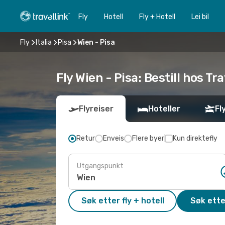
Fly
Hotell
Fly + Hotell
Lei bil
Fly
Italia
Pisa
Wien - Pisa
Fly Wien - Pisa: Bestill hos Tra
Flyreiser
Hoteller
Fl
Retur
Enveis
Flere byer
Kun direktefly
Utgangspunkt
Søk etter fly + hotell
Søk ette