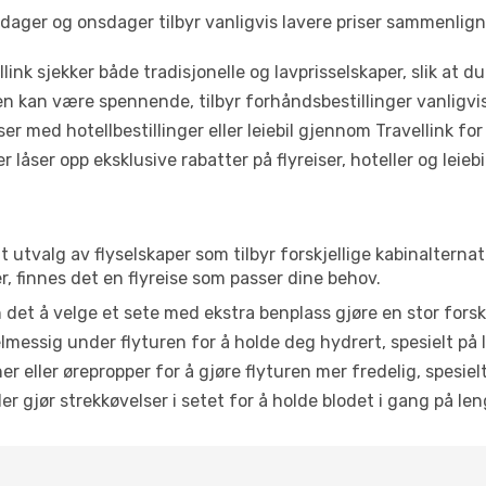
dager og onsdager tilbyr vanligvis lavere priser sammenlig
link sjekker både tradisjonelle og lavprisselskaper, slik at du 
ten kan være spennende, tilbyr forhåndsbestillinger vanligvis 
er med hotellbestillinger eller leiebil gjennom Travellink for
åser opp eksklusive rabatter på flyreiser, hoteller og leiebil
dt utvalg av flyselskaper som tilbyr forskjellige kabinalterna
, finnes det en flyreise som passer dine behov.
n det å velge et sete med ekstra benplass gjøre en stor forsk
messig under flyturen for å holde deg hydrert, spesielt på l
 eller ørepropper for å gjøre flyturen mer fredelig, spesielt
r gjør strekkøvelser i setet for å holde blodet i gang på leng