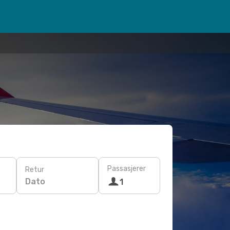
Passasjerer
Retur
Dato
1