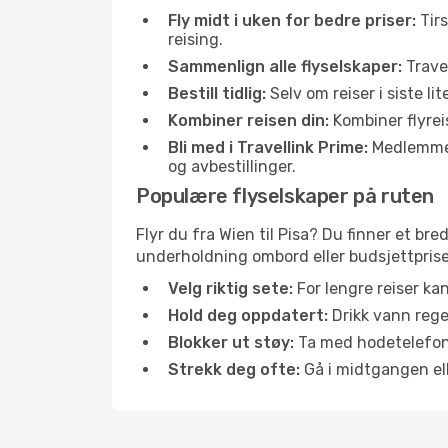
Fly midt i uken for bedre priser:
Tirs
reising.
Sammenlign alle flyselskaper:
Travel
Bestill tidlig:
Selv om reiser i siste li
Kombiner reisen din:
Kombiner flyreis
Bli med i Travellink Prime:
Medlemmer l
og avbestillinger.
Populære flyselskaper på ruten
Flyr du fra Wien til Pisa? Du finner et bre
underholdning ombord eller budsjettpriser
Velg riktig sete:
For lengre reiser ka
Hold deg oppdatert:
Drikk vann regel
Blokker ut støy:
Ta med hodetelefoner
Strekk deg ofte:
Gå i midtgangen elle