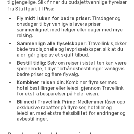
tilgjengelige. Slik finner du budsjettvennlige flyreiser
fra Stuttgart til Pisa:
Fly midt i uken for bedre priser:
Tirsdager og
onsdager tilbyr vanligvis lavere priser
sammenlignet med helger eller dager med mye
reising.
Sammenlign alle flyselskaper:
Travellink sjekker
både tradisjonelle og lavprisselskaper, slik at du
aldri går glipp av et skjult tilbud.
Bestill tidlig:
Selv om reiser i siste liten kan være
spennende, tilbyr forhåndsbestillinger vanligvis
bedre priser og flere flyvalg.
Kombiner reisen din:
Kombiner flyreiser med
hotellbestillinger eller leiebil gjennom Travellink
for ekstra besparelser på hele reisen.
Bli med i Travellink Prime:
Medlemmer låser opp
eksklusive rabatter på flyreiser, hoteller og
leiebiler, med ekstra fleksibilitet for endringer og
avbestillinger.