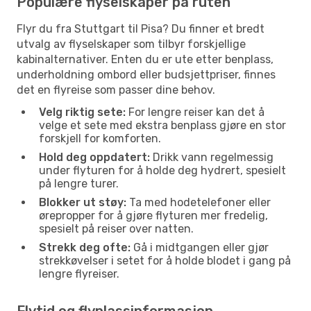
Populære flyselskaper på ruten
Flyr du fra Stuttgart til Pisa? Du finner et bredt
utvalg av flyselskaper som tilbyr forskjellige
kabinalternativer. Enten du er ute etter benplass,
underholdning ombord eller budsjettpriser, finnes
det en flyreise som passer dine behov.
Velg riktig sete:
For lengre reiser kan det å
velge et sete med ekstra benplass gjøre en stor
forskjell for komforten.
Hold deg oppdatert:
Drikk vann regelmessig
under flyturen for å holde deg hydrert, spesielt
på lengre turer.
Blokker ut støy:
Ta med hodetelefoner eller
ørepropper for å gjøre flyturen mer fredelig,
spesielt på reiser over natten.
Strekk deg ofte:
Gå i midtgangen eller gjør
strekkøvelser i setet for å holde blodet i gang på
lengre flyreiser.
Flytid og flyplassinformasjon