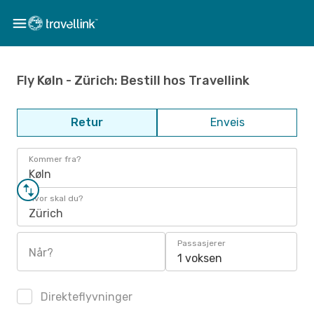
Fly Køln - Zürich: Bestill hos Travellink
Retur
Enveis
Kommer fra?
Køln
Hvor skal du?
Zürich
Passasjerer
Når?
1 voksen
Direkteflyvninger