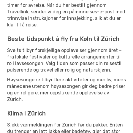
timer før avreise. Når du har bestilt gjennom
Travellink, sender vi deg en påminnelses-e-post med
trinnvise instruksjoner for innsjekking, slik at du er
klar til å reise.
Beste tidspunkt å fly fra Køln til Zürich
Sveits tilbyr forskjellige opplevelser gjennom året –
fra lokale festivaler og kulturelle arrangementer til
ro i lavsesongen. Velg tiden som passer din reisestil:
pulserende og travel eller rolig og naturskjønn.
Høysesongene tilbyr flere aktiviteter og mer liv, mens
månedene utenom høysesongen gir deg bedre priser
og en roligere, mer oppslukende opplevelse av
Zürich.
Klima i Zürich
Sjekk værmeldingen for Zürich før du pakker. Enten
du trenger en lett jakke eller badetøy, gjør det stor