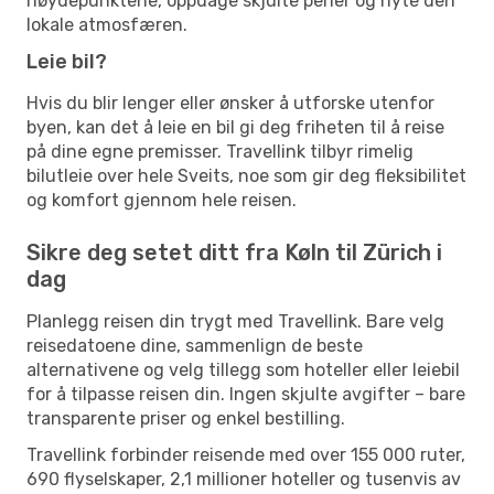
høydepunktene, oppdage skjulte perler og nyte den
lokale atmosfæren.
Leie bil?
Hvis du blir lenger eller ønsker å utforske utenfor
byen, kan det å leie en bil gi deg friheten til å reise
på dine egne premisser. Travellink tilbyr rimelig
bilutleie over hele Sveits, noe som gir deg fleksibilitet
og komfort gjennom hele reisen.
Sikre deg setet ditt fra Køln til Zürich i
dag
Planlegg reisen din trygt med Travellink. Bare velg
reisedatoene dine, sammenlign de beste
alternativene og velg tillegg som hoteller eller leiebil
for å tilpasse reisen din. Ingen skjulte avgifter – bare
transparente priser og enkel bestilling.
Travellink forbinder reisende med over 155 000 ruter,
690 flyselskaper, 2,1 millioner hoteller og tusenvis av