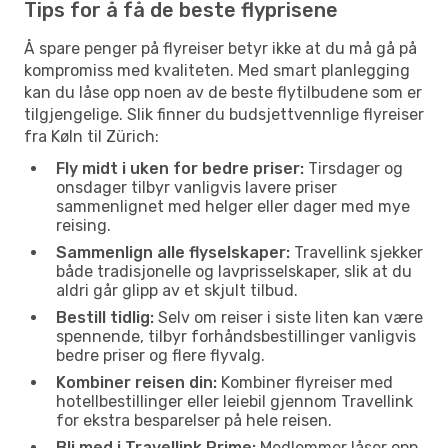
Tips for å få de beste flyprisene
Å spare penger på flyreiser betyr ikke at du må gå på
kompromiss med kvaliteten. Med smart planlegging
kan du låse opp noen av de beste flytilbudene som er
tilgjengelige. Slik finner du budsjettvennlige flyreiser
fra Køln til Zürich:
Fly midt i uken for bedre priser:
Tirsdager og
onsdager tilbyr vanligvis lavere priser
sammenlignet med helger eller dager med mye
reising.
Sammenlign alle flyselskaper:
Travellink sjekker
både tradisjonelle og lavprisselskaper, slik at du
aldri går glipp av et skjult tilbud.
Bestill tidlig:
Selv om reiser i siste liten kan være
spennende, tilbyr forhåndsbestillinger vanligvis
bedre priser og flere flyvalg.
Kombiner reisen din:
Kombiner flyreiser med
hotellbestillinger eller leiebil gjennom Travellink
for ekstra besparelser på hele reisen.
Bli med i Travellink Prime:
Medlemmer låser opp