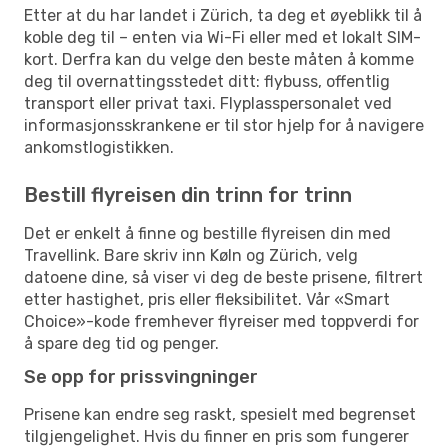
Etter at du har landet i Zürich, ta deg et øyeblikk til å
koble deg til – enten via Wi-Fi eller med et lokalt SIM-
kort. Derfra kan du velge den beste måten å komme
deg til overnattingsstedet ditt: flybuss, offentlig
transport eller privat taxi. Flyplasspersonalet ved
informasjonsskrankene er til stor hjelp for å navigere
ankomstlogistikken.
Bestill flyreisen din trinn for trinn
Det er enkelt å finne og bestille flyreisen din med
Travellink. Bare skriv inn Køln og Zürich, velg
datoene dine, så viser vi deg de beste prisene, filtrert
etter hastighet, pris eller fleksibilitet. Vår «Smart
Choice»-kode fremhever flyreiser med toppverdi for
å spare deg tid og penger.
Se opp for prissvingninger
Prisene kan endre seg raskt, spesielt med begrenset
tilgjengelighet. Hvis du finner en pris som fungerer