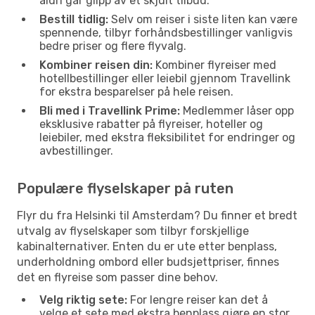
aldri går glipp av et skjult tilbud.
Bestill tidlig:
Selv om reiser i siste liten kan være
spennende, tilbyr forhåndsbestillinger vanligvis
bedre priser og flere flyvalg.
Kombiner reisen din:
Kombiner flyreiser med
hotellbestillinger eller leiebil gjennom Travellink
for ekstra besparelser på hele reisen.
Bli med i Travellink Prime:
Medlemmer låser opp
eksklusive rabatter på flyreiser, hoteller og
leiebiler, med ekstra fleksibilitet for endringer og
avbestillinger.
Populære flyselskaper på ruten
Flyr du fra Helsinki til Amsterdam? Du finner et bredt
utvalg av flyselskaper som tilbyr forskjellige
kabinalternativer. Enten du er ute etter benplass,
underholdning ombord eller budsjettpriser, finnes
det en flyreise som passer dine behov.
Velg riktig sete:
For lengre reiser kan det å
velge et sete med ekstra benplass gjøre en stor