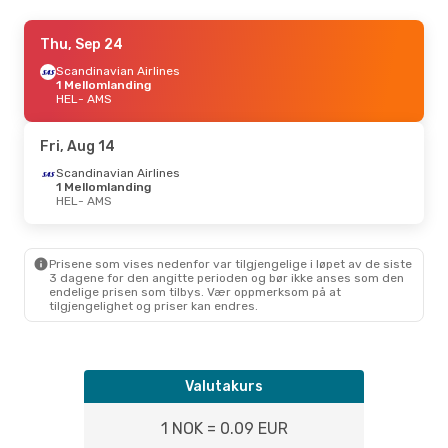
Wed, Sep 2
Thu, Sep 24
- Fri, Sep 4
Scandinavian Airlines
Norwegian Air Sweden
1 Mellomlanding
1 Mellomlanding
HEL
HEL
- AMS
- AMS
Klm Royal Dutch Airlines
Direkte
AMS
- HEL
Fri, Aug 14
Scandinavian Airlines
1 Mellomlanding
HEL
- AMS
Prisene som vises nedenfor var tilgjengelige i løpet av de siste
3 dagene for den angitte perioden og bør ikke anses som den
endelige prisen som tilbys. Vær oppmerksom på at
tilgjengelighet og priser kan endres.
Valutakurs
1 NOK = 0.09 EUR