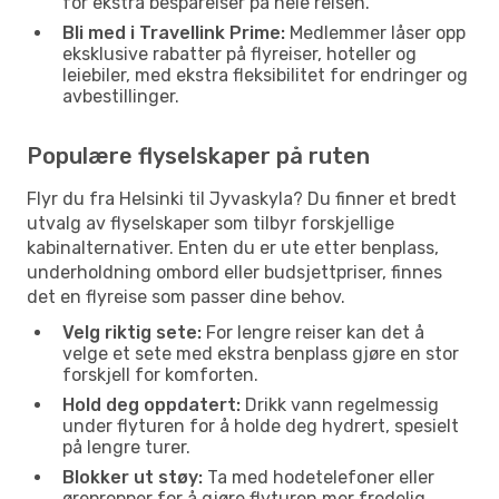
for ekstra besparelser på hele reisen.
Bli med i Travellink Prime:
Medlemmer låser opp
eksklusive rabatter på flyreiser, hoteller og
leiebiler, med ekstra fleksibilitet for endringer og
avbestillinger.
Populære flyselskaper på ruten
Flyr du fra Helsinki til Jyvaskyla? Du finner et bredt
utvalg av flyselskaper som tilbyr forskjellige
kabinalternativer. Enten du er ute etter benplass,
underholdning ombord eller budsjettpriser, finnes
det en flyreise som passer dine behov.
Velg riktig sete:
For lengre reiser kan det å
velge et sete med ekstra benplass gjøre en stor
forskjell for komforten.
Hold deg oppdatert:
Drikk vann regelmessig
under flyturen for å holde deg hydrert, spesielt
på lengre turer.
Blokker ut støy:
Ta med hodetelefoner eller
ørepropper for å gjøre flyturen mer fredelig,