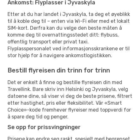
Ankomst: Flyplasser i Jyvaskyla
Etter at du har landet i Jyvaskyla, ta deg et øyeblikk
til å koble deg til – enten via Wi-Fi eller med et lokalt
SIM-kort. Derfra kan du velge den beste måten å
komme deg til overnattingsstedet ditt: flybuss,
offentlig transport eller privat taxi.
Flyplasspersonalet ved informasjonsskrankene er til
stor hjelp for å navigere ankomstlogistikken.
Bestill flyreisen din trinn for trinn
Det er enkelt å finne og bestille flyreisen din med
Travellink. Bare skriv inn Helsinki og Jyvaskyla, velg
datoene dine, så viser vi deg de beste prisene, filtrert
etter hastighet, pris eller fleksibilitet. Vår «Smart
Choice»-kode fremhever flyreiser med toppverdi for
å spare deg tid og penger.
Se opp for prissvingninger
Prisene kan endre seg raskt, spesielt med begrenset