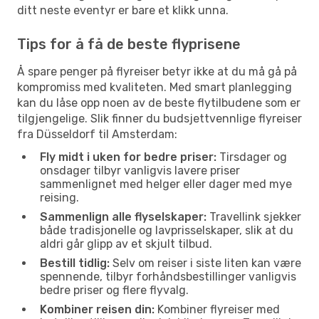
ditt neste eventyr er bare et klikk unna.
Tips for å få de beste flyprisene
Å spare penger på flyreiser betyr ikke at du må gå på
kompromiss med kvaliteten. Med smart planlegging
kan du låse opp noen av de beste flytilbudene som er
tilgjengelige. Slik finner du budsjettvennlige flyreiser
fra Düsseldorf til Amsterdam:
Fly midt i uken for bedre priser:
Tirsdager og
onsdager tilbyr vanligvis lavere priser
sammenlignet med helger eller dager med mye
reising.
Sammenlign alle flyselskaper:
Travellink sjekker
både tradisjonelle og lavprisselskaper, slik at du
aldri går glipp av et skjult tilbud.
Bestill tidlig:
Selv om reiser i siste liten kan være
spennende, tilbyr forhåndsbestillinger vanligvis
bedre priser og flere flyvalg.
Kombiner reisen din:
Kombiner flyreiser med