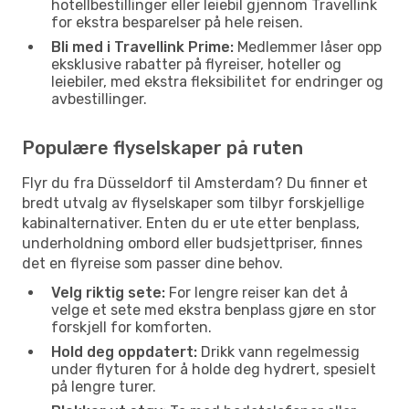
hotellbestillinger eller leiebil gjennom Travellink
for ekstra besparelser på hele reisen.
Bli med i Travellink Prime:
Medlemmer låser opp
eksklusive rabatter på flyreiser, hoteller og
leiebiler, med ekstra fleksibilitet for endringer og
avbestillinger.
Populære flyselskaper på ruten
Flyr du fra Düsseldorf til Amsterdam? Du finner et
bredt utvalg av flyselskaper som tilbyr forskjellige
kabinalternativer. Enten du er ute etter benplass,
underholdning ombord eller budsjettpriser, finnes
det en flyreise som passer dine behov.
Velg riktig sete:
For lengre reiser kan det å
velge et sete med ekstra benplass gjøre en stor
forskjell for komforten.
Hold deg oppdatert:
Drikk vann regelmessig
under flyturen for å holde deg hydrert, spesielt
på lengre turer.