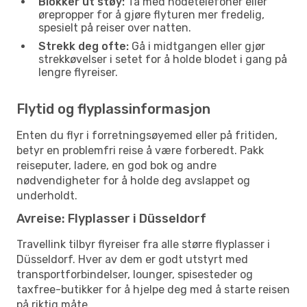
Blokker ut støy:
Ta med hodetelefoner eller
ørepropper for å gjøre flyturen mer fredelig,
spesielt på reiser over natten.
Strekk deg ofte:
Gå i midtgangen eller gjør
strekkøvelser i setet for å holde blodet i gang på
lengre flyreiser.
Flytid og flyplassinformasjon
Enten du flyr i forretningsøyemed eller på fritiden,
betyr en problemfri reise å være forberedt. Pakk
reiseputer, ladere, en god bok og andre
nødvendigheter for å holde deg avslappet og
underholdt.
Avreise: Flyplasser i Düsseldorf
Travellink tilbyr flyreiser fra alle større flyplasser i
Düsseldorf. Hver av dem er godt utstyrt med
transportforbindelser, lounger, spisesteder og
taxfree-butikker for å hjelpe deg med å starte reisen
på riktig måte.