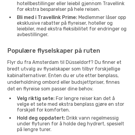
hotellbestillinger eller leiebil gjennom Travellink
for ekstra besparelser på hele reisen.
Bli med i Travellink Prime:
Medlemmer låser opp
eksklusive rabatter på flyreiser, hoteller og
leiebiler, med ekstra fleksibilitet for endringer og
avbestillinger.
Populære flyselskaper på ruten
Flyr du fra Amsterdam til Düsseldorf? Du finner et
bredt utvalg av flyselskaper som tilbyr forskjellige
kabinalternativer. Enten du er ute etter benplass,
underholdning ombord eller budsjettpriser, finnes
det en flyreise som passer dine behov.
Velg riktig sete:
For lengre reiser kan det å
velge et sete med ekstra benplass gjøre en stor
forskjell for komforten.
Hold deg oppdatert:
Drikk vann regelmessig
under flyturen for å holde deg hydrert, spesielt
på lengre turer.