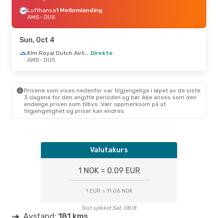
Lufthansa
1 Mellomlanding
AMS
- DUS
Sun, Oct 4
Klm Royal Dutch Airlines
Direkte
AMS
- DUS
Prisene som vises nedenfor var tilgjengelige i løpet av de siste
3 dagene for den angitte perioden og bør ikke anses som den
endelige prisen som tilbys. Vær oppmerksom på at
tilgjengelighet og priser kan endres.
Valutakurs
1 NOK = 0.09 EUR
1 EUR = 11.06 NOK
Sist sjekket Sat, 08/8
Avstand:
181 kms