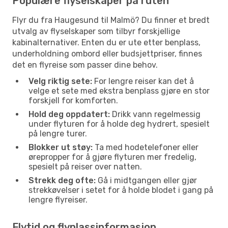
Populære flyselskaper på ruten
Flyr du fra Haugesund til Malmö? Du finner et bredt
utvalg av flyselskaper som tilbyr forskjellige
kabinalternativer. Enten du er ute etter benplass,
underholdning ombord eller budsjettpriser, finnes
det en flyreise som passer dine behov.
Velg riktig sete:
For lengre reiser kan det å
velge et sete med ekstra benplass gjøre en stor
forskjell for komforten.
Hold deg oppdatert:
Drikk vann regelmessig
under flyturen for å holde deg hydrert, spesielt
på lengre turer.
Blokker ut støy:
Ta med hodetelefoner eller
ørepropper for å gjøre flyturen mer fredelig,
spesielt på reiser over natten.
Strekk deg ofte:
Gå i midtgangen eller gjør
strekkøvelser i setet for å holde blodet i gang på
lengre flyreiser.
Flytid og flyplassinformasjon