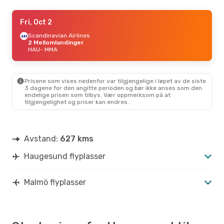
Thu, Sep 10
Fri, Oct 2
- Mon, Sep 14
Scandinavian Airlines
Scandinavian Airlines
2 Mellomlandinger
2 Mellomlandinger
HAU
HAU
- MMA
- MMA
Scandinavian Airlines
2 Mellomlandinger
MMA
- HAU
Prisene som vises nedenfor var tilgjengelige i løpet av de siste
3 dagene for den angitte perioden og bør ikke anses som den
endelige prisen som tilbys. Vær oppmerksom på at
tilgjengelighet og priser kan endres.
Avstand:
627 kms
Haugesund flyplasser
Malmö flyplasser