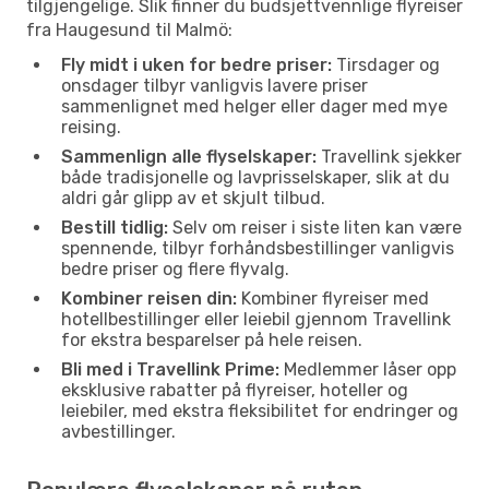
tilgjengelige. Slik finner du budsjettvennlige flyreiser
fra Haugesund til Malmö:
Fly midt i uken for bedre priser:
Tirsdager og
onsdager tilbyr vanligvis lavere priser
sammenlignet med helger eller dager med mye
reising.
Sammenlign alle flyselskaper:
Travellink sjekker
både tradisjonelle og lavprisselskaper, slik at du
aldri går glipp av et skjult tilbud.
Bestill tidlig:
Selv om reiser i siste liten kan være
spennende, tilbyr forhåndsbestillinger vanligvis
bedre priser og flere flyvalg.
Kombiner reisen din:
Kombiner flyreiser med
hotellbestillinger eller leiebil gjennom Travellink
for ekstra besparelser på hele reisen.
Bli med i Travellink Prime:
Medlemmer låser opp
eksklusive rabatter på flyreiser, hoteller og
leiebiler, med ekstra fleksibilitet for endringer og
avbestillinger.