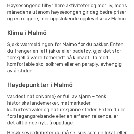
Høysesongene tilbyr flere aktiviteter og mer liv, mens
månedene utenom høysesongen gir deg bedre priser
og en roligere, mer oppslukende opplevelse av Malmö.
Klima i Malmö
Sjekk værmeldingen for Malmö før du pakker. Enten
du trenger en lett jakke eller badetøy, gjør det stor
forskjell å være forberedt på klimaet. Ta med
komfortable sko, solkrem eller en paraply, avhengig
av årstiden.
Høydepunkter i Malmö
var.destinationName} er full av sjarm – tenk
historiske landemerker, matmarkeder,
kulturfestivaler og naturskjønne steder. Enten du er
førstegangsreisende eller en erfaren reisende, er
det alltid noe nytt å oppdage.
Besøk severdigheter du må se, spis som en lokal, eller