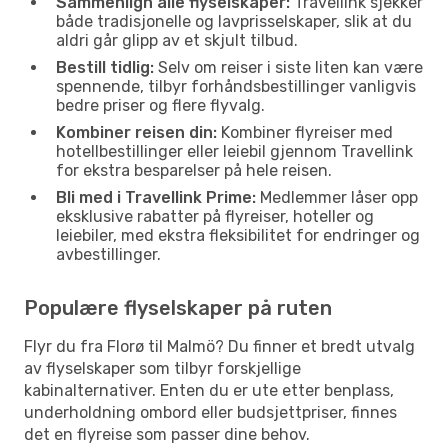
Sammenlign alle flyselskaper:
Travellink sjekker
både tradisjonelle og lavprisselskaper, slik at du
aldri går glipp av et skjult tilbud.
Bestill tidlig:
Selv om reiser i siste liten kan være
spennende, tilbyr forhåndsbestillinger vanligvis
bedre priser og flere flyvalg.
Kombiner reisen din:
Kombiner flyreiser med
hotellbestillinger eller leiebil gjennom Travellink
for ekstra besparelser på hele reisen.
Bli med i Travellink Prime:
Medlemmer låser opp
eksklusive rabatter på flyreiser, hoteller og
leiebiler, med ekstra fleksibilitet for endringer og
avbestillinger.
Populære flyselskaper på ruten
Flyr du fra Florø til Malmö? Du finner et bredt utvalg
av flyselskaper som tilbyr forskjellige
kabinalternativer. Enten du er ute etter benplass,
underholdning ombord eller budsjettpriser, finnes
det en flyreise som passer dine behov.