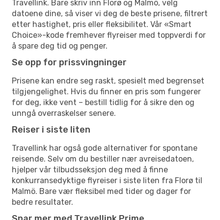
Travellink. Bare skriv inn Florø og Malmö, velg
datoene dine, så viser vi deg de beste prisene, filtrert
etter hastighet, pris eller fleksibilitet. Vår «Smart
Choice»-kode fremhever flyreiser med toppverdi for
å spare deg tid og penger.
Se opp for prissvingninger
Prisene kan endre seg raskt, spesielt med begrenset
tilgjengelighet. Hvis du finner en pris som fungerer
for deg, ikke vent – bestill tidlig for å sikre den og
unngå overraskelser senere.
Reiser i siste liten
Travellink har også gode alternativer for spontane
reisende. Selv om du bestiller nær avreisedatoen,
hjelper vår tilbudsseksjon deg med å finne
konkurransedyktige flyreiser i siste liten fra Florø til
Malmö. Bare vær fleksibel med tider og dager for
bedre resultater.
Spar mer med Travellink Prime