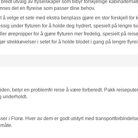
t bredt utvalg av flyselskaper som tilbyr forskjellige kabinalternat
innes det en flyreise som passer dine behov.
 å velge et sete med ekstra benplass gjøre en stor forskjell for 
ig under flyturen for å holde deg hydrert, spesielt på lengre tur
er ørepropper for å gjøre flyturen mer fredelig, spesielt på reise
r strekkøvelser i setet for å holde blodet i gang på lengre flyrei
itiden, betyr en problemfri reise å være forberedt. Pakk reiseput
g underholdt.
plasser i Florø. Hver av dem er godt utstyrt med transportforbindel
 måte.