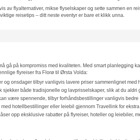
av flyalternativer, mikse flyselskaper og sette sammen en reise
 viktige reisetips – ditt neste eventyr er bare et klikk unna.
u må gå på kompromiss med kvaliteten. Med smart planlegging ka
nnlige flyreiser fra Florø til Ørsta Volda:
r og onsdager tilbyr vanligvis lavere priser sammenlignet med h
 sjekker både tradisjonelle og lavprisselskaper, slik at du aldri gå
 kan være spennende, tilbyr forhåndsbestillinger vanligvis bedre p
med hotellbestillinger eller leiebil gjennom Travellink for ekstr
r opp eksklusive rabatter på flyreiser, hoteller og leiebiler, med