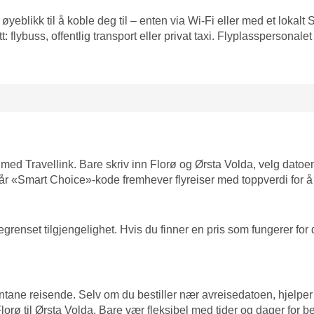
t øyeblikk til å koble deg til – enten via Wi-Fi eller med et lokal
 flybuss, offentlig transport eller privat taxi. Flyplasspersonale
in med Travellink. Bare skriv inn Florø og Ørsta Volda, velg datoe
itet. Vår «Smart Choice»-kode fremhever flyreiser med toppverdi for 
enset tilgjengelighet. Hvis du finner en pris som fungerer for deg
ontane reisende. Selv om du bestiller nær avreisedatoen, hjelpe
 Florø til Ørsta Volda. Bare vær fleksibel med tider og dager for be