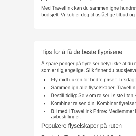
Med Travellink kan du sammenligne hundrevis 
budsjett. Vi kobler deg til uslåelige tilbud og
Tips for å få de beste flyprisene
Å spare penger på flyreiser betyr ikke at d
som er tilgjengelige. Slik finner du budsjettve
Fly midt i uken for bedre priser:
Tirsdage
Sammenlign alle flyselskaper:
Travellink
Bestill tidlig:
Selv om reiser i siste liten
Kombiner reisen din:
Kombiner flyreiser 
Bli med i Travellink Prime:
Medlemmer låse
avbestillinger.
Populære flyselskaper på ruten