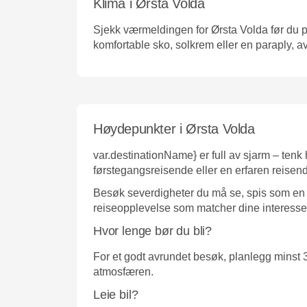
Klima i Ørsta Volda
Sjekk værmeldingen for Ørsta Volda før du pak
komfortable sko, solkrem eller en paraply, a
Høydepunkter i Ørsta Volda
var.destinationName} er full av sjarm – tenk
førstegangsreisende eller en erfaren reisende
Besøk severdigheter du må se, spis som en lo
reiseopplevelse som matcher dine interesse
Hvor lenge bør du bli?
For et godt avrundet besøk, planlegg minst 3
atmosfæren.
Leie bil?