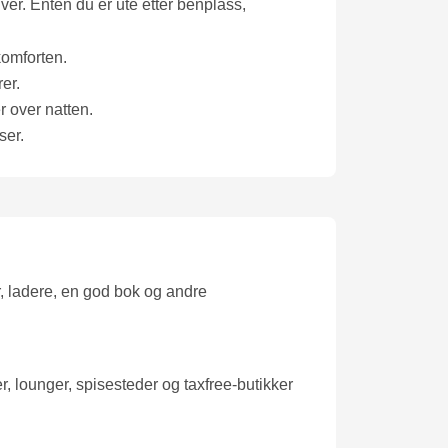
iver. Enten du er ute etter benplass,
komforten.
er.
r over natten.
ser.
er, ladere, en god bok og andre
ser, lounger, spisesteder og taxfree-butikker