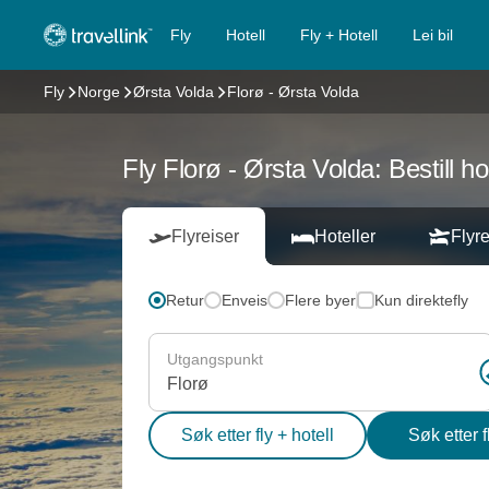
Fly
Hotell
Fly + Hotell
Lei bil
Fly
Norge
Ørsta Volda
Florø - Ørsta Volda
Fly Florø - Ørsta Volda: Bestill ho
Flyreiser
Hoteller
Flyre
Retur
Enveis
Flere byer
Kun direktefly
Utgangspunkt
Søk etter fly + hotell
Søk etter f