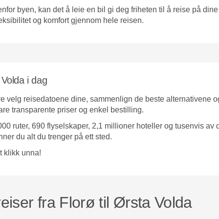
nfor byen, kan det å leie en bil gi deg friheten til å reise på din
eksibilitet og komfort gjennom hele reisen.
a Volda i dag
e velg reisedatoene dine, sammenlign de beste alternativene og ve
bare transparente priser og enkel bestilling.
00 ruter, 690 flyselskaper, 2,1 millioner hoteller og tusenvis av
inner du alt du trenger på ett sted.
t klikk unna!
iser fra Florø til Ørsta Volda