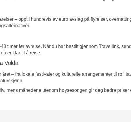
ser – opptil hundrevis av euro avslag på flyreiser, overnatting 
ngsalternativer.
24–48 timer før avreise. Når du har bestilt gjennom Travellink, s
du er klar til å reise.
ta Volda
 året – fra lokale festivaler og kulturelle arrangementer til ro i
 naturskjønn.
er liv, mens månedene utenom høysesongen gir deg bedre priser