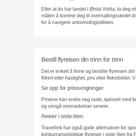
Etter at du har landet i Ørsta Volda, ta deg e
måten å komme deg til overnattingsstedet ditt:
for å navigere ankomstlogistikken.
Bestill flyreisen din trinn for trinn
Det er enkelt å finne og bestille flyreisen d
filtrert etter hastighet, pris eller fleksibil
Se opp for prissvingninger
Prisene kan endre seg raskt, spesielt med begr
og unngå overraskelser senere.
Reiser i siste liten
Travellink har også gode alternativer for sp
konkurransedyktige flyreiser i siste liten fra