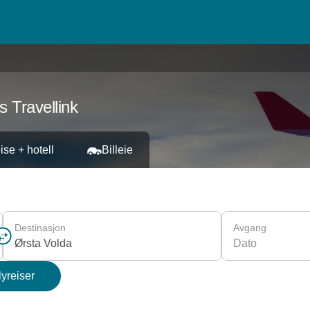
s Travellink
ise + hotell
Billeie
Destinasjon
Avgang
Dato
lyreiser