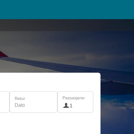
Passasjerer
Retur
Dato
1