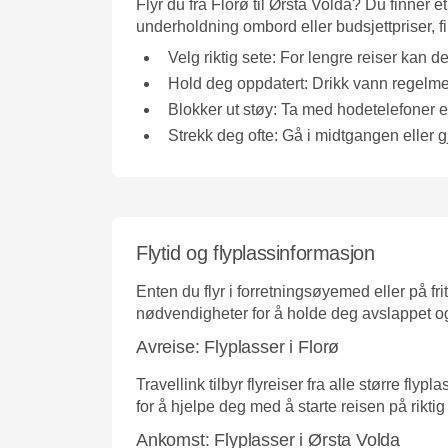
Flyr du fra Florø til Ørsta Volda? Du finner e
underholdning ombord eller budsjettpriser, f
Velg riktig sete:
For lengre reiser kan det
Hold deg oppdatert:
Drikk vann regelmess
Blokker ut støy:
Ta med hodetelefoner ell
Strekk deg ofte:
Gå i midtgangen eller gjø
Flytid og flyplassinformasjon
Enten du flyr i forretningsøyemed eller på fr
nødvendigheter for å holde deg avslappet o
Avreise: Flyplasser i Florø
Travellink tilbyr flyreiser fra alle større fly
for å hjelpe deg med å starte reisen på riktig
Ankomst: Flyplasser i Ørsta Volda