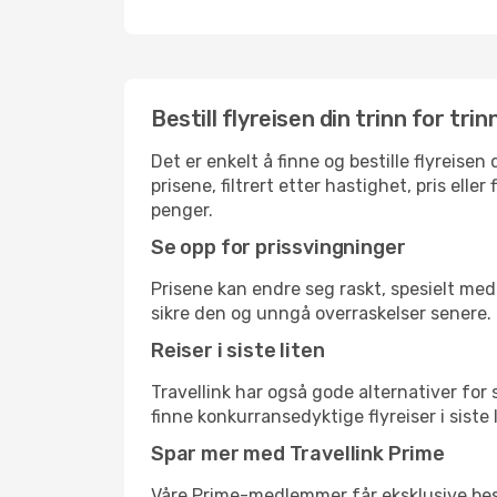
Bestill flyreisen din trinn for trin
Det er enkelt å finne og bestille flyreise
prisene, filtrert etter hastighet, pris ell
penger.
Se opp for prissvingninger
Prisene kan endre seg raskt, spesielt med 
sikre den og unngå overraskelser senere.
Reiser i siste liten
Travellink har også gode alternativer for
finne konkurransedyktige flyreiser i siste
Spar mer med Travellink Prime
Våre Prime-medlemmer får eksklusive bespa