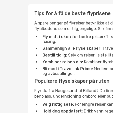
Tips for å få de beste flyprisene
Å spare penger på flyreiser betyr ikke a
flytilbudene som er tilgjengelige. Slik fin
Fly midt i uken for bedre priser:
Tirs
reising.
Sammenlign alle flyselskaper:
Travel
Bestill tidlig:
Selv om reiser i siste li
Kombiner reisen din:
Kombiner flyreis
Bli med i Travellink Prime:
Medlemmer l
og avbestillinger.
Populære flyselskaper på ruten
Flyr du fra Haugesund til Billund? Du finn
benplass, underholdning ombord eller buds
Velg riktig sete:
For lengre reiser ka
Hold deg oppdatert:
Drikk vann regel