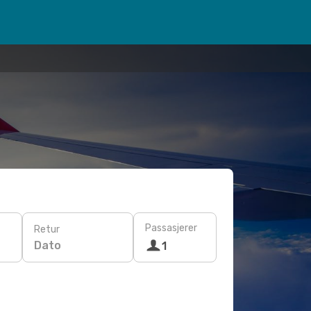
Passasjerer
Retur
Dato
1