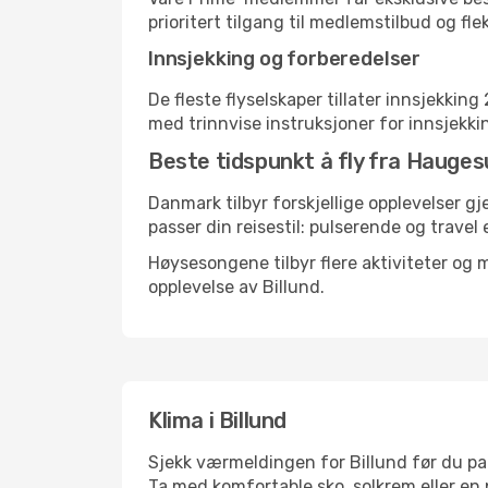
prioritert tilgang til medlemstilbud og flek
Innsjekking og forberedelser
De fleste flyselskaper tillater innsjekkin
med trinnvise instruksjoner for innsjekking,
Beste tidspunkt å fly fra Haugesu
Danmark tilbyr forskjellige opplevelser gj
passer din reisestil: pulserende og travel 
Høysesongene tilbyr flere aktiviteter og
opplevelse av Billund.
Klima i Billund
Sjekk værmeldingen for Billund før du pakk
Ta med komfortable sko, solkrem eller en 