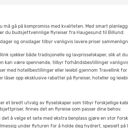
t du må gå på kompromiss med kvaliteten. Med smart planlegg
ner du budsjettvennlige flyreiser fra Haugesund til Billund:
dager og onsdager tilbyr vanligvis lavere priser sammenlig
link sjekker både tradisjonelle og lavprisselskaper, slik at du 
ten kan være spennende, tilbyr forhåndsbestillinger vanligvis 
er med hotellbestillinger eller leiebil gjennom Travellink for
åser opp eksklusive rabatter på flyreiser, hoteller og leiebil
er et bredt utvalg av flyselskaper som tilbyr forskjellige kab
jettpriser, finnes det en flyreise som passer dine behov.
n det å velge et sete med ekstra benplass gjøre en stor forsk
messig under flyturen for å holde deg hydrert, spesielt på l