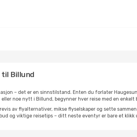
til Billund
asjon – det er en sinnstilstand. Enten du forlater Haugesu
n eller noe nytt i Billund, begynner hver reise med en enkelt b
is av flyalternativer, mikse flyselskaper og sette sammen e
ilbud og viktige reisetips – ditt neste eventyr er bare et klikk