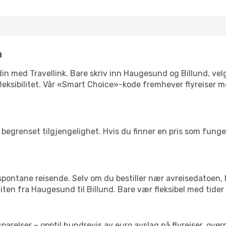
n
n din med Travellink. Bare skriv inn Haugesund og Billund, vel
er fleksibilitet. Vår «Smart Choice»-kode fremhever flyreiser 
begrenset tilgjengelighet. Hvis du finner en pris som fungerer
 spontane reisende. Selv om du bestiller nær avreisedatoen,
 liten fra Haugesund til Billund. Bare vær fleksibel med tider
relser – opptil hundrevis av euro avslag på flyreiser, overn