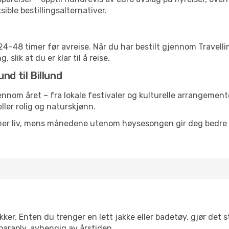
sible bestillingsalternativer.
g 24–48 timer før avreise. Når du har bestilt gjennom Travel
 slik at du er klar til å reise.
nd til Billund
ennom året – fra lokale festivaler og kulturelle arrangemente
eller rolig og naturskjønn.
 mer liv, mens månedene utenom høysesongen gir deg bedre p
er. Enten du trenger en lett jakke eller badetøy, gjør det st
paraply, avhengig av årstiden.