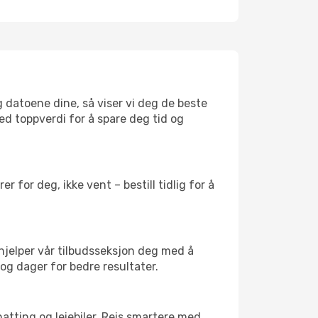
g datoene dine, så viser vi deg de beste
med toppverdi for å spare deg tid og
 for deg, ikke vent – bestill tidlig for å
 hjelper vår tilbudsseksjon deg med å
 og dager for bedre resultater.
atting og leiebiler. Reis smartere med