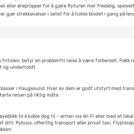
 eller ørepropper for å gjøre flyturen mer fredelig, spesielt
r gjør strekkøvelser i setet for å holde blodet i gang på leng
 fritiden, betyr en problemfri reise å være forberedt. Pakk 
t og underholdt.
e flyplasser i Haugesund. Hver av dem er godt utstyrt med tran
arte reisen på riktig måte.
 øyeblikk til å koble deg til – enten via Wi-Fi eller med et lo
ditt: flybuss, offentlig transport eller privat taxi. Flypla
ikken.