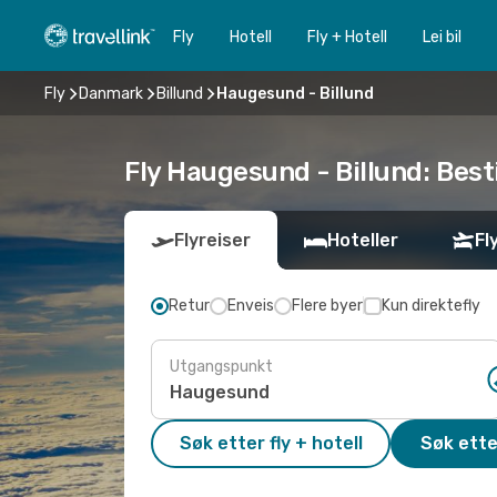
Fly
Hotell
Fly + Hotell
Lei bil
Fly
Danmark
Billund
Haugesund - Billund
Fly Haugesund - Billund: Besti
Flyreiser
Hoteller
Fl
Retur
Enveis
Flere byer
Kun direktefly
Utgangspunkt
Søk etter fly + hotell
Søk ette