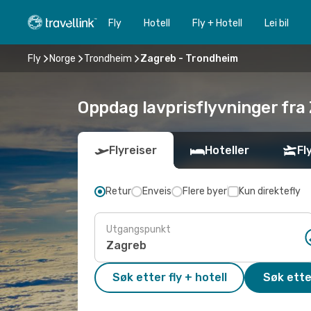
Fly
Hotell
Fly + Hotell
Lei bil
Fly
Norge
Trondheim
Zagreb - Trondheim
Oppdag lavprisflyvninger fra 
Flyreiser
Hoteller
Fl
Retur
Enveis
Flere byer
Kun direktefly
Utgangspunkt
Søk etter fly + hotell
Søk ette