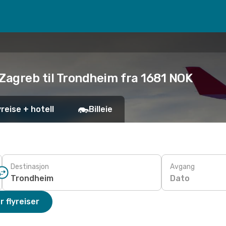
Zagreb til Trondheim fra 1681 NOK
yreise + hotell
Billeie
Destinasjon
Avgang
Dato
r flyreiser