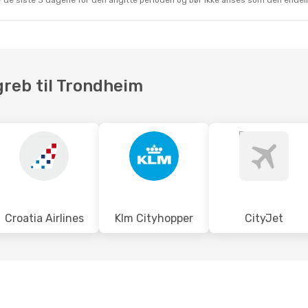
 av de siste 3 dagene for den angitte perioden og bør ikke anses som den ende
greb til Trondheim
Croatia Airlines
Klm Cityhopper
CityJet