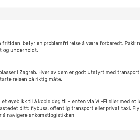
 fritiden, betyr en problemfri reise å være forberedt. Pakk 
t og underholdt.
 flyplasser i Zagreb. Hver av dem er godt utstyrt med transpor
arte reisen på riktig måte.
et øyeblikk til å koble deg til – enten via Wi-Fi eller med et
edet ditt: flybuss, offentlig transport eller privat taxi. F
or å navigere ankomstlogistikken.