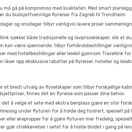
t du må gå på kompromiss med kvaliteten. Med smart planlegg
nner du budsjettvennlige flyreiser fra Zagreb til Trondheim:
dager og onsdager tilbyr vanligvis lavere priser sammenlig
link sjekker både tradisjonelle og lavprisselskaper, slik at du 
ten kan være spennende, tilbyr forhåndsbestillinger vanligvis 
er med hotellbestillinger eller leiebil gjennom Travellink for
åser opp eksklusive rabatter på flyreiser, hoteller og leiebil
r et bredt utvalg av flyselskaper som tilbyr forskjellige kabi
jettpriser, finnes det en flyreise som passer dine behov.
n det å velge et sete med ekstra benplass gjøre en stor forsk
messig under flyturen for å holde deg hydrert, spesielt på l
 eller ørepropper for å gjøre flyturen mer fredelig, spesielt
r gjør strekkøvelser i setet for å holde blodet i gang på leng