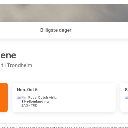
Billigste dager
dene
 til Trondheim
Mon, Oct 5
S
ep 28
- Mon, Sep 28
Klm Royal Dutch Airlines
1 Mellomlanding
Klm Royal Dutch Airlines
ZAG
- TRD
lomlanding
TRD
ansa
1 Mellomlanding
ZAG