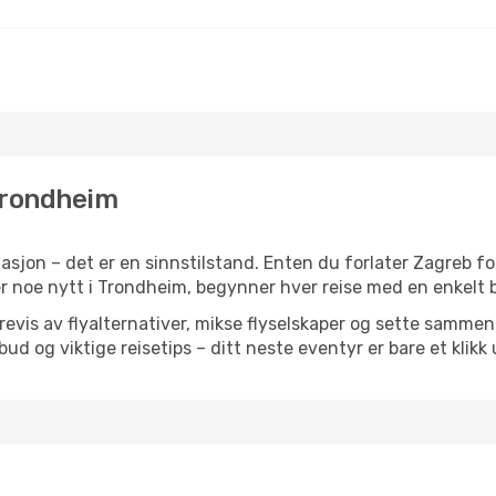
 Trondheim
sjon – det er en sinnstilstand. Enten du forlater Zagreb fo
ler noe nytt i Trondheim, begynner hver reise med en enkelt b
is av flyalternativer, mikse flyselskaper og sette sammen e
ilbud og viktige reisetips – ditt neste eventyr er bare et klikk