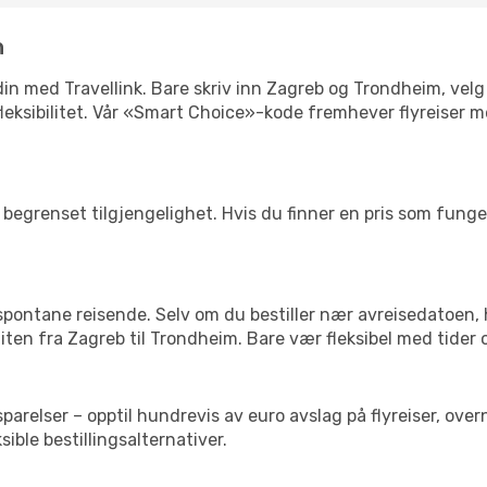
n
n din med Travellink. Bare skriv inn Zagreb og Trondheim, vel
er fleksibilitet. Vår «Smart Choice»-kode fremhever flyreiser 
begrenset tilgjengelighet. Hvis du finner en pris som fungerer
 spontane reisende. Selv om du bestiller nær avreisedatoen,
 liten fra Zagreb til Trondheim. Bare vær fleksibel med tider 
relser – opptil hundrevis av euro avslag på flyreiser, overn
sible bestillingsalternativer.