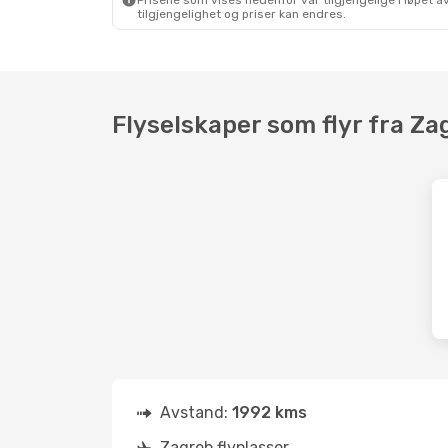
Prisene som vises nedenfor var tilgjengelige i løpet
tilgjengelighet og priser kan endres.
Flyselskaper som flyr fra Za
Avstand:
1992 kms
Zagreb flyplasser