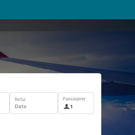
Passasjerer
Retur
Dato
1