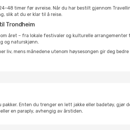
g 24–48 timer før avreise. Når du har bestilt gjennom Travel
 slik at du er klar til å reise.
til Trondheim
nom året – fra lokale festivaler og kulturelle arrangementer 
lig og naturskjønn.
 mer liv, mens månedene utenom høysesongen gir deg bedre p
akker. Enten du trenger en lett jakke eller badetøy, gjør de
eller en paraply, avhengig av årstiden.