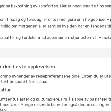
 går på bekostning av komforten. Her er noen smarte tips som 
om tirsdag og torsdag, er ofte rimeligere enn helgepriser – pe
tidlig om morgenen eller sent på kvelden har en tendens til 
rabatter og fordeler med abonnementstjenesten vår – risikof
or den beste opplevelsen
horano avhenger av reisepreferansene dine. Enten du er ute 
rfekt tidspunkt å reise på.
kultur
tsentusiaster og kultursøkere. Fra å slappe av på kafeer til 
atmosfære. Mange reisende benytter også denne sesongen til
ten.