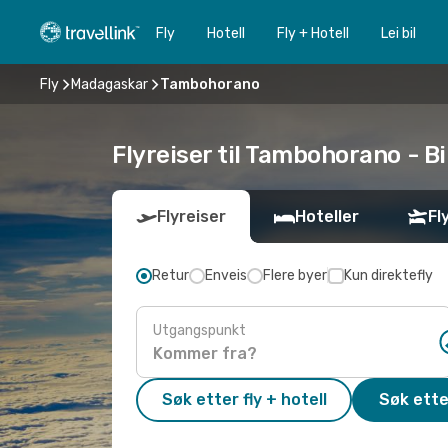
Fly
Hotell
Fly + Hotell
Lei bil
Fly
Madagaskar
Tambohorano
Flyreiser til Tambohorano - Bil
Flyreiser
Hoteller
Fl
Retur
Enveis
Flere byer
Kun direktefly
Utgangspunkt
Søk etter fly + hotell
Søk ette