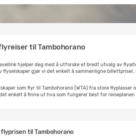
flyreiser til Tambohorano
ellink hjelper deg med å utforske et bredt utvalg av flyalte
 flyselskaper gjør vi det enkelt å sammenligne billettpriser,
selskaper som flyr til Tambohorano (WTA) fra store flyplasser
k det enkelt å finne ut hva som fungerer best for reiseplanen 
e flyprisen til Tambohorano