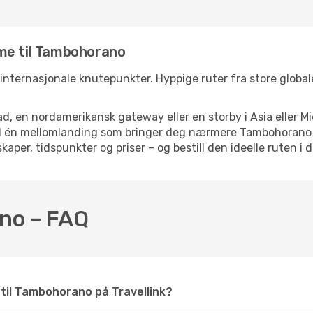
me til Tambohorano
 internasjonale knutepunkter. Hyppige ruter fra store globale
d, en nordamerikansk gateway eller en storby i Asia eller Mi
med én mellomlanding som bringer deg nærmere Tambohorano m
kaper, tidspunkter og priser – og bestill den ideelle ruten i 
ano – FAQ
r til Tambohorano på Travellink?