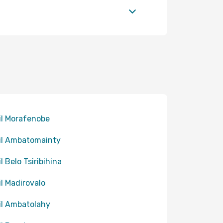
til Morafenobe
til Ambatomainty
il Belo Tsiribihina
til Madirovalo
til Ambatolahy