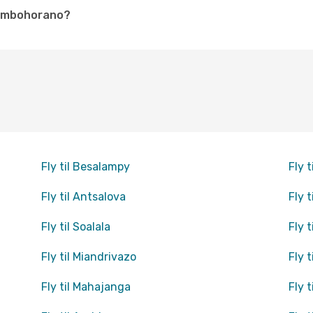
Tambohorano?
Fly til Besalampy
Fly 
Fly til Antsalova
Fly 
Fly til Soalala
Fly t
Fly til Miandrivazo
Fly 
Fly til Mahajanga
Fly 