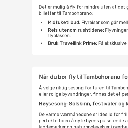
Det er mulig å fly for mindre uten at det
billetter til Tambohorano:
Midtuketilbud:
Flyreiser som går mell
Reis utenom rushtidene:
Flyvninger 
flyplassen.
Bruk Travellink Prime:
Få eksklusive 
Når du bør fly til Tambohorano f
Å velge riktig sesong for turen til Tambo
eller rolige byvandringer, finnes det et pe
Høysesong: Solskinn, festivaler og 
De varme værmånedene er ideelle for friluf
perfekte tiden å nyte byens pulserende 
landemerker og naturopplevelser i nærhe