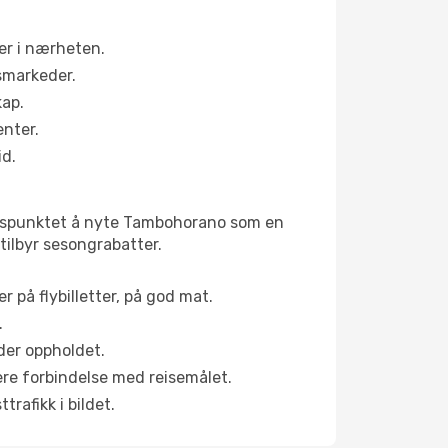
er i nærheten.
smarkeder.
kap.
enter.
id.
tidspunktet å nyte Tambohorano som en
 tilbyr sesongrabatter.
r på flybilletter, på god mat.
.
der oppholdet.
pere forbindelse med reisemålet.
rafikk i bildet.