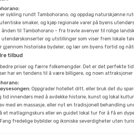
ohorano:
ller sykling rundt Tambohorano, og oppdag naturskjønne rut
utentiske smaker, og kjøp regionale varer på byens utendør
ånden til Tambohorano – fra travle avenyer til rolige lands
tendørskonserter og utstillinger som viser frem lokale tal
 gjennom historiske bydeler, og lær om byens fortid og nåt
re tilbud
e bedre priser og færre folkemengder. Det er det perfekte 
eiser har en tendens til å være billigere, og noen attraksjoner
ohorano:
høysesongen:
Oppgrader hotellet ditt, eller bruk det du spare
g tid innendørs med å avdekke historie, kunst og lokal kultur
av med en massasje, eller nyt en tradisjonell behandling un
 et matlagingskurs eller en guidet lokal tur for å få en dy
Fang fredelige bybilder og ikoniske severdigheter uten turistt