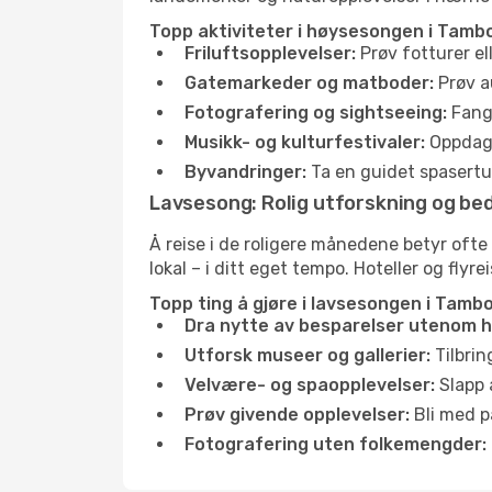
Topp aktiviteter i høysesongen i Tamb
Friluftsopplevelser:
Prøv fotturer e
Gatemarkeder og matboder:
Prøv a
Fotografering og sightseeing:
Fang 
Musikk- og kulturfestivaler:
Oppdag u
Byvandringer:
Ta en guidet spasertur
Lavsesong: Rolig utforskning og bed
Å reise i de roligere månedene betyr oft
lokal – i ditt eget tempo. Hoteller og flyr
Topp ting å gjøre i lavsesongen i Tamb
Dra nytte av besparelser utenom 
Utforsk museer og gallerier:
Tilbrin
Velvære- og spaopplevelser:
Slapp 
Prøv givende opplevelser:
Bli med på
Fotografering uten folkemengder: