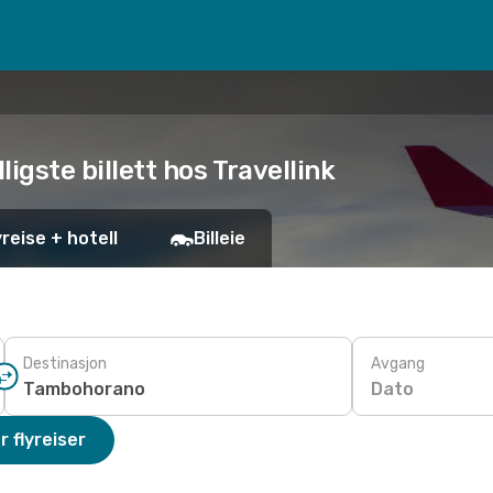
ligste billett hos Travellink
yreise + hotell
Billeie
Destinasjon
Avgang
Dato
r flyreiser