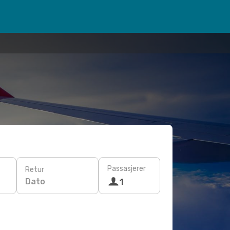
Passasjerer
Retur
Dato
1