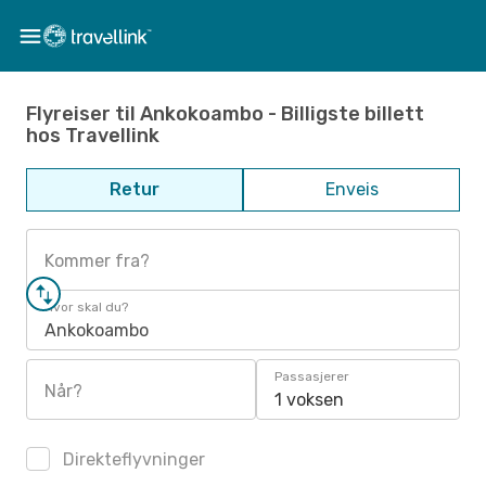
Flyreiser til Ankokoambo - Billigste billett
hos Travellink
Retur
Enveis
Kommer fra?
Hvor skal du?
Ankokoambo
Passasjerer
Når?
1 voksen
Direkteflyvninger