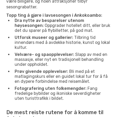
være billigere, og noen attraksjoner tilbyr
sesongrabatter.
Topp ting å gjøre i lavsesongen i Ankokoambo:
Dra nytte av besparelser utenom
høysesongen:
Oppgrader hotellet ditt, eller bruk
det du sparer på flybilletter, på god mat.
Utforsk museer og gallerier:
Tilbring tid
innendørs med å avdekke historie, kunst og lokal
kultur.
Velvære- og spaopplevelser:
Slapp av med en
massasje, eller nyt en tradisjonell behandling
under oppholdet.
Prøv givende opplevelser:
Bli med på et
matlagingskurs eller en guidet lokal tur for å få
en dypere forbindelse med reisemålet.
Fotografering uten folkemengder:
Fang
fredelige bybilder og ikoniske severdigheter
uten turisttrafikk i bildet.
De mest reiste rutene for å komme til