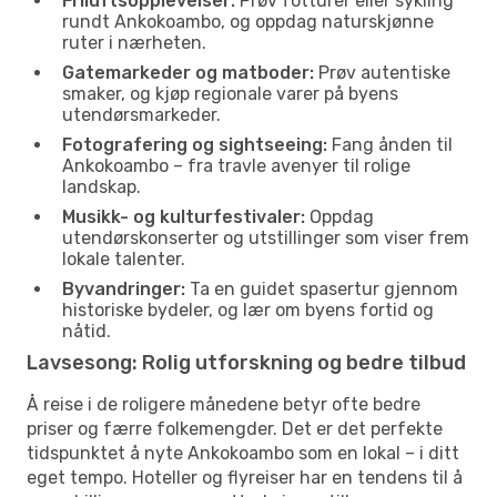
Friluftsopplevelser:
Prøv fotturer eller sykling
rundt Ankokoambo, og oppdag naturskjønne
ruter i nærheten.
Gatemarkeder og matboder:
Prøv autentiske
smaker, og kjøp regionale varer på byens
utendørsmarkeder.
Fotografering og sightseeing:
Fang ånden til
Ankokoambo – fra travle avenyer til rolige
landskap.
Musikk- og kulturfestivaler:
Oppdag
utendørskonserter og utstillinger som viser frem
lokale talenter.
Byvandringer:
Ta en guidet spasertur gjennom
historiske bydeler, og lær om byens fortid og
nåtid.
Lavsesong: Rolig utforskning og bedre tilbud
Å reise i de roligere månedene betyr ofte bedre
priser og færre folkemengder. Det er det perfekte
tidspunktet å nyte Ankokoambo som en lokal – i ditt
eget tempo. Hoteller og flyreiser har en tendens til å