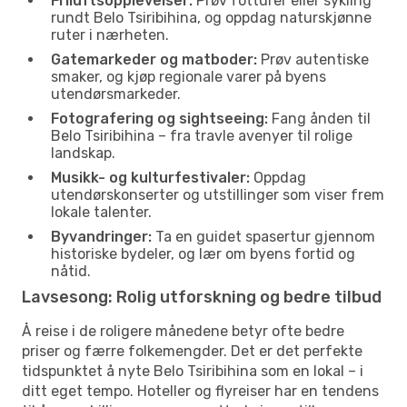
Friluftsopplevelser:
Prøv fotturer eller sykling
rundt Belo Tsiribihina, og oppdag naturskjønne
ruter i nærheten.
Gatemarkeder og matboder:
Prøv autentiske
smaker, og kjøp regionale varer på byens
utendørsmarkeder.
Fotografering og sightseeing:
Fang ånden til
Belo Tsiribihina – fra travle avenyer til rolige
landskap.
Musikk- og kulturfestivaler:
Oppdag
utendørskonserter og utstillinger som viser frem
lokale talenter.
Byvandringer:
Ta en guidet spasertur gjennom
historiske bydeler, og lær om byens fortid og
nåtid.
Lavsesong: Rolig utforskning og bedre tilbud
Å reise i de roligere månedene betyr ofte bedre
priser og færre folkemengder. Det er det perfekte
tidspunktet å nyte Belo Tsiribihina som en lokal – i
ditt eget tempo. Hoteller og flyreiser har en tendens