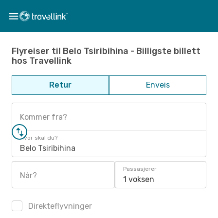
Flyreiser til Belo Tsiribihina - Billigste billett
hos Travellink
Retur
Enveis
Kommer fra?
Hvor skal du?
Belo Tsiribihina
Passasjerer
Når?
1 voksen
Direkteflyvninger