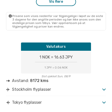
Vis flere
1 Mellomlanding
STO
- TYO
Klm Royal Dutch Airlines
1 Mellomlanding
Prisene som vises nedenfor var tilgjengelige i løpet av de siste
TYO
- STO
3 dagene for den angitte perioden og bør ikke anses som den
endelige prisen som tilbys. Vær oppmerksom på at
tilgjengelighet og priser kan endres.
Valutakurs
1 NOK = 16.63 JPY
1 JPY = 0.06 NOK
Sist sjekket Sun, 08/9
Avstand:
8172 kms
Stockholm flyplasser
Tokyo flyplasser