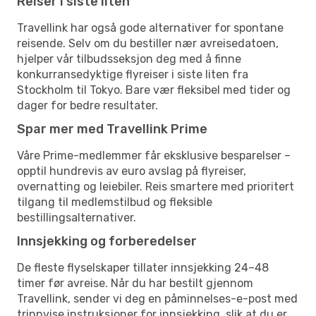
Reiser i siste liten
Travellink har også gode alternativer for spontane
reisende. Selv om du bestiller nær avreisedatoen,
hjelper vår tilbudsseksjon deg med å finne
konkurransedyktige flyreiser i siste liten fra
Stockholm til Tokyo. Bare vær fleksibel med tider og
dager for bedre resultater.
Spar mer med Travellink Prime
Våre Prime-medlemmer får eksklusive besparelser –
opptil hundrevis av euro avslag på flyreiser,
overnatting og leiebiler. Reis smartere med prioritert
tilgang til medlemstilbud og fleksible
bestillingsalternativer.
Innsjekking og forberedelser
De fleste flyselskaper tillater innsjekking 24–48
timer før avreise. Når du har bestilt gjennom
Travellink, sender vi deg en påminnelses-e-post med
trinnvise instruksjoner for innsjekking, slik at du er