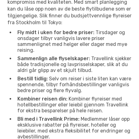
kompromiss med kvaliteten. Med smart planlegging
kan du låse opp noen av de beste flytilbudene som er
tilgjengelige. Slik finner du budsjettvennlige flyreiser
fra Stockholm til Tokyo:
Fly midt i uken for bedre priser:
Tirsdager og
onsdager tilbyr vanligvis lavere priser
sammenlignet med helger eller dager med mye
reising.
Sammenlign alle flyselskaper:
Travellink sjekker
både tradisjonelle og lavprisselskaper, slik at du
aldri går glipp av et skjult tilbud.
Bestill tidlig:
Selv om reiser i siste liten kan være
spennende, tilbyr forhåndsbestillinger vanligvis
bedre priser og flere flyvalg.
Kombiner reisen din:
Kombiner flyreiser med
hotellbestillinger eller leiebil gjennom Travellink
for ekstra besparelser på hele reisen.
Bli med i Travellink Prime:
Medlemmer låser opp
eksklusive rabatter på flyreiser, hoteller og
leiebiler, med ekstra fleksibilitet for endringer og
avbestillinger.