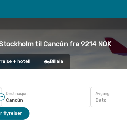
 Stockholm til Cancún fra 9214 NOK
yreise + hotell
Billeie
Destinasjon
Avgang
Dato
r flyreiser