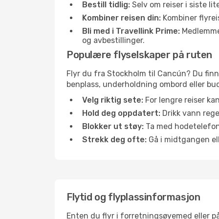
Bestill tidlig:
Selv om reiser i siste li
Kombiner reisen din:
Kombiner flyreis
Bli med i Travellink Prime:
Medlemmer l
og avbestillinger.
Populære flyselskaper på ruten
Flyr du fra Stockholm til Cancún? Du finne
benplass, underholdning ombord eller buds
Velg riktig sete:
For lengre reiser ka
Hold deg oppdatert:
Drikk vann regel
Blokker ut støy:
Ta med hodetelefoner
Strekk deg ofte:
Gå i midtgangen elle
Flytid og flyplassinformasjon
Enten du flyr i forretningsøyemed eller på