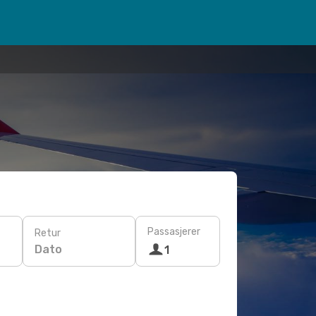
Passasjerer
Retur
Dato
1