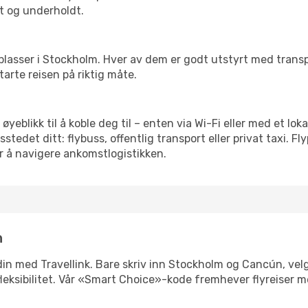
t og underholdt.
 flyplasser i Stockholm. Hver av dem er godt utstyrt med tran
arte reisen på riktig måte.
øyeblikk til å koble deg til – enten via Wi-Fi eller med et lo
edet ditt: flybuss, offentlig transport eller privat taxi. F
or å navigere ankomstlogistikken.
n
n din med Travellink. Bare skriv inn Stockholm og Cancún, vel
er fleksibilitet. Vår «Smart Choice»-kode fremhever flyreiser 