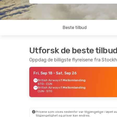
Beste tilbud
Utforsk de beste tilbu
Oppdag de billigste flyreisene fra Stock
Fri, Sep 18
- Sat, Sep 26
British Airways
1 Mellomlanding
STO
- CUN
British Airways
1 Mellomlanding
CUN
- STO
Prisene som vises nedenfor var tilgjengelige i løpet
tilgjengelighet og priser kan endres.