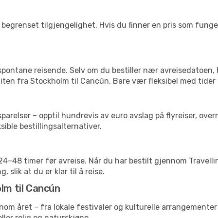
begrenset tilgjengelighet. Hvis du finner en pris som fungerer
 spontane reisende. Selv om du bestiller nær avreisedatoen,
 liten fra Stockholm til Cancún. Bare vær fleksibel med tider
relser – opptil hundrevis av euro avslag på flyreiser, overn
sible bestillingsalternativer.
g 24–48 timer før avreise. Når du har bestilt gjennom Travel
 slik at du er klar til å reise.
olm til Cancún
nnom året – fra lokale festivaler og kulturelle arrangementer 
eller rolig og naturskjønn.