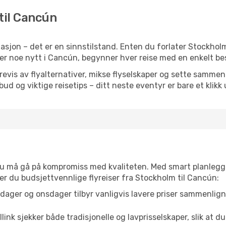
til Cancún
sjon – det er en sinnstilstand. Enten du forlater Stockholm
ller noe nytt i Cancún, begynner hver reise med en enkelt bes
is av flyalternativer, mikse flyselskaper og sette sammen e
ilbud og viktige reisetips – ditt neste eventyr er bare et klikk
t du må gå på kompromiss med kvaliteten. Med smart planlegg
nner du budsjettvennlige flyreiser fra Stockholm til Cancún:
dager og onsdager tilbyr vanligvis lavere priser sammenlig
link sjekker både tradisjonelle og lavprisselskaper, slik at du 