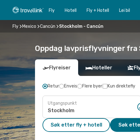
Fly
Hotell
Fly + Hotell
Lei bil
Fly
Mexico
Cancún
Stockholm - Cancún
Oppdag lavprisflyvninger fra
Flyreiser
Hoteller
Fl
Retur
Enveis
Flere byer
Kun direktefly
Utgangspunkt
Søk etter fly + hotell
Søk ette