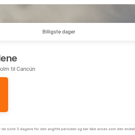
Billigste dager
dene
holm til Cancún
 av de siste 3 dagene for den angitte perioden og bør ikke anses som den ende