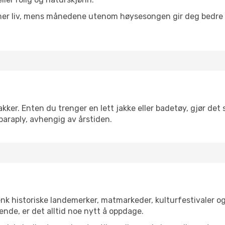
 mer liv, mens månedene utenom høysesongen gir deg bedre p
er. Enten du trenger en lett jakke eller badetøy, gjør det s
paraply, avhengig av årstiden.
enk historiske landemerker, matmarkeder, kulturfestivaler o
ende, er det alltid noe nytt å oppdage.