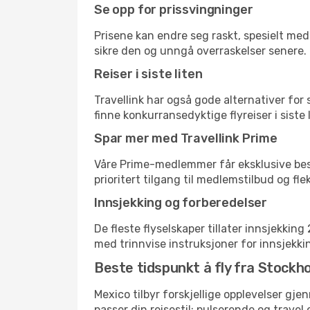
Se opp for prissvingninger
Prisene kan endre seg raskt, spesielt med 
sikre den og unngå overraskelser senere.
Reiser i siste liten
Travellink har også gode alternativer for
finne konkurransedyktige flyreiser i siste
Spar mer med Travellink Prime
Våre Prime-medlemmer får eksklusive bespa
prioritert tilgang til medlemstilbud og flek
Innsjekking og forberedelser
De fleste flyselskaper tillater innsjekkin
med trinnvise instruksjoner for innsjekking,
Beste tidspunkt å fly fra Stockh
Mexico tilbyr forskjellige opplevelser gje
passer din reisestil: pulserende og travel 