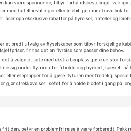
ten kan være spennende, tilbyr forhåndsbestillinger vanligvis 
er med hotellbestillinger eller leiebil gjennom Travellink for
åser opp eksklusive rabatter på flyreiser, hoteller og leiebil
r et bredt utvalg av flyselskaper som tilbyr forskjellige kab
jettpriser, finnes det en flyreise som passer dine behov.
n det å velge et sete med ekstra benplass gjøre en stor forsk
messig under flyturen for å holde deg hydrert, spesielt på l
 eller ørepropper for å gjøre flyturen mer fredelig, spesielt
r gjør strekkøvelser i setet for å holde blodet i gang på leng
 fritiden, betyr en problemfri reise å være forberedt. Pakk 