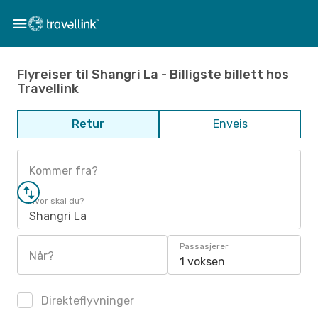
Flyreiser til Shangri La - Billigste billett hos
Travellink
Retur
Enveis
Kommer fra?
Hvor skal du?
Shangri La
Passasjerer
Når?
1 voksen
Direkteflyvninger