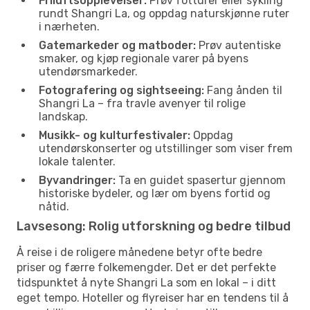
Friluftsopplevelser:
Prøv fotturer eller sykling
rundt Shangri La, og oppdag naturskjønne ruter
i nærheten.
Gatemarkeder og matboder:
Prøv autentiske
smaker, og kjøp regionale varer på byens
utendørsmarkeder.
Fotografering og sightseeing:
Fang ånden til
Shangri La – fra travle avenyer til rolige
landskap.
Musikk- og kulturfestivaler:
Oppdag
utendørskonserter og utstillinger som viser frem
lokale talenter.
Byvandringer:
Ta en guidet spasertur gjennom
historiske bydeler, og lær om byens fortid og
nåtid.
Lavsesong: Rolig utforskning og bedre tilbud
Å reise i de roligere månedene betyr ofte bedre
priser og færre folkemengder. Det er det perfekte
tidspunktet å nyte Shangri La som en lokal – i ditt
eget tempo. Hoteller og flyreiser har en tendens til å