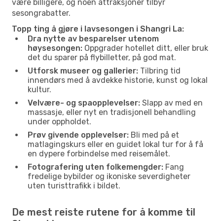
være billigere, og noen attraksjoner tilbyr
sesongrabatter.
Topp ting å gjøre i lavsesongen i Shangri La:
Dra nytte av besparelser utenom
høysesongen:
Oppgrader hotellet ditt, eller bruk
det du sparer på flybilletter, på god mat.
Utforsk museer og gallerier:
Tilbring tid
innendørs med å avdekke historie, kunst og lokal
kultur.
Velvære- og spaopplevelser:
Slapp av med en
massasje, eller nyt en tradisjonell behandling
under oppholdet.
Prøv givende opplevelser:
Bli med på et
matlagingskurs eller en guidet lokal tur for å få
en dypere forbindelse med reisemålet.
Fotografering uten folkemengder:
Fang
fredelige bybilder og ikoniske severdigheter
uten turisttrafikk i bildet.
De mest reiste rutene for å komme til