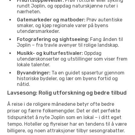
Friluftsopplevelser:
Prøv fotturer eller sykling
rundt Joplin, og oppdag naturskjønne ruter i
nærheten.
Gatemarkeder og matboder:
Prøv autentiske
smaker, og kjøp regionale varer på byens
utendørsmarkeder.
Fotografering og sightseeing:
Fang ånden til
Joplin – fra travle avenyer til rolige landskap.
Musikk- og kulturfestivaler:
Oppdag
utendørskonserter og utstillinger som viser frem
lokale talenter.
Byvandringer:
Ta en guidet spasertur gjennom
historiske bydeler, og lær om byens fortid og
nåtid.
Lavsesong: Rolig utforskning og bedre tilbud
Å reise i de roligere månedene betyr ofte bedre
priser og færre folkemengder. Det er det perfekte
tidspunktet å nyte Joplin som en lokal – i ditt eget
tempo. Hoteller og flyreiser har en tendens til å være
billigere, og noen attraksjoner tilbyr sesongrabatter.