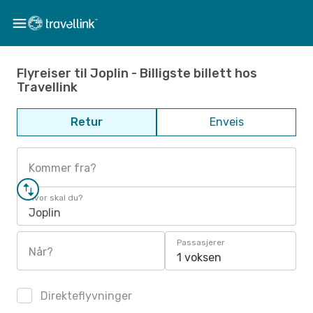
Flyreiser til Joplin - Billigste billett hos
Travellink
Retur
Enveis
Kommer fra?
Hvor skal du?
Joplin
Passasjerer
Når?
1 voksen
Direkteflyvninger