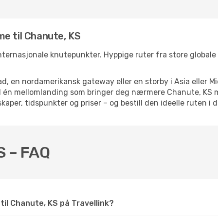
e til Chanute, KS
internasjonale knutepunkter. Hyppige ruter fra store globale 
d, en nordamerikansk gateway eller en storby i Asia eller Mi
ed én mellomlanding som bringer deg nærmere Chanute, KS m
kaper, tidspunkter og priser – og bestill den ideelle ruten i 
KS – FAQ
 til Chanute, KS på Travellink?