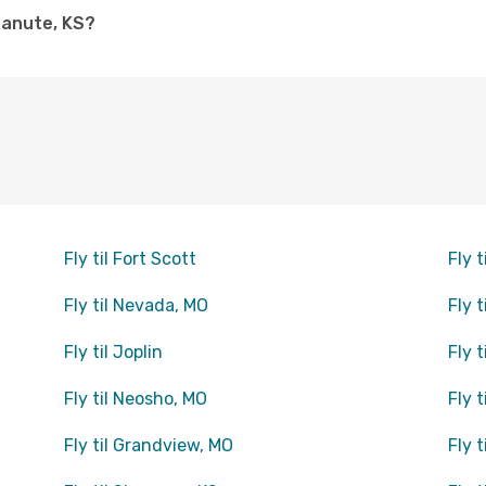
hanute, KS?
Fly til Fort Scott
Fly t
Fly til Nevada, MO
Fly 
Fly til Joplin
Fly t
Fly til Neosho, MO
Fly 
Fly til Grandview, MO
Fly t