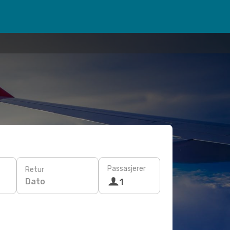
Passasjerer
Retur
Dato
1