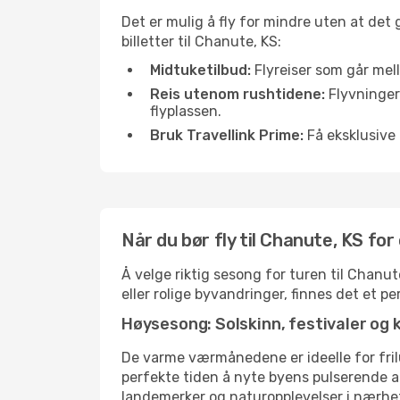
Det er mulig å fly for mindre uten at det
billetter til Chanute, KS:
Midtuketilbud:
Flyreiser som går mell
Reis utenom rushtidene:
Flyvninger 
flyplassen.
Bruk Travellink Prime:
Få eksklusive 
Når du bør fly til Chanute, KS fo
Å velge riktig sesong for turen til Chanu
eller rolige byvandringer, finnes det et pe
Høysesong: Solskinn, festivaler og 
De varme værmånedene er ideelle for friluf
perfekte tiden å nyte byens pulserende 
landemerker og naturopplevelser i nærhe