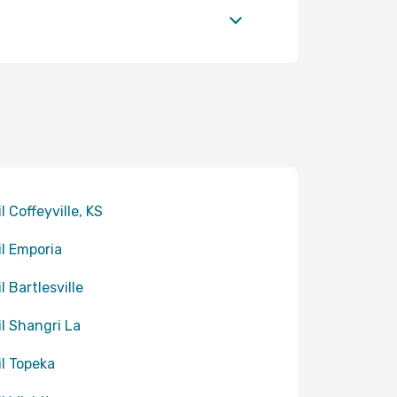
il Coffeyville, KS
til Emporia
il Bartlesville
til Shangri La
il Topeka