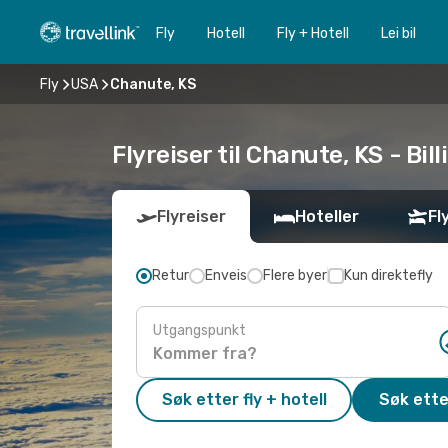
Fly
Hotell
Fly + Hotell
Lei bil
Fly
USA
Chanute, KS
Flyreiser til Chanute, KS - Bill
Flyreiser
Hoteller
Fl
Retur
Enveis
Flere byer
Kun direktefly
Utgangspunkt
Søk etter fly + hotell
Søk ette