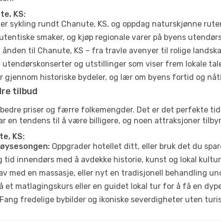
te, KS:
ler sykling rundt Chanute, KS, og oppdag naturskjønne rute
utentiske smaker, og kjøp regionale varer på byens utendør
ånden til Chanute, KS – fra travle avenyer til rolige landska
tendørskonserter og utstillinger som viser frem lokale tal
 gjennom historiske bydeler, og lær om byens fortid og nåt
re tilbud
 bedre priser og færre folkemengder. Det er det perfekte t
har en tendens til å være billigere, og noen attraksjoner tilb
te, KS:
høysesongen:
Oppgrader hotellet ditt, eller bruk det du spare
g tid innendørs med å avdekke historie, kunst og lokal kultur
av med en massasje, eller nyt en tradisjonell behandling un
 et matlagingskurs eller en guidet lokal tur for å få en dy
Fang fredelige bybilder og ikoniske severdigheter uten turistt