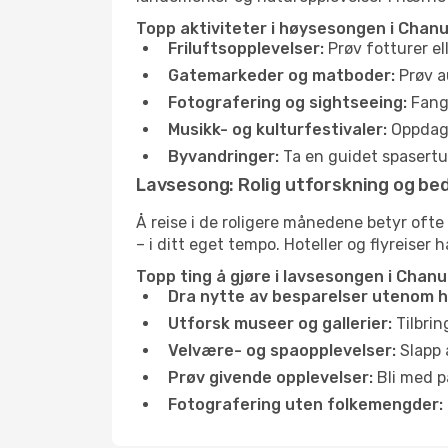
Topp aktiviteter i høysesongen i Chanu
Friluftsopplevelser:
Prøv fotturer el
Gatemarkeder og matboder:
Prøv a
Fotografering og sightseeing:
Fang 
Musikk- og kulturfestivaler:
Oppdag u
Byvandringer:
Ta en guidet spasertur
Lavsesong: Rolig utforskning og bed
Å reise i de roligere månedene betyr ofte
– i ditt eget tempo. Hoteller og flyreiser 
Topp ting å gjøre i lavsesongen i Chanu
Dra nytte av besparelser utenom 
Utforsk museer og gallerier:
Tilbrin
Velvære- og spaopplevelser:
Slapp 
Prøv givende opplevelser:
Bli med på
Fotografering uten folkemengder: