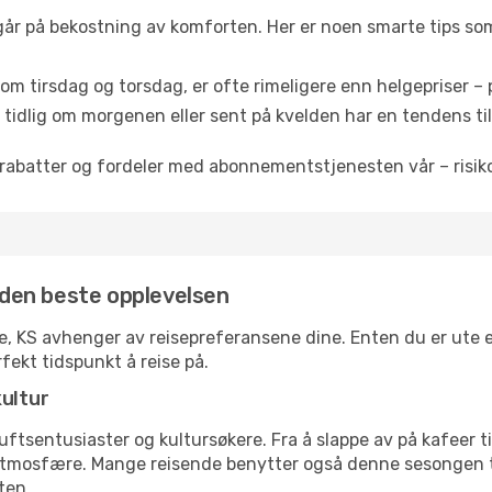
 går på bekostning av komforten. Her er noen smarte tips som 
om tirsdag og torsdag, er ofte rimeligere enn helgepriser – pe
tidlig om morgenen eller sent på kvelden har en tendens til 
rabatter og fordeler med abonnementstjenesten vår – risikof
r den beste opplevelsen
te, KS avhenger av reisepreferansene dine. Enten du er ute e
rfekt tidspunkt å reise på.
kultur
tsentusiaster og kultursøkere. Fra å slappe av på kafeer til 
atmosfære. Mange reisende benytter også denne sesongen til
ten.