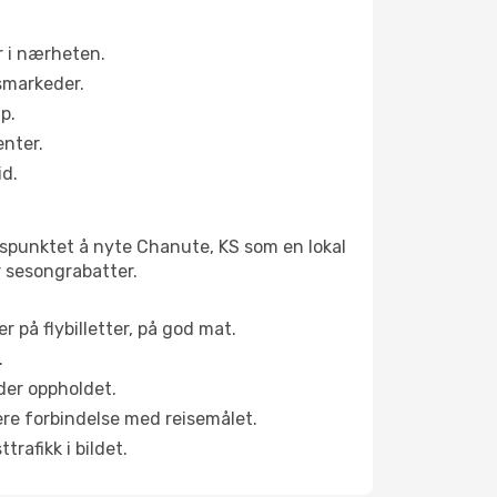
r i nærheten.
smarkeder.
p.
enter.
id.
idspunktet å nyte Chanute, KS som en lokal
yr sesongrabatter.
r på flybilletter, på god mat.
.
der oppholdet.
pere forbindelse med reisemålet.
rafikk i bildet.