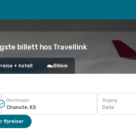
igste billett hos Travellink
yreise + hotell
Billeie
Destinasjon
Avgang
Dato
r flyreiser