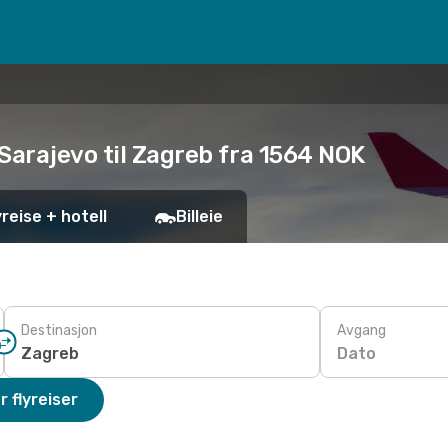
Sarajevo til Zagreb fra 1564 NOK
yreise + hotell
Billeie
Destinasjon
Avgang
Dato
r flyreiser