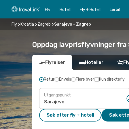
Fly
Hotell
Fly + Hotell
Lei bil
Fly
Kroatia
Zagreb
Sarajevo - Zagreb
Oppdag lavprisflyvninger fra 
Flyreiser
Hoteller
Fl
Retur
Enveis
Flere byer
Kun direktefly
Utgangspunkt
Søk etter fly + hotell
Søk ette