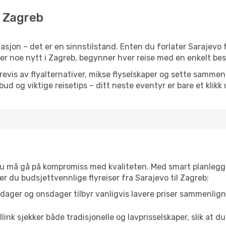
l Zagreb
sjon – det er en sinnstilstand. Enten du forlater Sarajevo 
eller noe nytt i Zagreb, begynner hver reise med en enkelt best
is av flyalternativer, mikse flyselskaper og sette sammen e
ilbud og viktige reisetips – ditt neste eventyr er bare et klikk
t du må gå på kompromiss med kvaliteten. Med smart planlegg
ner du budsjettvennlige flyreiser fra Sarajevo til Zagreb:
dager og onsdager tilbyr vanligvis lavere priser sammenlig
link sjekker både tradisjonelle og lavprisselskaper, slik at du 