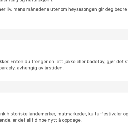
 mer liv, mens månedene utenom høysesongen gir deg bedre p
r. Enten du trenger en lett jakke eller badetøy, gjør det st
paraply, avhengig av årstiden.
enk historiske landemerker, matmarkeder, kulturfestivaler o
ende, er det alltid noe nytt å oppdage.