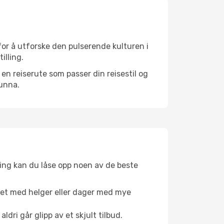
for å utforske den pulserende kulturen i
illing.
n reiserute som passer din reisestil og
 unna.
ing kan du låse opp noen av de beste
net med helger eller dager med mye
aldri går glipp av et skjult tilbud.