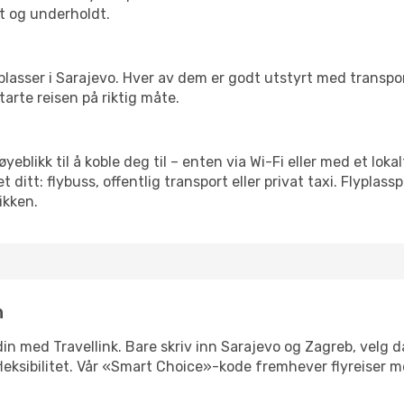
t og underholdt.
 flyplasser i Sarajevo. Hver av dem er godt utstyrt med transp
arte reisen på riktig måte.
øyeblikk til å koble deg til – enten via Wi-Fi eller med et lo
ditt: flybuss, offentlig transport eller privat taxi. Flypla
ikken.
n
n din med Travellink. Bare skriv inn Sarajevo og Zagreb, velg 
er fleksibilitet. Vår «Smart Choice»-kode fremhever flyreiser 