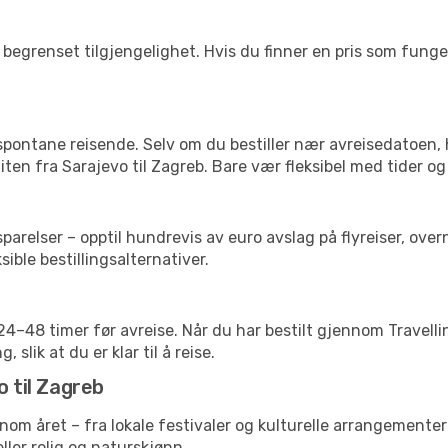
begrenset tilgjengelighet. Hvis du finner en pris som fungerer
 spontane reisende. Selv om du bestiller nær avreisedatoen,
liten fra Sarajevo til Zagreb. Bare vær fleksibel med tider og
relser – opptil hundrevis av euro avslag på flyreiser, overn
sible bestillingsalternativer.
g 24–48 timer før avreise. Når du har bestilt gjennom Travel
 slik at du er klar til å reise.
o til Zagreb
nnom året – fra lokale festivaler og kulturelle arrangementer
eller rolig og naturskjønn.