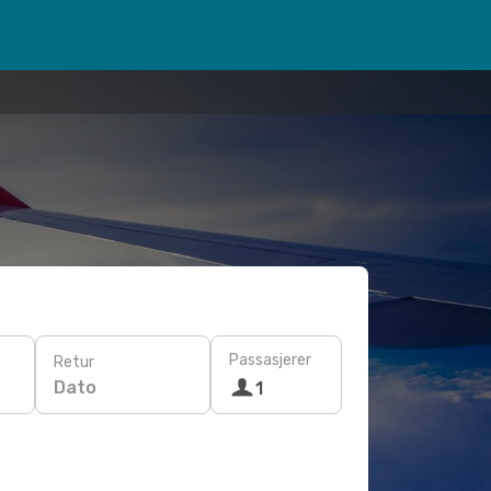
Passasjerer
Retur
Dato
1