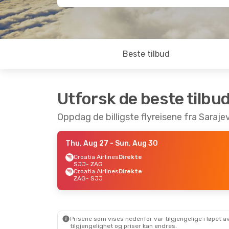
Beste tilbud
Utforsk de beste tilbu
Oppdag de billigste flyreisene fra Saraje
Thu, Aug 27
- Sun, Aug 30
Croatia Airlines
Direkte
SJJ
- ZAG
Croatia Airlines
Direkte
ZAG
- SJJ
Prisene som vises nedenfor var tilgjengelige i løpet
tilgjengelighet og priser kan endres.