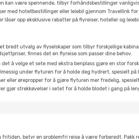
ten kan være spennende, tilbyr forhåndsbestillinger vanligvis 
er med hotellbestillinger eller leiebil gjennom Travellink for
åser opp eksklusive rabatter på flyreiser, hoteller og leiebil
et bredt utvalg av flyselskaper som tilbyr forskjellige kabina
jettpriser, finnes det en flyreise som passer dine behov.
n det å velge et sete med ekstra benplass gjøre en stor forsk
messig under flyturen for å holde deg hydrert, spesielt på l
 eller ørepropper for å gjøre flyturen mer fredelig, spesielt
r gjør strekkøvelser i setet for å holde blodet i gang på leng
 fritiden, betyr en problemfri reise å være forberedt. Pakk 