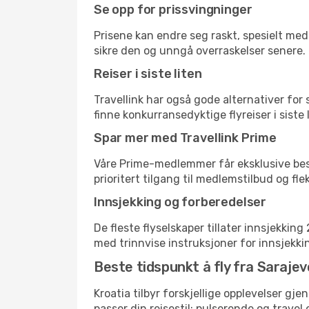
Se opp for prissvingninger
Prisene kan endre seg raskt, spesielt med 
sikre den og unngå overraskelser senere.
Reiser i siste liten
Travellink har også gode alternativer for
finne konkurransedyktige flyreiser i siste 
Spar mer med Travellink Prime
Våre Prime-medlemmer får eksklusive bespa
prioritert tilgang til medlemstilbud og flek
Innsjekking og forberedelser
De fleste flyselskaper tillater innsjekkin
med trinnvise instruksjoner for innsjekking,
Beste tidspunkt å fly fra Sarajev
Kroatia tilbyr forskjellige opplevelser gje
passer din reisestil: pulserende og travel 