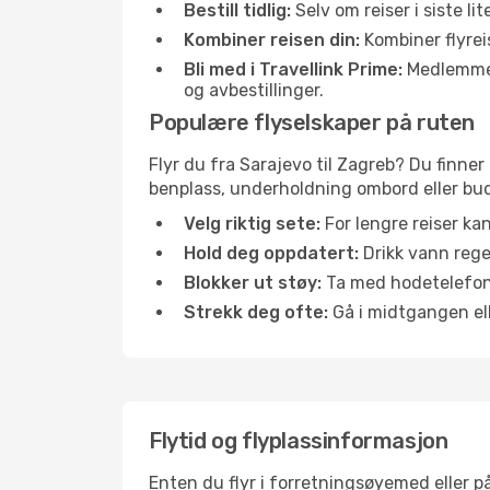
Bestill tidlig:
Selv om reiser i siste li
Kombiner reisen din:
Kombiner flyreis
Bli med i Travellink Prime:
Medlemmer l
og avbestillinger.
Populære flyselskaper på ruten
Flyr du fra Sarajevo til Zagreb? Du finner 
benplass, underholdning ombord eller buds
Velg riktig sete:
For lengre reiser ka
Hold deg oppdatert:
Drikk vann regel
Blokker ut støy:
Ta med hodetelefoner
Strekk deg ofte:
Gå i midtgangen elle
Flytid og flyplassinformasjon
Enten du flyr i forretningsøyemed eller på