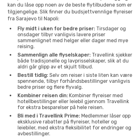
kan du låse opp noen av de beste flytilbudene som er
tilgjengelige. Slik finner du budsjettvennlige flyreiser
fra Sarajevo til Napoli:
Fly midt i uken for bedre priser:
Tirsdager og
onsdager tilbyr vanligvis lavere priser
sammenlignet med helger eller dager med mye
reising.
Sammenlign alle flyselskaper:
Travellink sjekker
både tradisjonelle og lavprisselskaper, slik at du
aldri går glipp av et skjult tilbud.
Bestill tidlig:
Selv om reiser i siste liten kan være
spennende, tilbyr forhåndsbestillinger vanligvis
bedre priser og flere flyvalg.
Kombiner reisen din:
Kombiner flyreiser med
hotellbestillinger eller leiebil gjennom Travellink
for ekstra besparelser på hele reisen.
Bli med i Travellink Prime:
Medlemmer låser opp
eksklusive rabatter på flyreiser, hoteller og
leiebiler, med ekstra fleksibilitet for endringer og
avbestillinger.