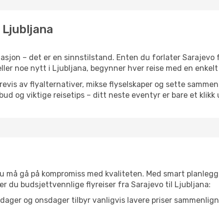
l Ljubljana
sjon – det er en sinnstilstand. Enten du forlater Sarajevo 
 eller noe nytt i Ljubljana, begynner hver reise med en enkelt 
is av flyalternativer, mikse flyselskaper og sette sammen e
ilbud og viktige reisetips – ditt neste eventyr er bare et klikk
t du må gå på kompromiss med kvaliteten. Med smart planlegg
ner du budsjettvennlige flyreiser fra Sarajevo til Ljubljana:
dager og onsdager tilbyr vanligvis lavere priser sammenlig