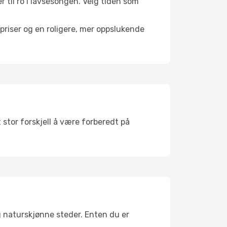
r til ro i lavsesongen. Velg tiden som
riser og en roligere, mer oppslukende
 stor forskjell å være forberedt på
g naturskjønne steder. Enten du er