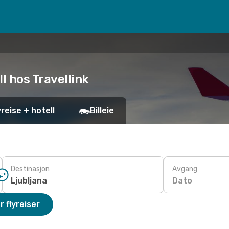
ll hos Travellink
yreise + hotell
Billeie
Destinasjon
Avgang
Dato
r flyreiser