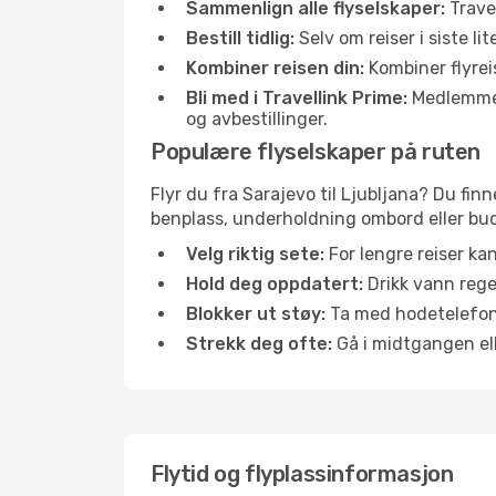
Sammenlign alle flyselskaper:
Travel
Bestill tidlig:
Selv om reiser i siste li
Kombiner reisen din:
Kombiner flyreis
Bli med i Travellink Prime:
Medlemmer l
og avbestillinger.
Populære flyselskaper på ruten
Flyr du fra Sarajevo til Ljubljana? Du finn
benplass, underholdning ombord eller buds
Velg riktig sete:
For lengre reiser ka
Hold deg oppdatert:
Drikk vann regel
Blokker ut støy:
Ta med hodetelefoner
Strekk deg ofte:
Gå i midtgangen elle
Flytid og flyplassinformasjon