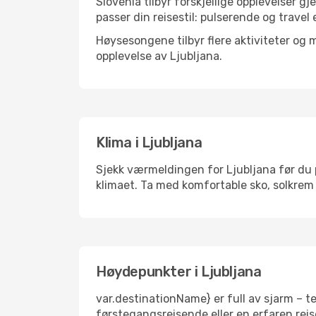
Slovenia tilbyr forskjellige opplevelser g
passer din reisestil: pulserende og travel 
Høysesongene tilbyr flere aktiviteter og
opplevelse av Ljubljana.
Klima i Ljubljana
Sjekk værmeldingen for Ljubljana før du pa
klimaet. Ta med komfortable sko, solkrem 
Høydepunkter i Ljubljana
var.destinationName} er full av sjarm – t
førstegangsreisende eller en erfaren reis