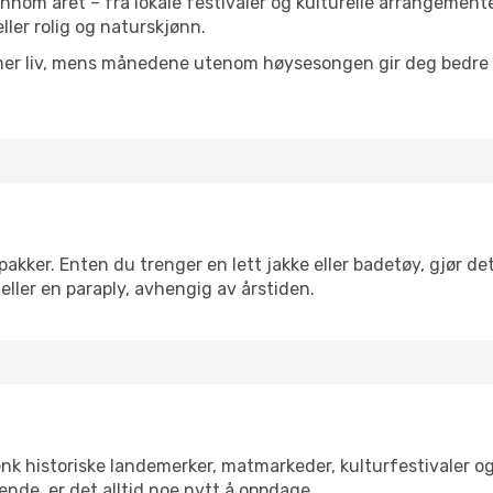
jennom året – fra lokale festivaler og kulturelle arrangemente
eller rolig og naturskjønn.
 mer liv, mens månedene utenom høysesongen gir deg bedre p
kker. Enten du trenger en lett jakke eller badetøy, gjør det
eller en paraply, avhengig av årstiden.
enk historiske landemerker, matmarkeder, kulturfestivaler o
ende, er det alltid noe nytt å oppdage.