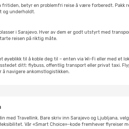
 fritiden, betyr en problemfri reise å være forberedt. Pakk 
t og underholdt.
 flyplasser i Sarajevo. Hver av dem er godt utstyrt med transp
arte reisen på riktig måte.
et øyeblikk til å koble deg til – enten via Wi-Fi eller med et 
edet ditt: flybuss, offentlig transport eller privat taxi. F
or å navigere ankomstlogistikken.
n
 din med Travellink. Bare skriv inn Sarajevo og Ljubljana, vel
er fleksibilitet. Vår «Smart Choice»-kode fremhever flyreiser 