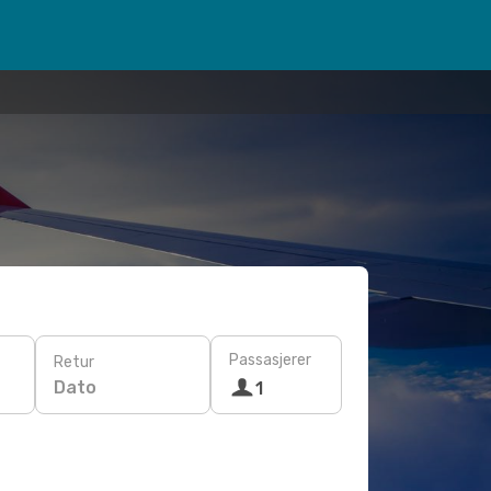
Passasjerer
Retur
Dato
1