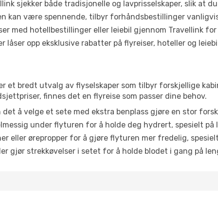
link sjekker både tradisjonelle og lavprisselskaper, slik at du 
ten kan være spennende, tilbyr forhåndsbestillinger vanligvis 
er med hotellbestillinger eller leiebil gjennom Travellink for
åser opp eksklusive rabatter på flyreiser, hoteller og leiebil
er et bredt utvalg av flyselskaper som tilbyr forskjellige kab
jettpriser, finnes det en flyreise som passer dine behov.
n det å velge et sete med ekstra benplass gjøre en stor forsk
messig under flyturen for å holde deg hydrert, spesielt på l
 eller ørepropper for å gjøre flyturen mer fredelig, spesielt
r gjør strekkøvelser i setet for å holde blodet i gang på leng