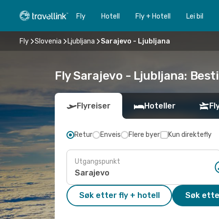
Fly
Hotell
Fly + Hotell
Lei bil
Fly
Slovenia
Ljubljana
Sarajevo - Ljubljana
Fly Sarajevo - Ljubljana: Besti
Flyreiser
Hoteller
Fl
Retur
Enveis
Flere byer
Kun direktefly
Utgangspunkt
Søk etter fly + hotell
Søk ette