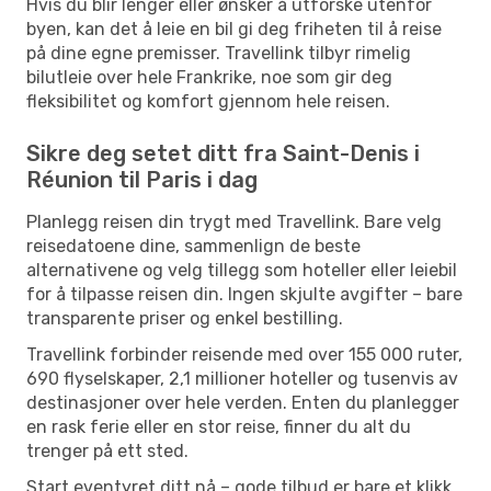
Hvis du blir lenger eller ønsker å utforske utenfor
byen, kan det å leie en bil gi deg friheten til å reise
på dine egne premisser. Travellink tilbyr rimelig
bilutleie over hele Frankrike, noe som gir deg
fleksibilitet og komfort gjennom hele reisen.
Sikre deg setet ditt fra Saint-Denis i
Réunion til Paris i dag
Planlegg reisen din trygt med Travellink. Bare velg
reisedatoene dine, sammenlign de beste
alternativene og velg tillegg som hoteller eller leiebil
for å tilpasse reisen din. Ingen skjulte avgifter – bare
transparente priser og enkel bestilling.
Travellink forbinder reisende med over 155 000 ruter,
690 flyselskaper, 2,1 millioner hoteller og tusenvis av
destinasjoner over hele verden. Enten du planlegger
en rask ferie eller en stor reise, finner du alt du
trenger på ett sted.
Start eventyret ditt nå – gode tilbud er bare et klikk