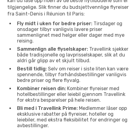
kan du låse opp noen av de beste flytilbudene som er
tilgjengelige. Slik finner du budsjettvennlige flyreiser
fra Saint-Denis i Réunion til Paris:
Fly midt i uken for bedre priser:
Tirsdager og
onsdager tilbyr vanligvis lavere priser
sammenlignet med helger eller dager med mye
reising.
Sammenlign alle flyselskaper:
Travellink sjekker
både tradisjonelle og lavprisselskaper, slik at du
aldri går glipp av et skjult tilbud.
Bestill tidlig:
Selv om reiser i siste liten kan være
spennende, tilbyr forhåndsbestillinger vanligvis
bedre priser og flere flyvalg.
Kombiner reisen din:
Kombiner flyreiser med
hotellbestillinger eller leiebil gjennom Travellink
for ekstra besparelser på hele reisen.
Bli med i Travellink Prime:
Medlemmer låser opp
eksklusive rabatter på flyreiser, hoteller og
leiebiler, med ekstra fleksibilitet for endringer og
avbestillinger.