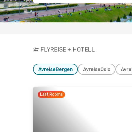
FLYREISE + HOTELL
Avreise
Bergen
Avreise
Oslo
Avre
Last Rooms