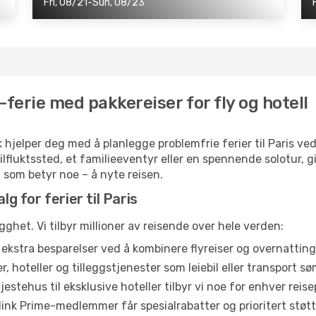
Fri, 08/21-Sun, 08/23
-ferie med pakkereiser for fly og hotell
 hjelper deg med å planlegge problemfrie ferier til Paris ved 
 tilfluktssted, et familieeventyr eller en spennende solotur,
et som betyr noe – å nyte reisen.
lg for ferier til Paris
gghet. Vi tilbyr millioner av reisende over hele verden:
ekstra besparelser ved å kombinere flyreiser og overnatting f
r, hoteller og tilleggstjenester som leiebil eller transport s
jestehus til eksklusive hoteller tilbyr vi noe for enhver rei
link Prime-medlemmer får spesialrabatter og prioritert støtt