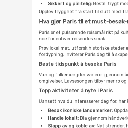
Sikkert og pålitelig:
Bestill trygt me
Opplev trygghet fra start til slutt med T
Hva gjør Paris til et must-besøk
Paris er et pulserende reisemål rikt på kul
noe for enhver reisendes smak.
Prøv lokal mat, utforsk historiske steder
fordypning, inviterer Paris deg til å skape
Beste tidspunkt å besøke Paris
Vær og folkemengder varierer gjennom året
omgivelser. Lavsesongen tilbyr mer ro og 
Topp aktiviteter å nyte i Paris
Uansett hva du interesserer deg for, har P
Besøk ikoniske landemerker:
Oppdag
Handle lokalt:
Bla gjennom håndverksm
Slapp av og koble av:
Nyt strender, h