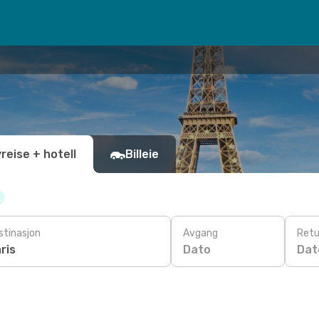
yreise + hotell
Billeie
stinasjon
Avgang
Retu
Dato
Dat