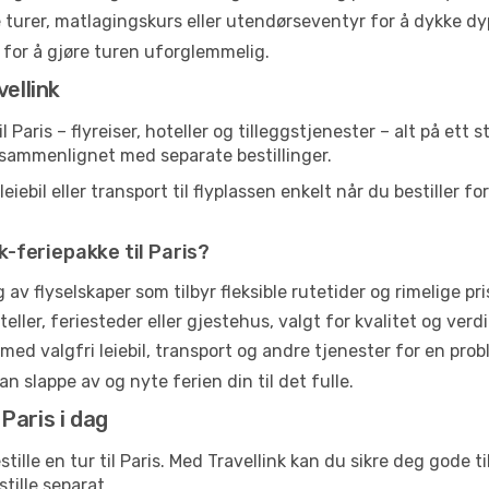
 turer, matlagingskurs eller utendørseventyr for å dykke dyp
s for å gjøre turen uforglemmelig.
ellink
til Paris – flyreiser, hoteller og tilleggstjenester – alt på et
t sammenlignet med separate bestillinger.
bil eller transport til flyplassen enkelt når du bestiller for
nk-feriepakke til Paris?
av flyselskaper som tilbyr fleksible rutetider og rimelige pri
ller, feriesteder eller gjestehus, valgt for kvalitet og verdi
 med valgfri leiebil, transport og andre tjenester for en prob
an slappe av og nyte ferien din til det fulle.
 Paris i dag
tille en tur til Paris. Med Travellink kan du sikre deg gode t
tille separat.