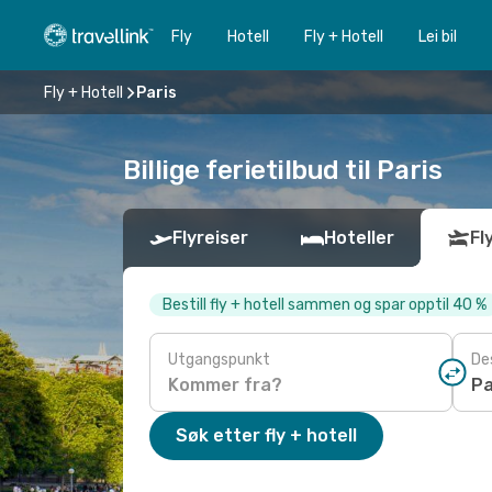
Fly
Hotell
Fly + Hotell
Lei bil
Fly + Hotell
Paris
Billige ferietilbud til Paris
Flyreiser
Hoteller
Fl
Bestill fly + hotell sammen og spar opptil 40 %
Utgangspunkt
De
Søk etter fly + hotell