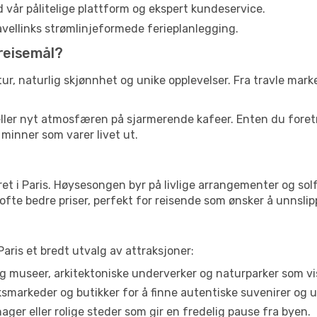
d vår pålitelige plattform og ekspert kundeservice.
ravellinks strømlinjeformede ferieplanlegging.
-reisemål?
tur, naturlig skjønnhet og unike opplevelser. Fra travle marked
 eller nyt atmosfæren på sjarmerende kafeer. Enten du foretre
 minner som varer livet ut.
 i Paris. Høysesongen byr på livlige arrangementer og solfylt
ofte bedre priser, perfekt for reisende som ønsker å unnsli
aris et bredt utvalg av attraksjoner:
 museer, arkitektoniske underverker og naturparker som vis
arkeder og butikker for å finne autentiske suvenirer og u
ager eller rolige steder som gir en fredelig pause fra byen.