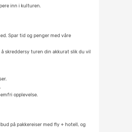
ere inn i kulturen.
t sted. Spar tid og penger med våre
 å skreddersy turen din akkurat slik du vil
ser.
.
lemfri opplevelse.
ilbud på pakkereiser med fly + hotell, og