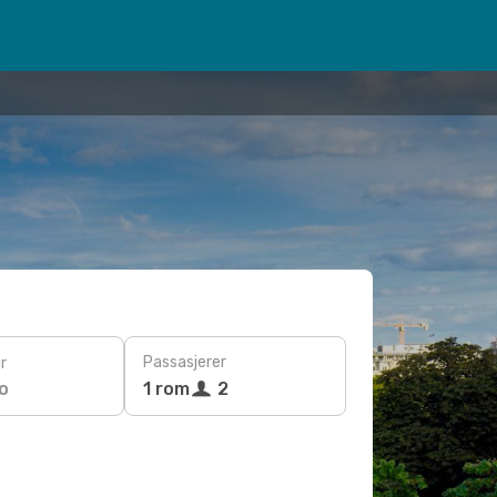
Passasjerer
r
o
1 rom
2