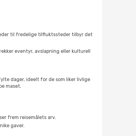
er til fredelige tilfluktssteder tilbyr det
kker eventyr, avslapning eller kulturell
e dager, ideelt for de som liker livlige
ppe maset.
er frem reisemålets arv.
nike gaver.