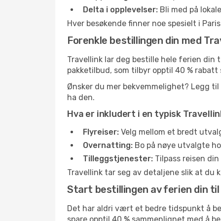
Delta i opplevelser:
Bli med på lokale
Hver besøkende finner noe spesielt i Pari
Forenkle bestillingen din med Trav
Travellink lar deg bestille hele ferien din 
pakketilbud, som tilbyr opptil 40 % rabat
Ønsker du mer bekvemmelighet? Legg til leie
ha den.
Hva er inkludert i en typisk Travelli
Flyreiser:
Velg mellom et bredt utvalg 
Overnatting:
Bo på nøye utvalgte hote
Tilleggstjenester:
Tilpass reisen din
Travellink tar seg av detaljene slik at du k
Start bestillingen av ferien din til
Det har aldri vært et bedre tidspunkt å bes
spare opptil 40 % sammenlignet med å bes