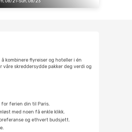
Fri, 08/21-Sun, 08/23
å kombinere flyreiser og hoteller i én
 gir våre skreddersydde pakker deg verdi og
or ferien din til Paris.
ømløst med noen få enkle klikk.
sepreferanse og ethvert budsjett.
e.