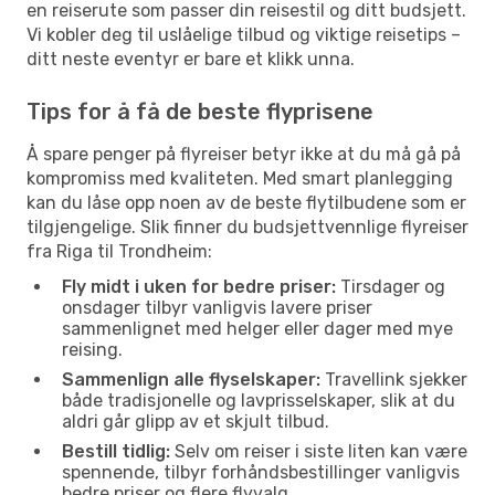
en reiserute som passer din reisestil og ditt budsjett.
Vi kobler deg til uslåelige tilbud og viktige reisetips –
ditt neste eventyr er bare et klikk unna.
Tips for å få de beste flyprisene
Å spare penger på flyreiser betyr ikke at du må gå på
kompromiss med kvaliteten. Med smart planlegging
kan du låse opp noen av de beste flytilbudene som er
tilgjengelige. Slik finner du budsjettvennlige flyreiser
fra Riga til Trondheim:
Fly midt i uken for bedre priser:
Tirsdager og
onsdager tilbyr vanligvis lavere priser
sammenlignet med helger eller dager med mye
reising.
Sammenlign alle flyselskaper:
Travellink sjekker
både tradisjonelle og lavprisselskaper, slik at du
aldri går glipp av et skjult tilbud.
Bestill tidlig:
Selv om reiser i siste liten kan være
spennende, tilbyr forhåndsbestillinger vanligvis
bedre priser og flere flyvalg.