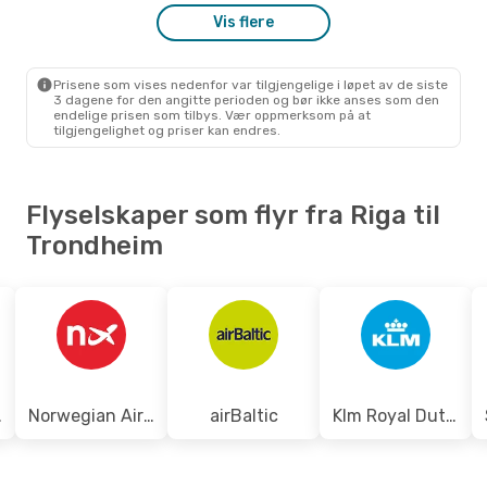
Scandinavian Airlines
1 Mellomlanding
Vis flere
RIX
- TRD
Norwegian Air Shuttle
1 Mellomlanding
TRD
- RIX
Prisene som vises nedenfor var tilgjengelige i løpet av de siste
3 dagene for den angitte perioden og bør ikke anses som den
endelige prisen som tilbys. Vær oppmerksom på at
tilgjengelighet og priser kan endres.
Flyselskaper som flyr fra Riga til
Trondheim
eden
Norwegian Air Shuttle
airBaltic
Klm Royal Dutch Airlines