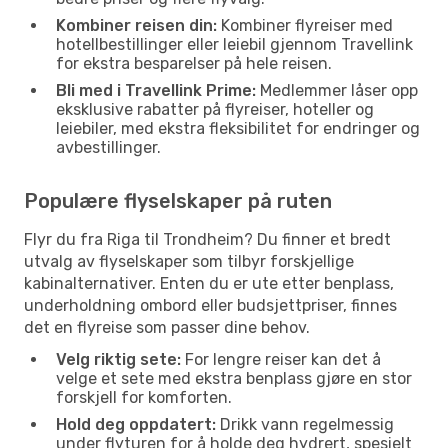
Kombiner reisen din:
Kombiner flyreiser med
hotellbestillinger eller leiebil gjennom Travellink
for ekstra besparelser på hele reisen.
Bli med i Travellink Prime:
Medlemmer låser opp
eksklusive rabatter på flyreiser, hoteller og
leiebiler, med ekstra fleksibilitet for endringer og
avbestillinger.
Populære flyselskaper på ruten
Flyr du fra Riga til Trondheim? Du finner et bredt
utvalg av flyselskaper som tilbyr forskjellige
kabinalternativer. Enten du er ute etter benplass,
underholdning ombord eller budsjettpriser, finnes
det en flyreise som passer dine behov.
Velg riktig sete:
For lengre reiser kan det å
velge et sete med ekstra benplass gjøre en stor
forskjell for komforten.
Hold deg oppdatert:
Drikk vann regelmessig
under flyturen for å holde deg hydrert, spesielt