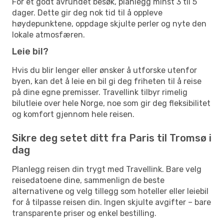
For et godt avrundet besøk, planlegg minst 3 til 5
dager. Dette gir deg nok tid til å oppleve
høydepunktene, oppdage skjulte perler og nyte den
lokale atmosfæren.
Leie bil?
Hvis du blir lenger eller ønsker å utforske utenfor
byen, kan det å leie en bil gi deg friheten til å reise
på dine egne premisser. Travellink tilbyr rimelig
bilutleie over hele Norge, noe som gir deg fleksibilitet
og komfort gjennom hele reisen.
Sikre deg setet ditt fra Paris til Tromsø i
dag
Planlegg reisen din trygt med Travellink. Bare velg
reisedatoene dine, sammenlign de beste
alternativene og velg tillegg som hoteller eller leiebil
for å tilpasse reisen din. Ingen skjulte avgifter – bare
transparente priser og enkel bestilling.