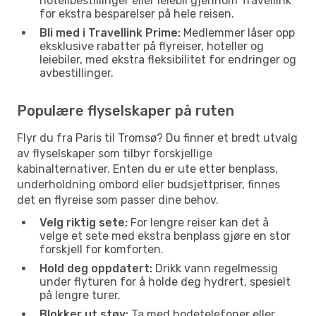
hotellbestillinger eller leiebil gjennom Travellink
for ekstra besparelser på hele reisen.
Bli med i Travellink Prime:
Medlemmer låser opp
eksklusive rabatter på flyreiser, hoteller og
leiebiler, med ekstra fleksibilitet for endringer og
avbestillinger.
Populære flyselskaper på ruten
Flyr du fra Paris til Tromsø? Du finner et bredt utvalg
av flyselskaper som tilbyr forskjellige
kabinalternativer. Enten du er ute etter benplass,
underholdning ombord eller budsjettpriser, finnes
det en flyreise som passer dine behov.
Velg riktig sete:
For lengre reiser kan det å
velge et sete med ekstra benplass gjøre en stor
forskjell for komforten.
Hold deg oppdatert:
Drikk vann regelmessig
under flyturen for å holde deg hydrert, spesielt
på lengre turer.
Blokker ut støy:
Ta med hodetelefoner eller