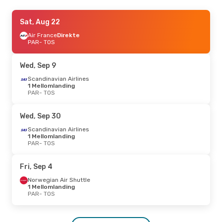
Sat, Aug 22
Sat, Aug 22
- Wed, Aug 26
Air France
Air France
Direkte
Direkte
PAR
PAR
- TOS
- TOS
Scandinavian Airlines
1 Mellomlanding
TOS
- PAR
Wed, Sep 9
Scandinavian Airlines
1 Mellomlanding
PAR
- TOS
Wed, Sep 30
Scandinavian Airlines
1 Mellomlanding
PAR
- TOS
Fri, Sep 4
Norwegian Air Shuttle
1 Mellomlanding
PAR
- TOS