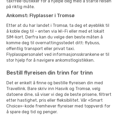
taxfree-butikker for å hjelpe deg med å starte reisen
på riktig måte.
Ankomst: Flyplasser i Tromsø
Etter at du har landet i Tromsø, ta deg et øyeblikk til
å koble deg til – enten via Wi-Fi eller med et lokalt
SIM-kort. Derfra kan du velge den beste måten å
komme deg til overnattingsstedet ditt: flybuss,
offentlig transport eller privat taxi.
Flyplasspersonalet ved informasjonsskrankene er til
stor hjelp for å navigere ankomstlogistikken.
Bestill flyreisen din trinn for trinn
Det er enkelt å finne og bestille flyreisen din med
Travellink. Bare skriv inn Hasvik og Tromsø, velg
datoene dine, så viser vi deg de beste prisene, filtrert
etter hastighet, pris eller fleksibilitet. Vår «Smart
Choice»-kode fremhever flyreiser med toppverdi for
å spare deg tid og penger.