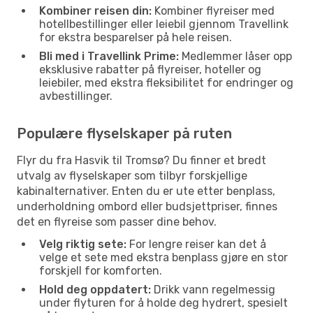
Kombiner reisen din:
Kombiner flyreiser med
hotellbestillinger eller leiebil gjennom Travellink
for ekstra besparelser på hele reisen.
Bli med i Travellink Prime:
Medlemmer låser opp
eksklusive rabatter på flyreiser, hoteller og
leiebiler, med ekstra fleksibilitet for endringer og
avbestillinger.
Populære flyselskaper på ruten
Flyr du fra Hasvik til Tromsø? Du finner et bredt
utvalg av flyselskaper som tilbyr forskjellige
kabinalternativer. Enten du er ute etter benplass,
underholdning ombord eller budsjettpriser, finnes
det en flyreise som passer dine behov.
Velg riktig sete:
For lengre reiser kan det å
velge et sete med ekstra benplass gjøre en stor
forskjell for komforten.
Hold deg oppdatert:
Drikk vann regelmessig
under flyturen for å holde deg hydrert, spesielt