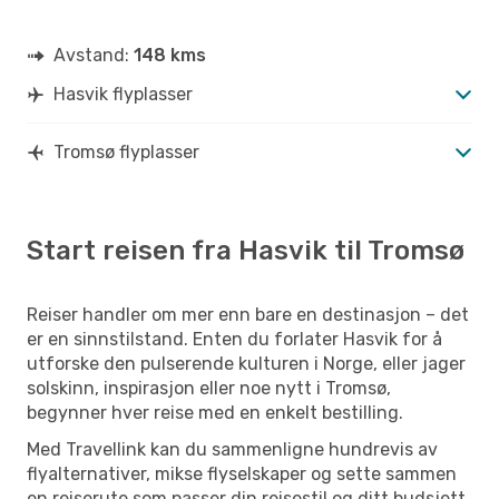
Avstand:
148 kms
Hasvik flyplasser
Tromsø flyplasser
Start reisen fra Hasvik til Tromsø
Reiser handler om mer enn bare en destinasjon – det
er en sinnstilstand. Enten du forlater Hasvik for å
utforske den pulserende kulturen i Norge, eller jager
solskinn, inspirasjon eller noe nytt i Tromsø,
begynner hver reise med en enkelt bestilling.
Med Travellink kan du sammenligne hundrevis av
flyalternativer, mikse flyselskaper og sette sammen
en reiserute som passer din reisestil og ditt budsjett.