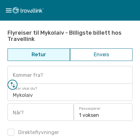
Flyreiser til Mykolaiv - Billigste billett hos
Travellink
Retur
Enveis
Kommer fra?
Hvor skal du?
Mykolaiv
Passasjerer
Når?
1 voksen
Direkteflyvninger