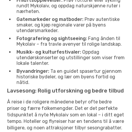
Friluftsopplevelser:
Prøv fotturer eller sykling
rundt Mykolaiv, og oppdag naturskjønne ruter i
nærheten.
Gatemarkeder og matboder:
Prøv autentiske
smaker, og kjøp regionale varer på byens
utendørsmarkeder.
Fotografering og sightseeing:
Fang ånden til
Mykolaiv – fra travle avenyer til rolige landskap.
Musikk- og kulturfestivaler:
Oppdag
utendørskonserter og utstillinger som viser frem
lokale talenter.
Byvandringer:
Ta en guidet spasertur gjennom
historiske bydeler, og lær om byens fortid og
nåtid.
Lavsesong: Rolig utforskning og bedre tilbud
Å reise i de roligere månedene betyr ofte bedre
priser og færre folkemengder. Det er det perfekte
tidspunktet å nyte Mykolaiv som en lokal – i ditt eget
tempo. Hoteller og flyreiser har en tendens til å være
billigere, og noen attraksjoner tilbyr sesongrabatter.