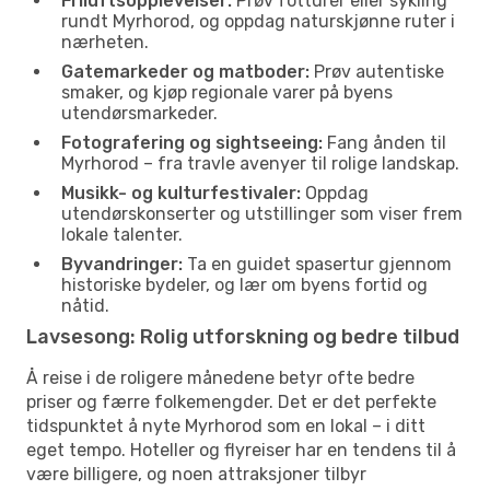
Friluftsopplevelser:
Prøv fotturer eller sykling
rundt Myrhorod, og oppdag naturskjønne ruter i
nærheten.
Gatemarkeder og matboder:
Prøv autentiske
smaker, og kjøp regionale varer på byens
utendørsmarkeder.
Fotografering og sightseeing:
Fang ånden til
Myrhorod – fra travle avenyer til rolige landskap.
Musikk- og kulturfestivaler:
Oppdag
utendørskonserter og utstillinger som viser frem
lokale talenter.
Byvandringer:
Ta en guidet spasertur gjennom
historiske bydeler, og lær om byens fortid og
nåtid.
Lavsesong: Rolig utforskning og bedre tilbud
Å reise i de roligere månedene betyr ofte bedre
priser og færre folkemengder. Det er det perfekte
tidspunktet å nyte Myrhorod som en lokal – i ditt
eget tempo. Hoteller og flyreiser har en tendens til å
være billigere, og noen attraksjoner tilbyr