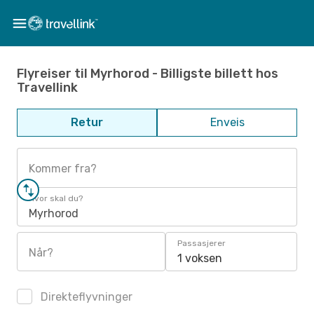
Flyreiser til Myrhorod - Billigste billett hos
Travellink
Retur
Enveis
Kommer fra?
Hvor skal du?
Myrhorod
Passasjerer
Når?
1 voksen
Direkteflyvninger