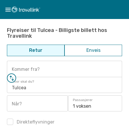
Flyreiser til Tulcea - Billigste billett hos
Travellink
Retur
Enveis
Kommer fra?
Hvor skal du?
Tulcea
Passasjerer
Når?
1 voksen
Direkteflyvninger