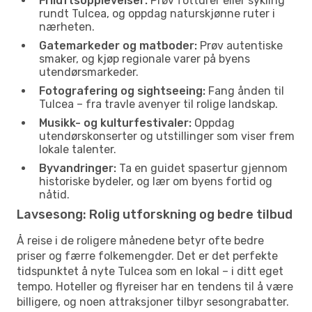
Friluftsopplevelser:
Prøv fotturer eller sykling
rundt Tulcea, og oppdag naturskjønne ruter i
nærheten.
Gatemarkeder og matboder:
Prøv autentiske
smaker, og kjøp regionale varer på byens
utendørsmarkeder.
Fotografering og sightseeing:
Fang ånden til
Tulcea – fra travle avenyer til rolige landskap.
Musikk- og kulturfestivaler:
Oppdag
utendørskonserter og utstillinger som viser frem
lokale talenter.
Byvandringer:
Ta en guidet spasertur gjennom
historiske bydeler, og lær om byens fortid og
nåtid.
Lavsesong: Rolig utforskning og bedre tilbud
Å reise i de roligere månedene betyr ofte bedre
priser og færre folkemengder. Det er det perfekte
tidspunktet å nyte Tulcea som en lokal – i ditt eget
tempo. Hoteller og flyreiser har en tendens til å være
billigere, og noen attraksjoner tilbyr sesongrabatter.